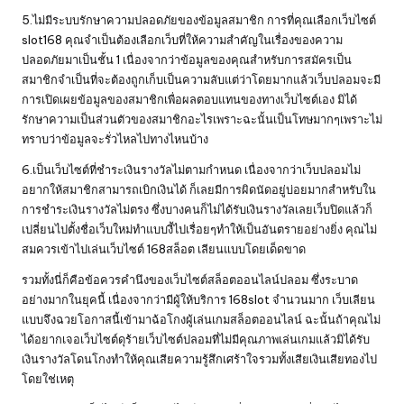
5.ไม่มีระบบรักษาความปลอดภัยของข้อมูลสมาชิก การที่คุณเลือกเว็บไซต์
slot168 คุณจำเป็นต้องเลือกเว็บที่ให้ความสำคัญในเรื่องของความ
ปลอดภัยมาเป็นชั้น 1 เนื่องจากว่าข้อมูลของคุณสำหรับการสมัครเป็น
สมาชิกจำเป็นที่จะต้องถูกเก็บเป็นความลับแต่ว่าโดยมากแล้วเว็บปลอมจะมี
การเปิดเผยข้อมูลของสมาชิกเพื่อผลตอบแทนของทางเว็บไซต์เอง มิได้
รักษาความเป็นส่วนตัวของสมาชิกอะไรเพราะฉะนั้นเป็นโทษมากๆเพราะไม่
ทราบว่าข้อมูลจะรั่วไหลไปทางไหนบ้าง
6.เป็นเว็บไซต์ที่ชำระเงินรางวัลไม่ตามกำหนด เนื่องจากว่าเว็บปลอมไม่
อยากให้สมาชิกสามารถเบิกเงินได้ ก็เลยมีการผิดนัดอยู่บ่อยมากสำหรับใน
การชำระเงินรางวัลไม่ตรง ซึ่งบางคนก็ไม่ได้รับเงินรางวัลเลยเว็บปิดแล้วก็
เปลี่ยนไปตั้งชื่อเว็บใหม่ทำแบบงี้ไปเรื่อยๆทำให้เป็นอันตรายอย่างยิ่ง คุณไม่
สมควรเข้าไปเล่นเว็บไซต์
168สล็อต
เลียนแบบโดยเด็ดขาด
รวมทั้งนี่ก็คือข้อควรคำนึงของเว็บไซต์สล็อตออนไลน์ปลอม ซึ่งระบาด
อย่างมากในยุคนี้ เนื่องจากว่ามีผู้ให้บริการ 168slot จำนวนมาก เว็บเลียน
แบบจึงฉวยโอกาสนี้เข้ามาฉ้อโกงผู้เล่นเกมสล็อตออนไลน์ ฉะนั้นถ้าคุณไม่
ได้อยากเจอเว็บไซต์ดุร้ายเว็บไซต์ปลอมที่ไม่มีคุณภาพเล่นเกมแล้วมิได้รับ
เงินรางวัลโดนโกงทำให้คุณเสียความรู้สึกเศร้าใจรวมทั้งเสียเงินเสียทองไป
โดยใช่เหตุ