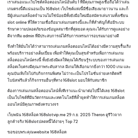
เราเสนอแนะเว็บไซต์สล็อตออนไลน์อันดับ 1 ที่มีคุณภาพสูงเชื่อถือได้ว่าเล่น
เกมตรงนี้ดีแน่นอนเป็น 168slot เว็บไซต์แห่งนี้มีชื่อเสียงมายาวนาน และก็
มีผู้เล่นเกมสล็อตจำนวนไม่ใช่น้อยมีทั้งยังมือใหม่มือสมัครเล่นรวมทั้งเซียน
slot online ที่ให้ความเชื่อถือมาเล่นเกมตรงนี้และก็ที่สำคัญก็คือมีระบบ
รักษาความปลอดภัยของข้อมูลสมาชิกที่สุดยอด คุณจะได้รับการดูแลอย่าง
ดีจากทีม admin ที่มีประสบการณ์ได้รับการเทรนการอบรมมาอย่างดี
จึงทำให้มั่นใจได้ว่าสามารถเล่นเกมสล็อตออนไลน์ได้อย่างมีความสุขรื้นเริง
พร้อมบริการอย่างเต็มเปี่ยม เพื่อทำให้คุณเป็นสุขสำหรับเพื่อการเล่นเกม
สล็อตออนไลน์ตรงนี้ ทั้งยังยังมีผลให้คุณได้เรียนรู้ระบบของการเล่นเกม
สล็อตเว็บตรงมีคุณภาพระดับสากล มีเกมให้เลือกมากยิ่งกว่า 1000 เกม และ
คุณบันเทิงใจไปกับกิจกรรมพิเศษ ไม่ว่าจะเป็นโปรโมชั่นจ่ายเครดิตฟรี
โบนัสฟรีแล้วก็กิจกรรมอื่นๆที่ทาง 168slot มอบให้กับสมาชิก
ต้องการเล่นเกมสล็อตออนไลน์ทั้งทีเราแนะนำมาต่อไปนี้ได้เลย 168slot
เป็นเว็บไซต์ที่มีนวัตกรรมและเทคโนโลยีที่ล้ำยุคทำให้การเล่นเกมสล็อต
ออนไลน์มีคุณภาพยังครบวงจร
เว็บพนัน 168สล็อต 168slotvip.me 29 ก.ย. 2025 Theron ดูรีวิวจาก
ลูกค้าจริง 168slotปลดหนี้ได้ง่ายๆ Top 72
ขอขอบพระคุณwebsite
168สล็อต