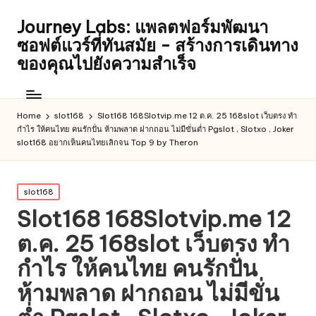
Journey Labs: แพลตฟอร์มพัฒนา
ซอฟต์แวร์ที่ทันสมัย - สร้างการเดินทาง
ของคุณไปยังความสำเร็จ
Home
slot168
Slot168 168Slotvip.me 12 ต.ค. 25 168slot เว็บตรง ทำ
กำไร ให้คนไทย คนรักปั่น ห้ามพลาด ฝากถอน ไม่มีขั่นต่ำ Pgslot , Slotxo , Joker
slot168 อยากเห็นคนไทยเลิกจน Top 9 by Theron
Posted
slot168
in
Slot168 168Slotvip.me 12
ต.ค. 25 168slot เว็บตรง ทำ
กำไร ให้คนไทย คนรักปั่น
ห้ามพลาด ฝากถอน ไม่มีขั่น