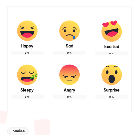
Happy
Sad
Excited
0
%
0
%
0
%
Sleepy
Angry
Surprise
0
%
0
%
0
%
Tags:
168สล็อต