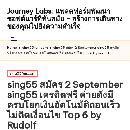
Journey Labs: แพลตฟอร์มพัฒนา
ซอฟต์แวร์ที่ทันสมัย - สร้างการเดินทาง
ของคุณไปยังความสำเร็จ
Home
sing55fun.com
sing55 สมัคร 2 September sing55 เครดิต
ฟรี ค่ายดังมีครบโยกเงินอัตโนมัติถอนเร็วไม่ติดเงื่อนไข Top 6 by Rudolf
Posted
sing55fun.com
in
sing55 สมัคร 2 September
sing55 เครดิตฟรี ค่ายดังมี
ครบโยกเงินอัตโนมัติถอนเร็ว
ไม่ติดเงื่อนไข Top 6 by
Rudolf