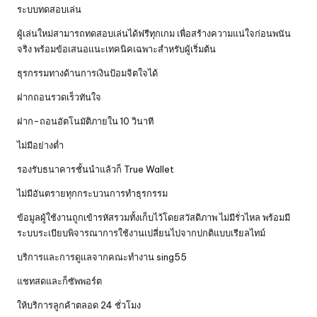
ระบบทดสอบเล่น
ผู้เล่นใหม่สามารถทดสอบเล่นได้ฟรีทุกเกม เพื่อสร้างความแน่ใจก่อนพนัน
จริง พร้อมข้อเสนอแนะเทคนิคเฉพาะสำหรับผู้เริ่มต้น
ธุรกรรมทางด้านการเงินป้อมจิตใจได้
ฝากถอนรวดเร็วทันใจ
ฝาก-ถอนอัตโนมัติภายใน 10 วินาที
ไม่มีอย่างต่ำ
รองรับธนาคารชั้นนำแล้วก็ True Wallet
ไม่มีอันตรายทุกกระบวนการทำธุรกรรม
ข้อมูลผู้ใช้งานถูกเข้ารหัสรวมทั้งเก็บไว้โดยสวัสดิภาพ ไม่มีรั่วไหล พร้อมมี
ระบบระเบียบพิจารณาการใช้งานเปลี่ยนไปจากปกติแบบเรียลไทม์
บริการและการดูแลจากคณะทำงาน sing55
แชทสดและก็ซัพพอร์ต
ให้บริการลูกค้าตลอด 24 ชั่วโมง