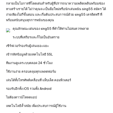
กลายเป็นโอกาสที่โดดเด่นสำหรับผู้ที่ปรารถนาความเพลิดเพลินพร้อมช่อง
ทางสร้างรายได้ ไม่ว่าคุณจะเป็นมือใหม่หรือนักเล่นพนัน sing55 สมัคร ได้
ง่ายเพียงไม่กี่ขั้นตอน และเริ่มต้นประสบการณ์ด้วย sing55 เครดิตฟรี ที่
พร้อมสนับสนุนทุกการพนันของคุณ
คุณลักษณะเด่นของ sing55 ที่ทำให้ท่านไม่สมควรพลาด
ระบบที่เสถียรและก็ไม่เป็นอันตราย
เซิร์ฟเวอร์รองรับผู้เล่นเยอะแยะ
เข้ารหัสข้อมูลด้วยเทคโนโลยี SSL
ทีมงานดูแลระบบตลอด 24 ชั่วโมง
ใช้งานง่าย ครอบคลุมทุกแพลตฟอร์ม
เล่นได้ทั้งโทรศัพท์เคลื่อนที่ แท็บเล็ต คอมพิวเตอร์
รองรับอีกทั้ง iOS รวมทั้ง Android
ไม่ต้องดาวน์โหลดแอป
เทคโนโลยีล้ำสมัย เพิ่มประสบการณ์ผู้ใช้งาน