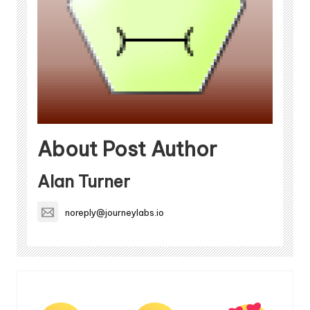
About Post Author
Alan Turner
noreply@journeylabs.io