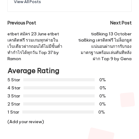
View All Posts
Post
Previous Post
Next Post
navigation
etbet สมัคร 23 June etbet
tia8king 13 October
เครดิตฟรี รวมเกมทุกค่ายใน
tia8king เครดิตฟรี ไม่ล็อกยูส
เว็บเดียวฝากถอนได้ไม่มีขั้นต่ำ
แน่นอนผ่านการรับรอง
ทำกำไรได้ทุกวัน Top 37 by
มาตรฐานพร้อมเล่นทันทีหลัง
Ramon
ฝาก Top 9 by Gena
Average Rating
5 Star
0%
4 Star
0%
3 Star
0%
2 Star
0%
1 Star
0%
(Add your review)