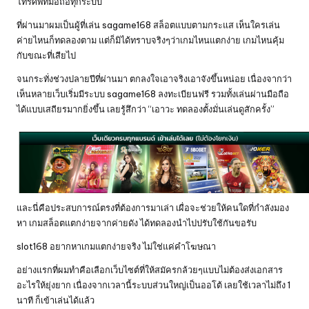
โทรศัพท์มือถือทุกระบบ
ที่ผ่านมาผมเป็นผู้ที่เล่น sagame168 สล็อตแบบตามกระแส เห็นใครเล่น
ค่ายไหนก็ทดลองตาม แต่ก็มิได้ทราบจริงๆว่าเกมไหนแตกง่าย เกมไหนคุ้ม
กับขณะที่เสียไป
จนกระทั่งช่วงปลายปีที่ผ่านมา ตกลงใจเอาจริงเอาจังขึ้นหน่อย เนื่องจากว่า
เห็นหลายเว็บเริ่มมีระบบ sagame168 ลงทะเบียนฟรี รวมทั้งเล่นผ่านมือถือ
ได้แบบเสถียรมากยิ่งขึ้น เลยรู้สึกว่า “เอาวะ ทดลองตั้งมั่นเล่นดูสักครั้ง”
และนี่คือประสบการณ์ตรงที่ต้องการมาเล่า เผื่อจะช่วยให้คนใดที่กำลังมอง
หา เกมสล็อตแตกง่ายจากค่ายดัง ได้ทดลองนำไปปรับใช้กันขอรับ
slot168 อยากหาเกมแตกง่ายจริง ไม่ใช่แค่คำโฆษณา
อย่างแรกที่ผมทำคือเลือกเว็บไซต์ที่ให้สมัครกล้วยๆแบบไม่ต้องส่งเอกสาร
อะไรให้ยุ่งยาก เนื่องจากเวลานี้ระบบส่วนใหญ่เป็นออโต้ เลยใช้เวลาไม่ถึง 1
นาที ก็เข้าเล่นได้แล้ว