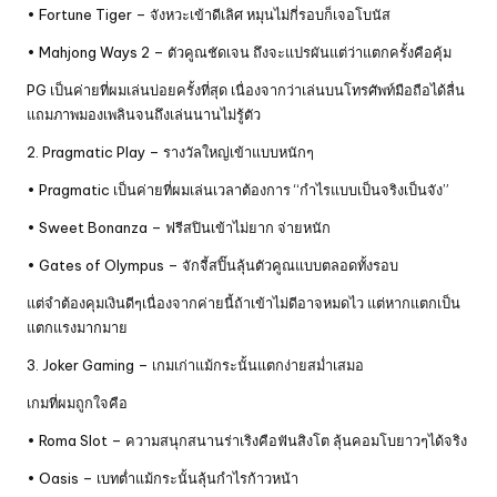
• Fortune Tiger – จังหวะเข้าดีเลิศ หมุนไม่กี่รอบก็เจอโบนัส
• Mahjong Ways 2 – ตัวคูณชัดเจน ถึงจะแปรผันแต่ว่าแตกครั้งคือคุ้ม
PG เป็นค่ายที่ผมเล่นบ่อยครั้งที่สุด เนื่องจากว่าเล่นบนโทรศัพท์มือถือได้ลื่น
แถมภาพมองเพลินจนถึงเล่นนานไม่รู้ตัว
2. Pragmatic Play – รางวัลใหญ่เข้าแบบหนักๆ
• Pragmatic เป็นค่ายที่ผมเล่นเวลาต้องการ “กำไรแบบเป็นจริงเป็นจัง”
• Sweet Bonanza – ฟรีสปินเข้าไม่ยาก จ่ายหนัก
• Gates of Olympus – จักจี้สปิ๊นลุ้นตัวคูณแบบตลอดทั้งรอบ
แต่จำต้องคุมเงินดีๆเนื่องจากค่ายนี้ถ้าเข้าไม่ดีอาจหมดไว แต่หากแตกเป็น
แตกแรงมากมาย
3. Joker Gaming – เกมเก่าแม้กระนั้นแตกง่ายสม่ำเสมอ
เกมที่ผมถูกใจคือ
• Roma Slot – ความสนุกสนานร่าเริงคือฟันสิงโต ลุ้นคอมโบยาวๆได้จริง
• Oasis – เบทต่ำแม้กระนั้นลุ้นกำไรก้าวหน้า