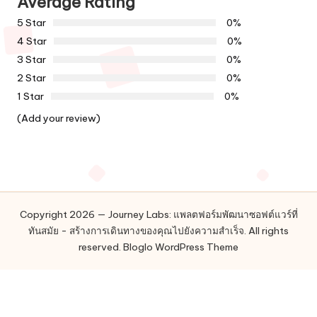
Average Rating
5 Star
0%
4 Star
0%
3 Star
0%
2 Star
0%
1 Star
0%
(Add your review)
Copyright 2026 — Journey Labs: แพลตฟอร์มพัฒนาซอฟต์แวร์ที่
ทันสมัย - สร้างการเดินทางของคุณไปยังความสำเร็จ. All rights
reserved.
Bloglo WordPress Theme