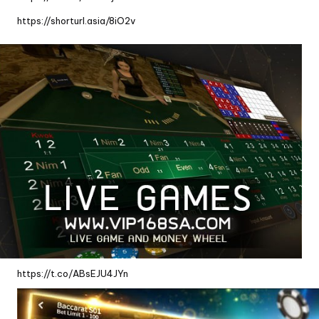
https://shorturl.asia/8iO2v
https://t.co/ABsEJU4JYn