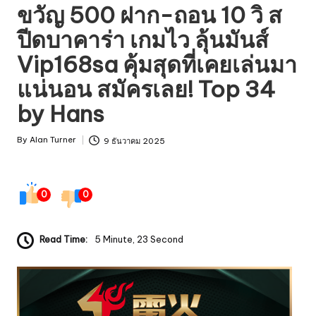
ขวัญ 500 ฝาก-ถอน 10 วิ ส
ปีดบาคาร่า เกมไว ลุ้นมันส์
Vip168sa คุ้มสุดที่เคยเล่นมา
แน่นอน สมัครเลย! Top 34
by Hans
By
Alan Turner
9 ธันวาคม 2025
Posted
by
0
0
Read Time:
5 Minute, 23 Second