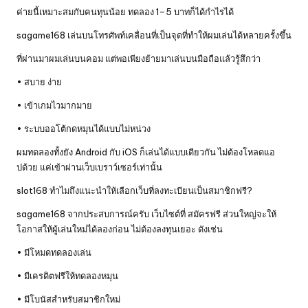
ค่ายนี้เหมาะสมกับคนทุนน้อย ทดลอง 1–5 บาทก็ได้กำไรได้
sagame168
เล่นบนโทรศัพท์เคลื่อนที่เป็นจุดที่ทำให้ผมเล่นได้หลายครั้งขึ้น
ที่ผ่านมาผมเล่นบนคอม แต่พอเพียงย้ายมาเล่นบนมือถือแล้วรู้สึกว่า
• สบาย ง่าย
• เข้าเกมไวมากมาย
• ระบบออโต้กดหมุนได้แบบไม่หน่วง
ผมทดลองทั้งยัง Android กับ iOS ก็เล่นได้แบบเดียวกัน ไม่ต้องโหลดแอ
ปด้วย แค่เข้าผ่านเว็บเบราว์เซอร์เท่านั้น
slot168 ทำไมถึงแนะนำให้เลือกเว็บที่ลงทะเบียนเป็นสมาชิกฟรี?
sagame168 จากประสบการณ์ครับ เว็บไซต์ที่ สมัครฟรี ส่วนใหญ่จะให้
โอกาสให้ผู้เล่นใหม่ได้ลองก่อน ไม่ต้องลงทุนเยอะ ดังเช่น
• มีโหมดทดลองเล่น
• มีเครดิตฟรีให้ทดลองหมุน
• มีโบนัสสำหรับสมาชิกใหม่