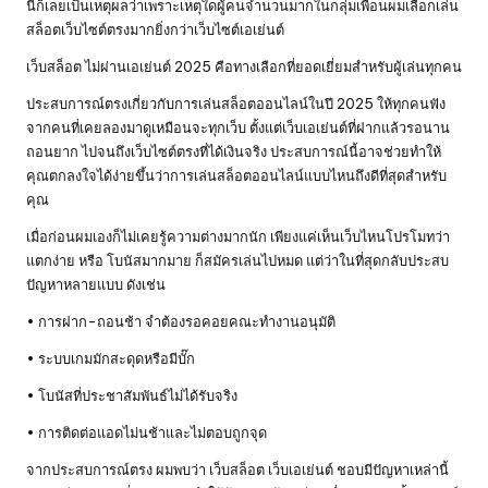
นี่ก็เลยเป็นเหตุผลว่าเพราะเหตุใดผู้คนจำนวนมากในกลุ่มเพื่อนผมเลือกเล่น
สล็อตเว็บไซต์ตรงมากยิ่งกว่าเว็บไซต์เอเย่นต์
เว็บสล็อต ไม่ผ่านเอเย่นต์ 2025 คือทางเลือกที่ยอดเยี่ยมสำหรับผู้เล่นทุกคน
ประสบการณ์ตรงเกี่ยวกับการเล่นสล็อตออนไลน์ในปี 2025 ให้ทุกคนฟัง
จากคนที่เคยลองมาดูเหมือนจะทุกเว็บ ตั้งแต่เว็บเอเย่นต์ที่ฝากแล้วรอนาน
ถอนยาก ไปจนถึงเว็บไซต์ตรงที่ได้เงินจริง ประสบการณ์นี้อาจช่วยทำให้
คุณตกลงใจได้ง่ายขึ้นว่าการเล่นสล็อตออนไลน์แบบไหนถึงดีที่สุดสำหรับ
คุณ
เมื่อก่อนผมเองก็ไม่เคยรู้ความต่างมากนัก เพียงแค่เห็นเว็บไหนโปรโมทว่า
แตกง่าย หรือ โบนัสมากมาย ก็สมัครเล่นไปหมด แต่ว่าในที่สุดกลับประสบ
ปัญหาหลายแบบ ดังเช่น
• การฝาก-ถอนช้า จำต้องรอคอยคณะทำงานอนุมัติ
• ระบบเกมมักสะดุดหรือมีบั๊ก
• โบนัสที่ประชาสัมพันธ์ไม่ได้รับจริง
• การติดต่อแอดไม่นช้าและไม่ตอบถูกจุด
จากประสบการณ์ตรง ผมพบว่า เว็บสล็อต เว็บเอเย่นต์ ชอบมีปัญหาเหล่านี้