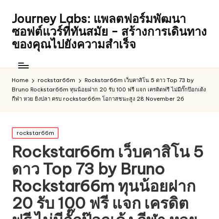
Journey Labs: แพลตฟอร์มพัฒนา
ซอฟต์แวร์ที่ทันสมัย - สร้างการเดินทาง
ของคุณไปยังความสำเร็จ
Home
rockstar66m
Rockstar66m เว็บคาสิโน 5 ดาว Top 73 by
Bruno Rockstar66m ทุนน้อยฝาก 20 รับ 100 ฟรี แจก เครดิตฟรี ไม่มีกั๊กป๊อกเด้ง
กีฬา หวย ยิงปลา ครบ rockstar66m โอกาสชนะสูง 28 November 26
Posted
rockstar66m
in
Rockstar66m เว็บคาสิโน 5
ดาว Top 73 by Bruno
Rockstar66m ทุนน้อยฝาก
20 รับ 100 ฟรี แจก เครดิต