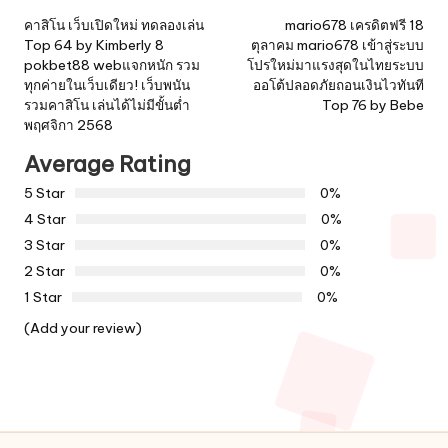
navigation
คาสิโน เว็บเปิดใหม่ ทดลองเล่น
mario678 เครดิตฟรี 18
Top 64 by Kimberly 8
ตุลาคม mario678 เข้าสู่ระบบ
pokbet88 webแจกหนัก รวม
โปรใหม่มาแรงสุดในไทยระบบ
ทุกค่ายในเว็บเดียว! เว็บพนัน
ออโต้ปลอดภัยถอนเงินไวทันที
รวมคาสิโน เล่นได้ไม่มีขั้นต่ำ
Top 76 by Bebe
พฤศจิกา 2568
Average Rating
5 Star
0%
4 Star
0%
3 Star
0%
2 Star
0%
1 Star
0%
(Add your review)