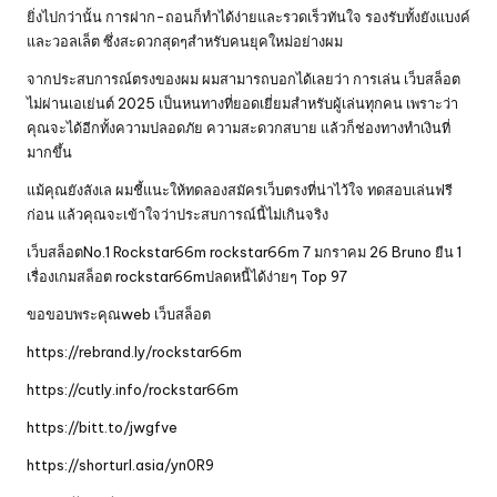
ยิ่งไปกว่านั้น การฝาก-ถอนก็ทำได้ง่ายและรวดเร็วทันใจ รองรับทั้งยังแบงค์
และวอลเล็ต ซึ่งสะดวกสุดๆสำหรับคนยุคใหม่อย่างผม
จากประสบการณ์ตรงของผม ผมสามารถบอกได้เลยว่า การเล่น เว็บสล็อต
ไม่ผ่านเอเย่นต์ 2025 เป็นหนทางที่ยอดเยี่ยมสำหรับผู้เล่นทุกคน เพราะว่า
คุณจะได้อีกทั้งความปลอดภัย ความสะดวกสบาย แล้วก็ช่องทางทำเงินที่
มากขึ้น
แม้คุณยังลังเล ผมชี้แนะให้ทดลองสมัครเว็บตรงที่น่าไว้ใจ ทดสอบเล่นฟรี
ก่อน แล้วคุณจะเข้าใจว่าประสบการณ์นี้ไม่เกินจริง
เว็บสล็อตNo.1 Rockstar66m rockstar66m 7 มกราคม 26 Bruno ยืน 1
เรื่องเกมสล็อต rockstar66mปลดหนี้ได้ง่ายๆ Top 97
ขอขอบพระคุณweb
เว็บสล็อต
https://rebrand.ly/rockstar66m
https://cutly.info/rockstar66m
https://bitt.to/jwgfve
https://shorturl.asia/yn0R9