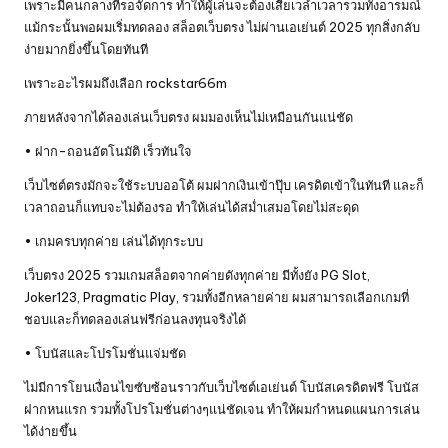
เพราะมีคนกลางที่รอจัดการ ทำให้ผู้เล่นจะต้องเสียเวล่ำเวลารวมทั้งอารมณ์
แม้กระนั้นพอผมเริ่มทดลอง สล็อตเว็บตรง ไม่ผ่านเอเย่นต์ 2025 ทุกสิ่งกลับ
ง่ายมากยิ่งขึ้นโดยทันที
เพราะอะไรผมถึงเลือก rockstar66m
ภายหลังจากได้ลองเล่นเว็บตรง ผมมองเห็นไม่เหมือนกันแน่ชัด
• ฝาก-ถอนอัตโนมัติ เร็วทันใจ
เว็บไซต์ตรงมักจะใช้ระบบออโต้ ผมฝากเงินเข้าปุ๊บ เครดิตเข้าในทันที และก็
เวลาถอนก็แทบจะไม่ต้องรอ ทำให้เล่นได้สม่ำเสมอโดยไม่สะดุด
• เกมครบทุกค่าย เล่นได้ทุกระบบ
เว็บตรง 2025 รวมเกมสล็อตจากค่ายดังทุกค่าย มีทั้งยัง PG Slot,
Joker123, Pragmatic Play, รวมทั้งอีกหลายค่าย ผมสามารถเลือกเกมที่
ชอบและก็ทดลองเล่นฟรีก่อนลงทุนจริงได้
• โบนัสและโปรโมชั่นแจ่มชัด
ไม่มีการโยนเงื่อนไขซับซ้อนราวกับเว็บไซต์เอเย่นต์ โบนัสเครดิตฟรี โบนัส
ฝากหนแรก รวมทั้งโปรโมชั่นต่างๆแน่ชัดเจน ทำให้ผมกำหนดแผนการเล่น
ได้ง่ายขึ้น