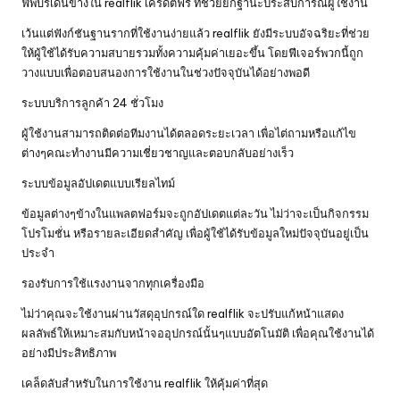
ฟีพบร์เด่นข้างใน
realflik เครดิตฟรี
ที่ช่วยยกฐานะประสบการณ์ผู้ใช้งาน
เว้นแต่ฟังก์ชันฐานรากที่ใช้งานง่ายแล้ว realflik ยังมีระบบอัจฉริยะที่ช่วย
ให้ผู้ใช้ได้รับความสบายรวมทั้งความคุ้มค่าเยอะขึ้น โดยฟีเจอร์พวกนี้ถูก
วางแบบเพื่อตอบสนองการใช้งานในช่วงปัจจุบันได้อย่างพอดี
ระบบบริการลูกค้า 24 ชั่วโมง
ผู้ใช้งานสามารถติดต่อทีมงานได้ตลอดระยะเวลา เพื่อไต่ถามหรือแก้ไข
ต่างๆคณะทำงานมีความเชี่ยวชาญและตอบกลับอย่างเร็ว
ระบบข้อมูลอัปเดตแบบเรียลไทม์
ข้อมูลต่างๆข้างในแพลตฟอร์มจะถูกอัปเดตแต่ละวัน ไม่ว่าจะเป็นกิจกรรม
โปรโมชั่น หรือรายละเอียดสำคัญ เพื่อผู้ใช้ได้รับข้อมูลใหม่ปัจจุบันอยู่เป็น
ประจำ
รองรับการใช้แรงงานจากทุกเครื่องมือ
ไม่ว่าคุณจะใช้งานผ่านวัสดุอุปกรณ์ใด realflik จะปรับแก้หน้าแสดง
ผลลัพธ์ให้เหมาะสมกับหน้าจออุปกรณ์นั้นๆแบบอัตโนมัติ เพื่อคุณใช้งานได้
อย่างมีประสิทธิภาพ
เคล็ดลับสำหรับในการใช้งาน realflik ให้คุ้มค่าที่สุด