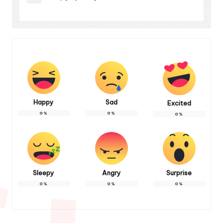
Happy
Sad
Excited
0
%
0
%
0
%
Sleepy
Angry
Surprise
0
%
0
%
0
%