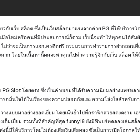
กี่ยวกับเว็บ สล็อต ซึ่งเป็นเว็บสล็อตมาแรงจากค่าย PG ที่ให้บริการโ
เล่นมือใหม่หรือคนที่มีประสบการณ์ก็ตาม เว็บนี้จะทำให้ทุกคนได้
 ไม่ว่าจะเป็นการแจกเครดิตฟรี กระบวนการทำรายการฝากถอนที่เร็ว
 โดยในเนื้อหานี้ผมจะพาคุณไปทำความรู้จักกับเว็บ สล็อต ให้ถี่ถ
ย PG Slot โดยตรง ซึ่งเป็นค่ายเกมที่ได้รับความนิยมอย่างแพร่
ล่นสามารถมั่นใจได้ในเรื่องของความปลอดภัยและความโล่งใสสำหรับกา
กวางแบบมาอย่างยอดเยี่ยม โดยเน้นย้ำไปที่กราฟิกสวยสดงดงาม เอฟเฟก
ต็มเปี่ยม รวมทั้งที่สำคัญที่สุด funny18 ยังมีฟีพบร์ทดลองเล่นสล็อต
งนี้มีให้บริการโดยไม่ต้องเสียเงินเสียทอง ซึ่งเป็นการเปิดโอกาสให