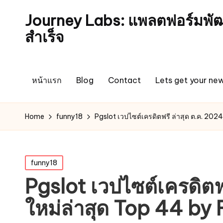
Journey Labs: แพลตฟอร์มพัฒ
สำเร็จ
หน้าแรก
Blog
Contact
Lets get your new
Home
funny18
Pgslot เวปไซต์เครดิตฟรี ล่าสุด ต.ค. 202
Posted
funny18
in
Pgslot เวปไซต์เครดิตฟ
ใหม่ล่าสุด Top 44 by 