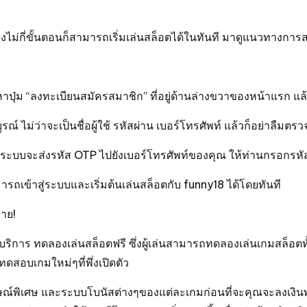
ยงไม่กี่ขั้นตอนก็สามารถเริ่มเล่นสล็อตได้ในทันที มาดูแนวทางกา
มองหาปุ่ม “ลงทะเบียนสมัครสมาชิก” ที่อยู่ด้านล่างขวาของหน้าแรก แล
ณ์ ไม่ว่าจะเป็นชื่อผู้ใช้ รหัสผ่าน เบอร์โทรศัพท์ แล้วก็อย่าลื
 ระบบจะส่งรหัส OTP ไปยังเบอร์โทรศัพท์ของคุณ ให้ท่านกรอกรหัส
สามารถเข้าสู่ระบบและเริ่มต้นเล่นสล็อตกับ funny18 ได้โดยทันที
าย!
ริการ ทดลองเล่นสล็อตฟรี ซึ่งผู้เล่นสามารถทดลองเล่นเกมสล็อตทั้ง
ารทดสอบเกมใหม่ๆที่พึ่งเปิดตัว
ักษณ์พิเศษ และระบบโบนัสต่างๆของแต่ละเกมก่อนที่จะคุณจะลงเงินพนั