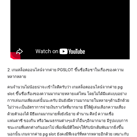
2. เกมสล็อตออนไลน์จากค่าย PGSLOT ขึ้นชื่อลือชาในเรื่องของความ
หลากหลาย
คนจำนวนไม่น้อยน่าจะเข้าใจดีครับว่า เกมสล็อตออนไลน์จากค่าย pg
slot ขึ้นชื่อเรื่องของความมากมายหลายแค่ไหน โดยไม่ได้มีแค่แบบอย่าง
การเล่นเกมเพียงแค่นั้นนะครับ มันยังมีความมากมายในหลายๆด้านอีกด้วย
ไม่ว่าจะเป็นอัตราการจ่ายเงินรางวัลที่มากมาย มีให้ผู้เล่นเลือกความเสี่ยง
ด้วยตัวเองได้ มีธีมเกมมากมายทั้งยังนิยาย ตำนาน ศิลป์ ความเชื่อ
แฟนตาซี ของกิน หรือวัฒนธรรมต่างๆแล้วก็อื่นๆอีกมากมาย มีรูปแบบการ
ชนะเกมที่แตกต่างกันออกไป เพื่อเพิ่มมิติใหม่ๆให้กับนักเดิมพันมากยิ่งขึ้น
นอกนั้น เกมจากค่าย pg slot ยังคงมีฟีเจอร์ที่หลากหลายอีกด้วย เหมาะกับ