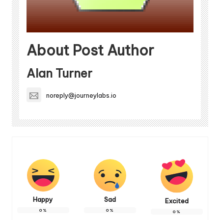
About Post Author
Alan Turner
noreply@journeylabs.io
Happy
Sad
Excited
0
%
0
%
0
%