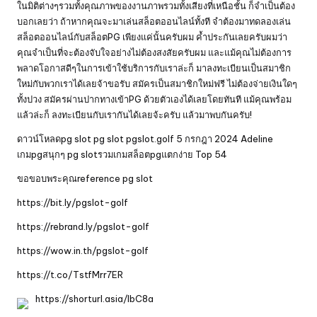
ในมิติต่างๆรวมทั้งคุณภาพของงานภาพรวมทั้งเสียงที่เหนือชั้น ก็จำเป็นต้อง
บอกเลยว่า ถ้าหากคุณจะมาเล่นสล็อตออนไลน์ทั้งที จำต้องมาทดลองเล่น
สล็อตออนไลน์กับสล็อตPG เพียงแค่นั้นครับผม ค้ำประกันเลยครับผมว่า
คุณจำเป็นที่จะต้องจับใจอย่างไม่ต้องสงสัยครับผม และแม้คุณไม่ต้องการ
พลาดโอกาสดีๆในการเข้าใช้บริการกับเราล่ะก็ มาลงทะเบียนเป็นสมาชิก
ใหม่กับพวกเราได้เลยจ้าขอรับ สมัครเป็นสมาชิกใหม่ฟรี ไม่ต้องจ่ายเงินใดๆ
ทั้งปวง สมัครผ่านปากทางเข้าPG ด้วยตัวเองได้เลยโดยทันที แม้คุณพร้อม
แล้วล่ะก็ ลงทะเบียนกับเรากันได้เลยจ้ะครับ แล้วมาพบกันครับ!
ดาวน์โหลดpg slot pg slot pgslot.golf 5 กรกฎา 2024 Adeline
เกมpgสนุกๆ
pg slot
รวมเกมสล็อตpgแตกง่าย Top 54
ขอขอบพระคุณreference
pg slot
https://bit.ly/pgslot-golf
https://rebrand.ly/pgslot-golf
https://wow.in.th/pgslot-golf
https://t.co/TstfMrr7ER
https://shorturl.asia/lbC8a