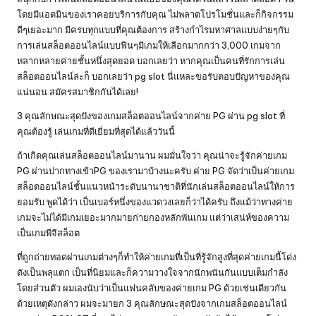
โดยมีแอดมินของเราคอยบริการกับคุณ ไม่พลาดโปรโมชั่นและก็กิจกรรม
ดีๆเยอะมาก มีครบทุกแบบที่คุณต้องการ สร้างกำไรมหาศาลแบบง่ายๆกับ
การเล่นสล็อตออนไลน์แบบฟินๆมีเกมให้เลือกมากกว่า 3,000 เกมจาก
หลากหลายค่ายชั้นหนึ่งสุดยอด บอกเลยว่า หากคุณเป็นคนที่รักการเล่น
สล็อตออนไลน์ล่ะก็ บอกเลยว่า pg slot นี่แหละขอรับตอบปัญหาของคุณ
แน่นอน สมัครสมาชิกกันได้เลย!
3 คุณลักษณะสุดปังของเกมสล็อตออนไลน์จากค่าย PG ผ่าน pg slot ที่
คุณต้องรู้ เล่นเกมที่ดีเยี่ยมที่สุดได้แล้ววันนี้
ถ้าเกิดคุณเล่นสล็อตออนไลน์มานาน ผมมั่นใจว่า คุณน่าจะรู้จักค่ายเกม
PG ผ่านปากทางเข้าPG ของเรามาบ้างนะครับ ค่าย PG จัดว่าเป็นค่ายเกม
สล็อตออนไลน์ชั้นแนวหน้าระดับนานาชาติที่นักเล่นสล็อตออนไลน์ให้การ
ยอมรับ พูดได้ว่า เป็นเบอร์หนึ่งของแวดวงเลยก็ว่าได้ครับ ถึงแม้ว่าทางค่าย
เกมจะไม่ได้มีเกมเยอะมากมายก่ายกองหลักพันเกม แต่ว่าเสน่ห์ของความ
เป็นเกมพีจีสล็อต
ที่ถูกถ่ายทอดผ่านเกมต่างๆก็ทำให้ค่ายเกมที่เป็นที่รู้จักสูงที่สุดค่ายเกมนี้โด่ง
ดังเป็นพลุแตก เป็นที่นิยมและก็ความวางใจจากนักพนันกันแบบเต็มกำลัง
โดยส่วนตัว ผมเองนับว่าเป็นแฟนคลับของค่ายเกม PG ด้วยเช่นเดียวกัน
ด้วยเหตุดังกล่าว ผมจะมายก 3 คุณลักษณะสุดปังจากเกมสล็อตออนไลน์