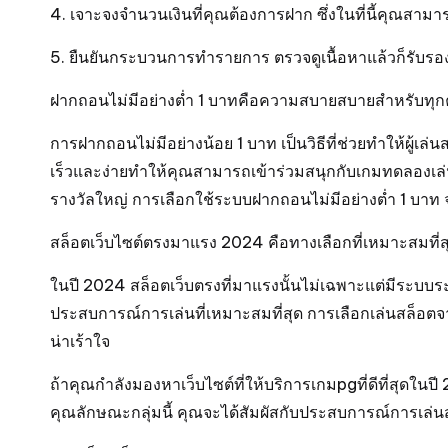
4. เจาะจงจำนวนเงินที่คุณต้องการฝาก ซึ่งในที่นี้คุณสา
5. ยืนยันกระบวนการทำรายการ ตรวจดูเนื้อหาแล้วก็รับร
ฝากถอนไม่มีอย่างต่ำ 1 บาทคือความสบายสบายสำหรับทุ
การฝากถอนไม่มีอย่างน้อย 1 บาท เป็นวิธีที่ช่วยทำให้ผู้
เร็วและง่ายทำให้คุณสามารถเข้าร่วมสนุกกับเกมทดลองเล่
รางวัลใหญ่ การเลือกใช้ระบบฝากถอนไม่มีอย่างต่ำ 1 บาท จะ
สล็อตเว็บไซต์ตรงมาแรง 2024 คือทางเลือกที่เหมาะสมที่ส
ในปี 2024 สล็อตเว็บตรงที่มาแรงนั้นไม่เฉพาะแต่มีระบบระเบ
ประสบการณ์การเล่นที่เหมาะสมที่สุด การเลือกเล่นสล็อตจา
น่าเร้าใจ
ถ้าคุณกำลังมองหาเว็บไซต์ที่ให้บริการเกมpgที่ดีที่สุดในปี
คุณลักษณะกลุ่มนี้ คุณจะได้สัมผัสกับประสบการณ์การเล่น