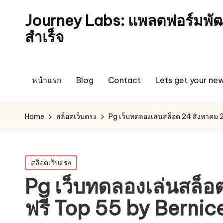
Journey Labs: แพลตฟอร์มพัฒ
สำเร็จ
หน้าแรก
Blog
Contact
Lets get your new
Home
สล็อตเว็บตรง
Pg เว็บทดลองเล่นสล็อต 24 สิงหาคม 
Posted
สล็อตเว็บตรง
in
Pg เว็บทดลองเล่นสล็อ
ฟรี Top 55 by Bernic