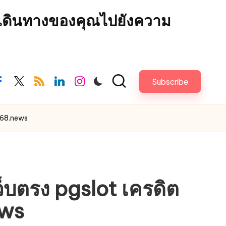
รเดินทางของคุณไปยังความ
Subscribe
acebook.com
twitter.com
rss.com
linkedin.com
instagram.com
g168.news
็บตรง pgslot เครดิต
ews