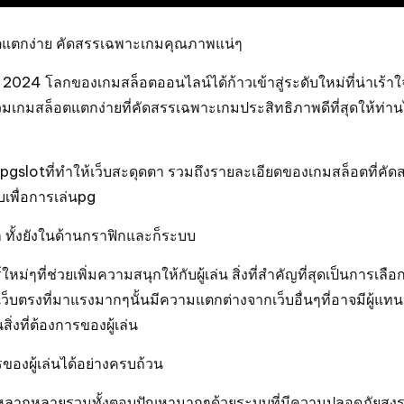
ตแตกง่าย คัดสรรเฉพาะเกมคุณภาพแน่ๆ
ี 2024 โลกของเกมสล็อตออนไลน์ได้ก้าวเข้าสู่ระดับใหม่ที่น่าเร้าใจ
วบรวมเกมสล็อตแตกง่ายที่คัดสรรเฉพาะเกมประสิทธิภาพดีที่สุดให้ท่า
บpgslotที่ทำให้เว็บสะดุดตา รวมถึงรายละเอียดของเกมสล็อตที่คัดสร
รับเพื่อการเล่นpg
ทั้งยังในด้านกราฟิกและก็ระบบ
ม่ๆที่ช่วยเพิ่มความสนุกให้กับผู้เล่น สิ่งที่สำคัญที่สุดเป็นการเลื
ตรงที่มาแรงมากๆนั้นมีความแตกต่างจากเว็บอื่นๆที่อาจมีผู้แทนหรือเอ
ิ่งที่ต้องการของผู้เล่น
งผู้เล่นได้อย่างครบถ้วน
ลากหลายรวมทั้งตอบปัญหามากๆด้วยระบบที่มีความปลอดภัยสูงรวมท