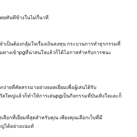
ทันทีข้างในไม่กี่นาที
จำเป็นต้องกลุ้มใจเรื่องเงินลงทุน กระบวนการทำธุรกรรมที่
ล่นทางเข้าpgที่น่าสนใจแล้วก็ได้โอกาสสำหรับการชนะ
ยที่คัดสรรมาอย่างยอดเยี่ยมเพื่อผู้เล่นได้รับ
ัลใหญ่แล้วก็ทำให้การเล่นpgเป็นกิจกรรมที่บันเทิงใจและก็
กที่เยี่ยมที่สุดสำหรับคุณ เพียงคุณเลือกเว็บที่มี
่ได้อย่างแน่แท้