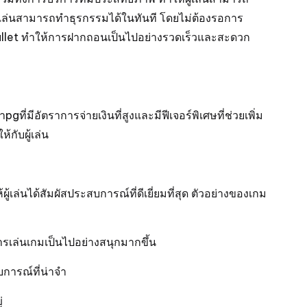
้ผู้เล่นสามารถทำธุรกรรมได้ในทันที โดยไม่ต้องรอการ
 Wallet ทำให้การฝากถอนเป็นไปอย่างรวดเร็วและสะดวก
่มีอัตราการจ่ายเงินที่สูงและมีฟีเจอร์พิเศษที่ช่วยเพิ่ม
กับผู้เล่น
ล่นได้สัมผัสประสบการณ์ที่ดีเยี่ยมที่สุด ตัวอย่างของเกม
ารเล่นเกมเป็นไปอย่างสนุกมากขึ้น
บการณ์ที่น่าจำ
่