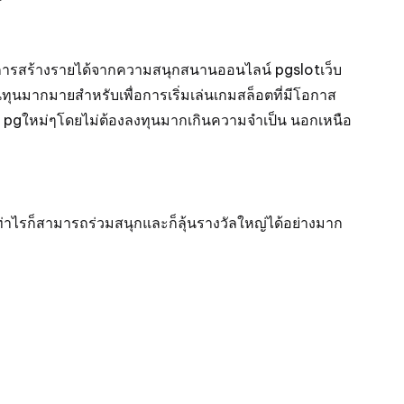
พื่อการสร้างรายได้จากความสนุกสนานออนไลน์
pgslot
เว็บ
นทุนมากมายสำหรับเพื่อการเริ่มเล่นเกมสล็อตที่มีโอกาส
ต pgใหม่ๆโดยไม่ต้องลงทุนมากเกินความจำเป็น นอกเหนือ
ณเท่าไรก็สามารถร่วมสนุกและก็ลุ้นรางวัลใหญ่ได้อย่างมาก