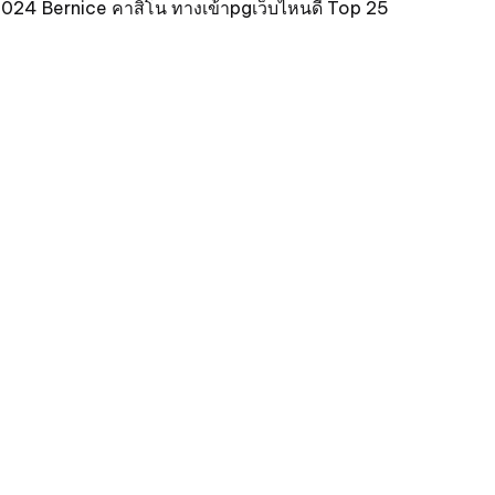
2024 Bernice คาสิโน ทางเข้าpgเว็บไหนดี Top 25