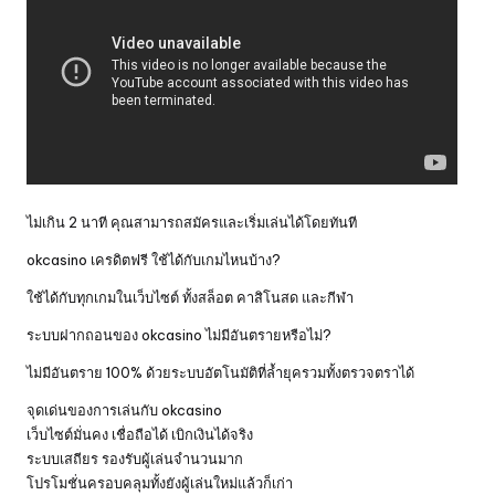
ไม่เกิน 2 นาที คุณสามารถสมัครและเริ่มเล่นได้โดยทันที
okcasino เครดิตฟรี ใช้ได้กับเกมไหนบ้าง?
ใช้ได้กับทุกเกมในเว็บไซต์ ทั้งสล็อต คาสิโนสด และกีฬา
ระบบฝากถอนของ okcasino ไม่มีอันตรายหรือไม่?
ไม่มีอันตราย 100% ด้วยระบบอัตโนมัติที่ล้ำยุครวมทั้งตรวจตราได้
จุดเด่นของการเล่นกับ okcasino
เว็บไซต์มั่นคง เชื่อถือได้ เบิกเงินได้จริง
ระบบเสถียร รองรับผู้เล่นจำนวนมาก
โปรโมชั่นครอบคลุมทั้งยังผู้เล่นใหม่แล้วก็เก่า