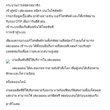
กระบวนการสมัครสมาชิก
เข้าสู่หน้า okcasino สมัคร บนเว็บไซต์หลัก
กรอกข้อมูลเบื้องต้น ยกตัวอย่างเช่น เบอร์โทรศัพท์ และก็ตั้งรหัสผ่าน
รับรอง OTP เพื่อการันตีตัวตน
เข้าระบบเพื่อเริ่มต้นพนันได้โดยทันที
การเข้าสู่ระบบ
เพียงแค่กรอกเบอร์โทรศัพท์รวมทั้งรหัสผ่านที่สมัครไว้ คุณก็สามารถ
okcasino เข้าระบบ ได้ทั้งบนมือถือรวมทั้งคอมพิวเตอร์ รองรับทุก
แพลตฟอร์มเพื่อความสะดวกสบายสูงสุด
เกมเดิมพันที่มีให้บริการใน okcasino
okcasino ได้สะสมเกมจากค่ายดังทั่วทั้งโลก เพื่อผู้เล่นได้เลือกตาม
ทักษะและก็ความนิยม
สล็อตออนไลน์
เกมยอดฮิตที่มีให้เลือกหลายร้อยเกม มาพร้อมฟีพบร์พิเศษรวมทั้งแจ็คพอต
แตกง่าย สามารถใช้ okcasino เครดิตฟรี ทดสอบเล่นได้ก่อนลงทุนจริง
คาสิโนสด