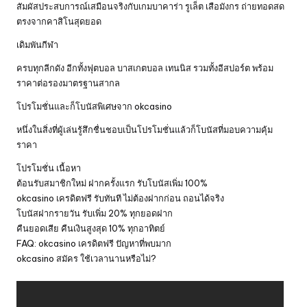
สัมผัสประสบการณ์เสมือนจริงกับเกมบาคาร่า รูเล็ต เสือมังกร ถ่ายทอดสด
ตรงจากคาสิโนสุดยอด
เดิมพันกีฬา
ครบทุกลีกดัง อีกทั้งฟุตบอล บาสเกตบอล เทนนิส รวมทั้งอีสปอร์ต พร้อม
ราคาต่อรองมาตรฐานสากล
โปรโมชั่นและก็โบนัสพิเศษจาก okcasino
หนึ่งในสิ่งที่ผู้เล่นรู้สึกชื่นชอบเป็นโปรโมชั่นแล้วก็โบนัสที่มอบความคุ้ม
ราคา
โปรโมชั่น เนื้อหา
ต้อนรับสมาชิกใหม่ ฝากครั้งแรก รับโบนัสเพิ่ม 100%
okcasino เครดิตฟรี รับทันที ไม่ต้องฝากก่อน ถอนได้จริง
โบนัสฝากรายวัน รับเพิ่ม 20% ทุกยอดฝาก
คืนยอดเสีย คืนเงินสูงสุด 10% ทุกอาทิตย์
FAQ:
okcasino เครดิตฟรี
ปัญหาที่พบมาก
okcasino สมัคร ใช้เวลานานหรือไม่?