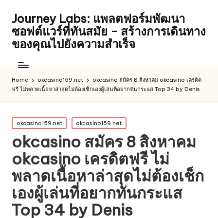
Journey Labs: แพลตฟอร์มพัฒนา
ซอฟต์แวร์ที่ทันสมัย - สร้างการเดินทาง
ของคุณไปยังความสำเร็จ
Home
okcasino159.net
okcasino สมัคร 8 สิงหาคม okcasino เครดิต
ฟรี ไม่พลาดเนื้อหาล่าสุดไม่ต้องเช็กเองผู้เล่นที่อยากทันกระแส Top 34 by Denis
Posted
okcasino159.net
okcasino159.net
in
okcasino สมัคร 8 สิงหาคม
okcasino เครดิตฟรี ไม่
พลาดเนื้อหาล่าสุดไม่ต้องเช็ก
เองผู้เล่นที่อยากทันกระแส
Top 34 by Denis