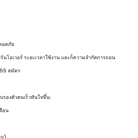
ปลอดภัย
เทิร์นโอเวอร์ ระยะเวลาใช้งาน และก็ความจำกัดการถอน
555 สมัคร
รองตัวตนเร็วทันใจขึ้น:
เตือน
ิน)