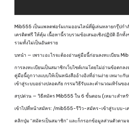
Mib555 เป็นแพลตฟอร์มเกมออนไลน์ที่ผู้เล่นหลายกรุ๊ปกำลัง
เครดิตฟรี ให้คุ้ม เนื้อหานี้รวบรวมข้อเสนอเชิงปฏิบัติ อ
รวมทั้งไม่เป็นอันตราย
บทนำ — เพราะอะไรจะต้องอ่านคู่มือนี้ก่อนลงทะเบียน Mi
การลงทะเบียนเป็นสมาชิกเว็บไซต์เกมโดยไม่อ่านข้อตกลงหร
คู่มือนี้ถูกวางแบบให้เป็นหนังสืออ้างอิงที่อ่านง่าย เหมาะกั
เข้าสู่ระบบอย่างปลอดภัย กรรมวิธีรับและคำนวณเทิร์นของ
สรุปด่วน — วิธีสมัคร Mib555 ใน 6 ขั้นตอน (เหมาะสำหร
เข้าไปที่หน้าสมัคร: /mib555-รีวิว-สมัคร-เข้าสู่ระบบ-เ
คลิกปุ่ม “สมัครเป็นสมาชิก” และก็กรอกข้อมูลส่วนตัวตามจ