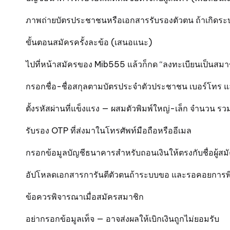
ภาพถ่ายบัตรประชาชนหรือเอกสารรับรองตัวตน ถ้าเกิดร
ขั้นตอนสมัครครั้งละข้อ (เสนอแนะ)
ไปที่หน้าสมัครของ Mib555 แล้วก็กด “ลงทะเบียนเป็นสมา
กรอกชื่อ-ชื่อสกุลตามบัตรประจำตัวประชาชน เบอร์โทร แ
ตั้งรหัสผ่านที่แข็งแรง — ผสมตัวพิมพ์ใหญ่-เล็ก จำนวน รวม
รับรอง OTP ที่ส่งมาในโทรศัพท์มือถือหรืออีเมล
กรอกข้อมูลบัญชีธนาคารสำหรับถอนเงินให้ตรงกับชื่อผู้สม
อัปโหลดเอกสารการันตีตัวตนถ้าระบบขอ และรอคอยการ
ข้อควรพิจารณาเมื่อสมัครสมาชิก
อย่ากรอกข้อมูลเท็จ — อาจส่งผลให้เบิกเงินถูกไม่ยอมรับ