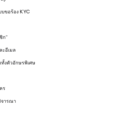
ะบบขอร้อง KYC
ชิก”
ละอีเมล
ทั้งตัวอักษรพิเศษ
ัคร
พิจารณา