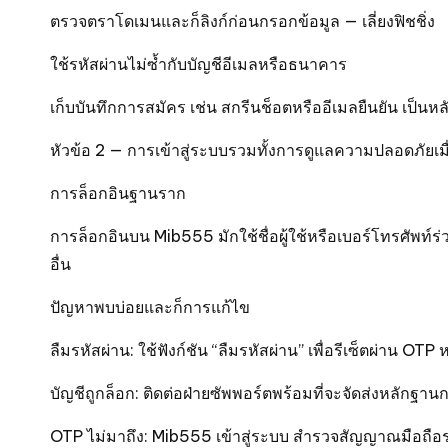
ตรวจตราโดเมนและก็ลิงก์ก่อนกรอกข้อมูล — เลี่ยงฟิชชิ่ง
ใช้รหัสผ่านไม่ซ้ำกับบัญชีอีเมลหรือธนาคาร
เก็บบันทึกการสมัคร เช่น สกรีนช็อตหรืออีเมลยืนยัน เป็นห
หัวข้อ 2 — การเข้าสู่ระบบรวมทั้งการดูแลความปลอดภัยเมื
การล็อกอินฐานราก
การล็อกอินบน
Mib555
มักใช้ชื่อผู้ใช้หรือเบอร์โทรศัพ
อื่น
ปัญหาพบบ่อยและก็การแก้ไข
ลืมรหัสผ่าน: ใช้ฟังก์ชัน “ลืมรหัสผ่าน” เพื่อรีเซ็ตผ่าน OTP 
บัญชีถูกล็อก: ติดต่อฝ่ายซัพพอร์ตพร้อมที่จะจัดส่งหลักฐาน
OTP ไม่มาถึง:
Mib555 เข้าสู่ระบบ
สำรวจสัญญาณมือถือรวม