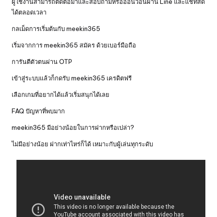
ผู้ใช้งานสามารถติดต่อมาและสอบถามหรืออ้อนวอนผ่าน Line และแชทสด
ได้ตลอดเวลา
กลเม็ดการเริ่มต้นกับ meekin365
เริ่มจากการ meekin365 สมัคร ด้วยเบอร์มือถือ
การันตีตัวตนผ่าน OTP
เข้าสู่ระบบแล้วก็กดรับ meekin365 เครดิตฟรี
เลือกเกมที่อยากได้แล้วเริ่มสนุกได้เลย
FAQ ปัญหาที่พบมาก
meekin365 มีอย่างน้อยในการฝากหรือเปล่า?
ไม่มีอย่างน้อย ฝากเท่าไหร่ก็ได้ เหมาะกับผู้เล่นทุกระดับ