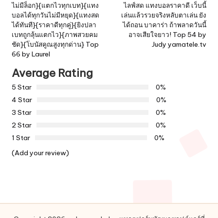
ไม่มีล็อก}{แตกไวทุกเบท}{แทง
ไลฟ์สด แทงบอลราคาดี เว็บนี้
บอลได้ทุกวันไม่มีหยุด}{แทงสด
เล่นแล้วรวยจริงหลับตาเล่น ยัง
ได้ทันที}{ราคาดีทุกคู่}{ยิงปลา
ได้ถอน บาคาร่า ถ้าพลาดวันนี้
เบทถูกลุ้นแตกไว}{ภาพสวยคม
อาจเสียใจยาว! Top 54 by
ชัด}{โบนัสคูณสูงทุกด่าน} Top
Judy yamatele.tv
66 by Laurel
Average Rating
5 Star
0%
4 Star
0%
3 Star
0%
2 Star
0%
1 Star
0%
(Add your review)