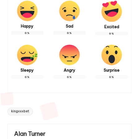
Happy
Sad
Excited
0
%
0
%
0
%
Sleepy
Angry
Surprise
0
%
0
%
0
%
Tags:
kingxxxbet
Alan Turner