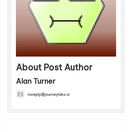
About Post Author
Alan Turner
noreply@journeylabs.io