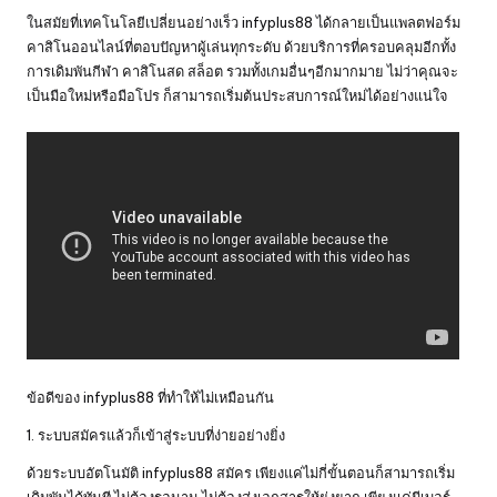
ในสมัยที่เทคโนโลยีเปลี่ยนอย่างเร็ว
infyplus88
ได้กลายเป็นแพลตฟอร์ม
คาสิโนออนไลน์ที่ตอบปัญหาผู้เล่นทุกระดับ ด้วยบริการที่ครอบคลุมอีกทั้ง
การเดิมพันกีฬา คาสิโนสด สล็อต รวมทั้งเกมอื่นๆอีกมากมาย ไม่ว่าคุณจะ
เป็นมือใหม่หรือมือโปร ก็สามารถเริ่มต้นประสบการณ์ใหม่ได้อย่างแน่ใจ
ข้อดีของ infyplus88 ที่ทำให้ไม่เหมือนกัน
1. ระบบสมัครแล้วก็เข้าสู่ระบบที่ง่ายอย่างยิ่ง
ด้วยระบบอัตโนมัติ infyplus88 สมัคร เพียงแค่ไม่กี่ขั้นตอนก็สามารถเริ่ม
เดิมพันได้ทันที ไม่ต้องรอนาน ไม่ต้องส่งเอกสารให้ยุ่งยาก เพียงแค่มีเบอร์