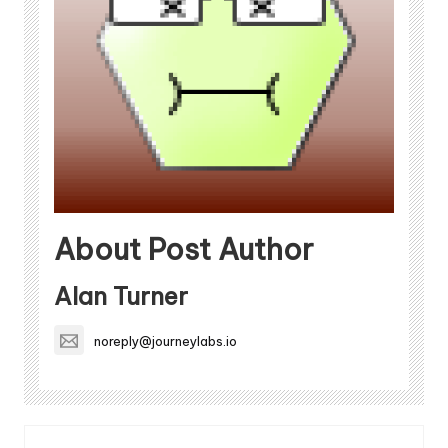
About Post Author
Alan Turner
noreply@journeylabs.io