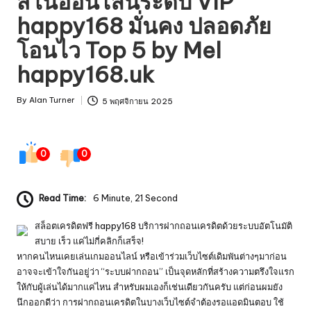
สิโนออนไลน์ระดับ VIP
happy168 มั่นคง ปลอดภัย
โอนไว Top 5 by Mel
happy168.uk
By
Alan Turner
5 พฤศจิกายน 2025
Posted
by
0
0
Read Time:
6 Minute, 21 Second
สล็อตเครดิตฟรี
happy168 บริการฝากถอนเครดิตด้วยระบบอัตโนมัติ
สบาย เร็ว แค่ไม่กี่คลิกก็เสร็จ!
หากคนไหนเคยเล่นเกมออนไลน์ หรือเข้าร่วมเว็บไซต์เดิมพันต่างๆมาก่อน
อาจจะเข้าใจกันอยู่ว่า “ระบบฝากถอน” เป็นจุดหลักที่สร้างความตรึงใจแรก
ให้กับผู้เล่นได้มากแค่ไหน สำหรับผมเองก็เช่นเดียวกันครับ แต่ก่อนผมยัง
นึกออกดีว่า การฝากถอนเครดิตในบางเว็บไซต์จำต้องรอแอดมินตอบ ใช้