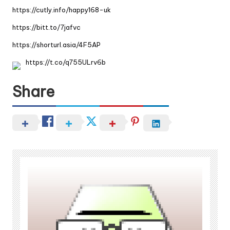
https://cutly.info/happy168-uk
https://bitt.to/7jafvc
https://shorturl.asia/4F5AP
https://t.co/q755ULrv6b
Share