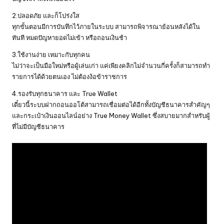
2.ปลอดภัย และก็โปร่งใส
ทุกขั้นตอนมีการบันทึกไว้ภายในระบบ สามารถพิจารณาย้อนหลังได้ใน
ทันที หมดปัญหายอดไม่เข้า หรือถอนเงินช้า
3.ใช้งานง่าย เหมาะกับทุกคน
ไม่ว่าจะเป็นมือใหม่หรือผู้เล่นเก่า แค่เพียงคลิกไม่จำนวนกี่ครั้งก็สามารถทำ
รายการได้ด้วยตนเอง ไม่ต้องง้อข้าราชการ
4.รองรับทุกธนาคาร และ True Wallet
เดี๋ยวนี้ระบบฝากถอนออโต้สามารถเชื่อมต่อได้อีกทั้งบัญชีธนาคารสำคัญๆ
และกระเป๋าเงินออนไลน์อย่าง True Money Wallet ซึ่งสบายมากสำหรับผู้
ที่ไม่มีบัญชีธนาคาร