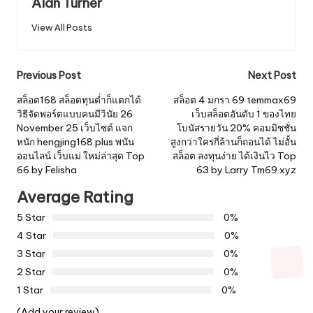
Alan Turner
View All Posts
Post
Previous Post
Next Post
navigation
สล็อต168 สล็อตทุนต่ำก็แตกได้
สล็อต 4 มกรา 69 temmax69
วิธีจัดพอร์ตแบบคนมีวินัย 26
เว็บสล็อตอันดับ 1 ของไทย
November 25 เว็บไซต์ แจก
โบนัสรายวัน 20% คอมมิชชั่น
หนัก hengjing168.plus พนัน
สูงกว่าใครกี่ล้านก็ถอนได้ ไม่อั้น
ออนไลน์ เว็บแม่ ใหม่ล่าสุด Top
สล็อต ลงทุนง่าย ได้เงินไว Top
66 by Felisha
63 by Larry Tm69.xyz
Average Rating
5 Star
0%
4 Star
0%
3 Star
0%
2 Star
0%
1 Star
0%
(Add your review)