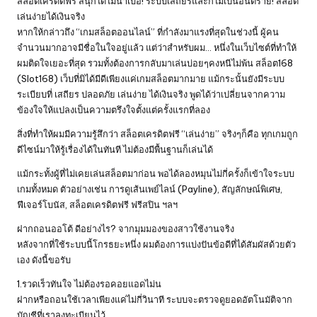
สล็อตเครดิตฟรี สนุกได้ไม่น่าเบื่อ! ระบบเสถียรและก็ไม่เป็นอันตราย! สล็อต
เล่นง่ายได้เงินจริง
หากให้กล่าวถึง “เกมสล็อตออนไลน์” ที่กำลังมาแรงที่สุดในช่วงนี้ ผู้คน
จำนวนมากอาจมีชื่อในใจอยู่แล้ว แต่ว่าสำหรับผม… หนึ่งในเว็บไซต์ที่ทำให้
ผมติดใจเยอะที่สุด รวมทั้งต้องการกลับมาเล่นบ่อยๆคงหนีไม่พ้น สล็อต168
(Slot168) เว็บที่มิได้มีดีเพียงแค่เกมสล็อตมากมาย แม้กระนั้นยังมีระบบ
ระเบียบที่ เสถียร ปลอดภัย เล่นง่าย ได้เงินจริง พูดได้ว่าเปลี่ยนจากความ
ข้องใจให้แปลงเป็นความตรึงใจตั้งแต่ครั้งแรกที่ลอง
สิ่งที่ทำให้ผมมีความรู้สึกว่า สล็อตเครดิตฟรี “เล่นง่าย” จริงๆก็คือ ทุกเกมถูก
ดีไซน์มาให้รู้เรื่องได้ในทันที ไม่ต้องมีพื้นฐานก็เล่นได้
แม้กระทั้งผู้ที่ไม่เคยเล่นสล็อตมาก่อน พอได้ลองหมุนไม่กี่ครั้งก็เข้าใจระบบ
เกมทั้งหมด ตัวอย่างเช่น การดูเส้นเพย์ไลน์ (Payline), สัญลักษณ์พิเศษ,
ฟีเจอร์โบนัส,
สล็อตเครดิตฟรี
ฟรีสปิน ฯลฯ
ฝากถอนออโต้ ดีอย่างไร? จากมุมมองของสาวใช้งานจริง
หลังจากที่ใช้ระบบนี้โกรธยะหนึ่ง ผมต้องการแบ่งปันข้อดีที่ได้สัมผัสด้วยตัว
เอง ดังนี้ขอรับ
1.รวดเร็วทันใจ ไม่ต้องรอคอยแอดไม่น
ฝากหรือถอนใช้เวลาเพียงแค่ไม่กี่วินาที ระบบจะตรวจดูยอดอัตโนมัติจาก
บัญชีที่เราลงทะเบียนไว้