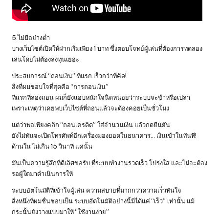
5.ไม่มีอย่างต่ำ
บางเว็บไซต์เปิดให้ฝากเริ่มเพียง 1 บาท ซึ่งตอบโจทย์ผู้เล่นที่ต้องการทดลอง
เล่นโดยไม่ต้องลงทุนเยอะ
ประสบการณ์ “ถอนเงิน” ทีแรก เร็วกว่าที่คิด!
สิ่งที่ผมชอบใจที่สุดคือ “การถอนเงิน”
ทีแรกที่ลองถอน ผมก็ยังแอบหนักใจนิดหน่อยว่าระบบจะช้าหรือเปล่า
เพราะเหตุว่าเคยพบเว็บไซต์ที่ถอนแล้วจะต้องคอยเป็นชั่วโมง
แต่ว่าพอเพียงคลิก “ถอนเครดิต” ใส่จำนวนเงิน แล้วกดยืนยัน
ยังไม่ทันจะเปิดโทรศัพท์อีกเครื่องมองยอดในธนาคาร… เงินเข้าในทันที!
ด้านใน ไม่เกิน 15 วินาที แค่นั้น
มันเป็นความรู้สึกที่ดีเลิศขอรับ ที่ระบบทำงานรวดเร็ว โปร่งใส และไม่จะต้อง
รอผู้ใดมาดำเนินการให้
ระบบอัตโนมัติที่เข้าใจผู้เล่น ความสบายที่มากกว่าความเร็วทันใจ
สิ่งหนึ่งที่ผมชื่นชอบเป็น ระบบอัตโนมัติอย่างนี้มิได้แค่ “เร็ว” เท่านั้น แม้
กระนั้นยังวางแบบมาให้ “ใช้งานง่าย”