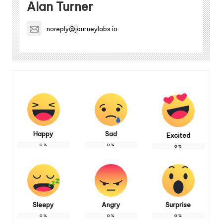
Alan Turner
noreply@journeylabs.io
Happy
Sad
Excited
0
%
0
%
0
%
Sleepy
Angry
Surprise
0
%
0
%
0
%