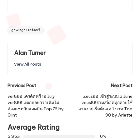
Tags:
gowingo เครดิตฟรี
Alan Turner
View All Posts
Post
Previous Post
Next Post
navigation
ver888 เครดิตฟรี 18 July
Zeus88 เข้าสู่ระบบ 3 June
ver888 แตกบ่อยกว่าเดิมไม่
zeus88รวมสล็อตทุกค่ายใช้
ต้องแชทกับแอดมิน Top 76 by
งานง่ายเริ่มต้นแค่ 1 บาท Top
Clint
90 by Arlette
Average Rating
5 Star
0%