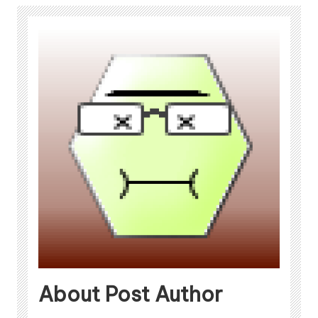
About Post Author