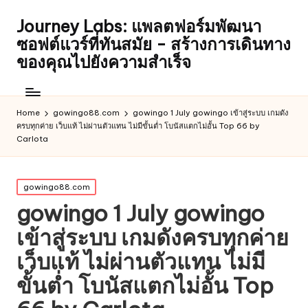
Journey Labs: แพลตฟอร์มพัฒนา
ซอฟต์แวร์ที่ทันสมัย - สร้างการเดินทาง
ของคุณไปยังความสำเร็จ
Home
gowingo88.com
gowingo 1 July gowingo เข้าสู่ระบบ เกมดัง
ครบทุกค่าย เว็บแท้ ไม่ผ่านตัวแทน ไม่มีขั้นต่ำ โบนัสแตกไม่อั้น Top 66 by
Carlota
Posted
gowingo88.com
in
gowingo 1 July gowingo
เข้าสู่ระบบ เกมดังครบทุกค่าย
เว็บแท้ ไม่ผ่านตัวแทน ไม่มี
ขั้นต่ำ โบนัสแตกไม่อั้น Top