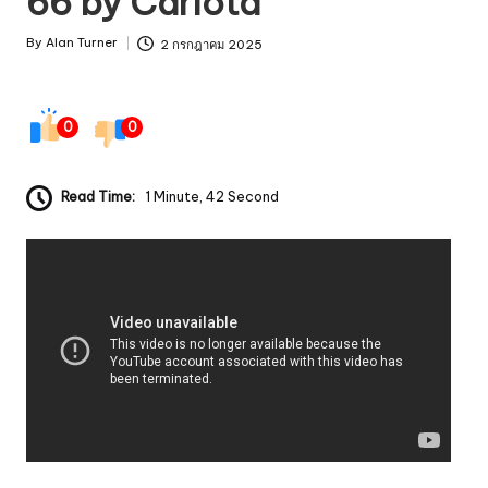
66 by Carlota
By
Alan Turner
2 กรกฎาคม 2025
Posted
by
0
0
Read Time:
1 Minute, 42 Second