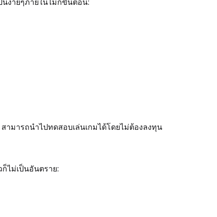
นง่ายๆภายในไม่กี่ขั้นตอน:
ันที สามารถนำไปทดสอบเล่นเกมได้โดยไม่ต้องลงทุน
วก็ไม่เป็นอันตราย: