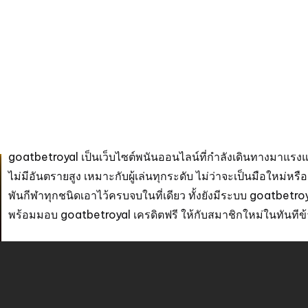
goatbetroyal เป็นเว็บไซต์พนันออนไลน์ที่กำลังเดินทางมาแรงและ
ไม่มีอันตรายสูง เหมาะกับผู้เล่นทุกระดับ ไม่ว่าจะเป็นมือใหม่หร
พันกีฬาทุกชนิดเอาไว้ครบจบในที่เดียว ทั้งยังมีระบบ goatbetroy
พร้อมมอบ
goatbetroyal เครดิตฟรี
ให้กับสมาชิกใหม่ในทันทีข