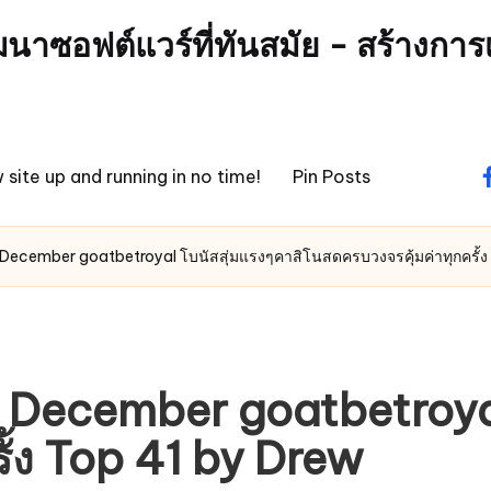
นาซอฟต์แวร์ที่ทันสมัย - สร้างกา
 site up and running in no time!
Pin Posts
f
 December goatbetroyal โบนัสสุ่มแรงๆคาสิโนสดครบวงจรคุ้มค่าทุกครั้ง
9 December goatbetroyal
ั้ง Top 41 by Drew