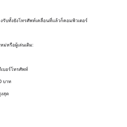
บทั้งยังโทรศัพท์เคลื่อนที่แล้วก็คอมพิวเตอร์
ม่หรือผู้เล่นเดิม:
ีเบอร์โทรศัพท์
0 บาท
ูงสุด