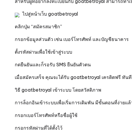
สำหรับผู้ที่อยากลงทะเบียนกับ goatbetroyal สามารถทำเป็
ไปสู่หน้าเว็บ goatbetroyal
คลิกปุ่ม “สมัครสมาชิก”
กรอกข้อมูลส่วนตัว เช่น เบอร์โทรศัพท์ และบัญชีธนาคาร
ตั้งรหัสผ่านเพื่อใช้เข้าสู่ระบบ
กดยืนยันและก็รอรับ SMS ยืนยันตัวตน
เมื่อสมัครเสร็จ คุณจะได้รับ goatbetroyal เครดิตฟรี ท
วิธี goatbetroyal เข้าระบบ โดยสวัสดิภาพ
การล็อกอินเข้าระบบเพื่อเริ่มการเดิมพัน มีขั้นตอนที่ง่ายแล้
กรอกเบอร์โทรศัพท์หรือชื่อผู้ใช้
กรอกรหัสผ่านที่ได้ตั้งไว้