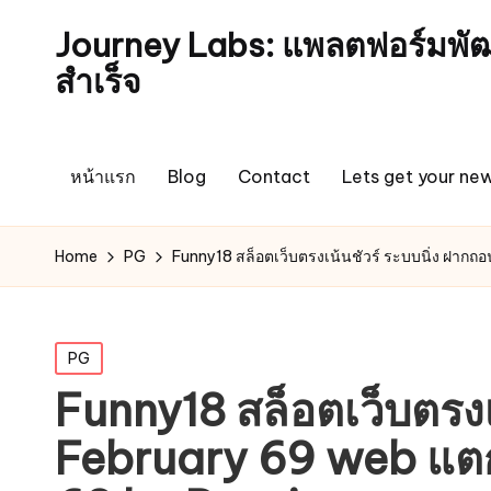
Journey Labs: แพลตฟอร์มพัฒ
สำเร็จ
หน้าแรก
Blog
Contact
Lets get your new
Home
PG
Funny18 สล็อตเว็บตรงเน้นชัวร์ ระบบนิ่ง ฝากถอ
Posted
PG
in
Funny18 สล็อตเว็บตรงเ
February 69 web แตกง่