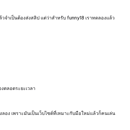
้วจำเป็นต้องส่งสลิป แต่ว่าสำหรับ funny18 เราทดลองแล้ว
ัวเองตลอดระยะเวลา
ฝูงลอง เพราะมันเป็นเว็บไซต์ที่เหมาะกับมือใหม่แล้วก็คนเล่น