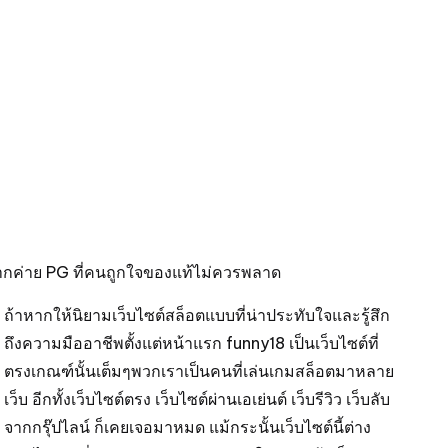
ากค่าย PG ที่คนถูกใจของแท้ไม่ควรพลาด
ถ้าหากให้นิยามเว็บไซต์สล็อตแบบที่น่าประทับใจและรู้สึก
ถึงความมืออาชีพตั้งแต่หน้าแรก funny18 เป็นเว็บไซต์ที่
ตรงเกณฑ์นั้นเต็มๆพวกเราเป็นคนที่เล่นเกมสล็อตมาหลาย
เว็บ อีกทั้งเว็บไซต์ตรง เว็บไซต์ผ่านเอเย่นต์ เว็บรีวิว เว็บลับ
จากกรุ๊ปไลน์ ก็เคยเจอมาหมด แม้กระนั้นเว็บไซต์นี้ต่าง