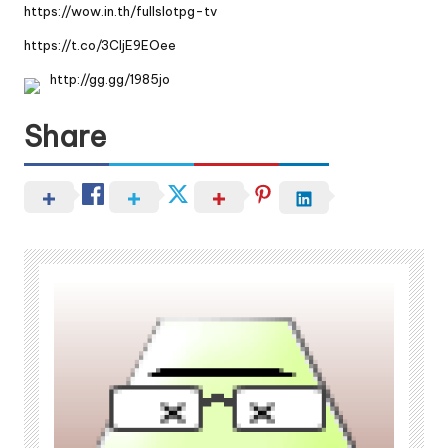
https://wow.in.th/fullslotpg-tv
https://t.co/3CIjE9EOee
http://gg.gg/1985jo
Share