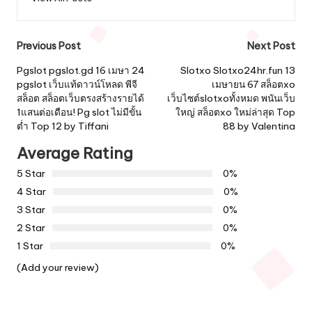
Post
Previous Post
Next Post
navigation
Pgslot pgslot.gd 16 เมษา 24
Slotxo Slotxo24hr.fun 13
pgslot เว็บแท้ดาวน์โหลด พีจี
เมษายน 67 สล็อตxo
สล็อต สล็อตเว็บตรงสร้างรายได้
เว็บไซต์slotxoทั้งหมด พนันเว็บ
1แสนต่อเดือน! Pg slot ไม่มีขั้น
ใหญ่ สล็อตxo ใหม่ล่าสุด Top
ต่ำ Top 12 by Tiffani
88 by Valentina
Average Rating
5 Star
0%
4 Star
0%
3 Star
0%
2 Star
0%
1 Star
0%
(Add your review)