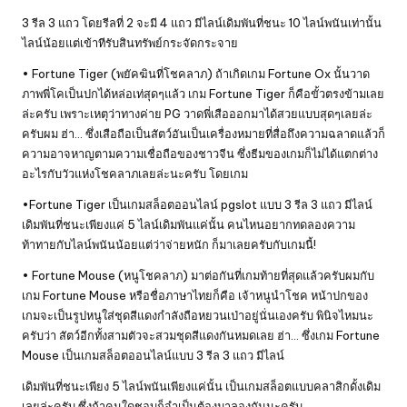
3 รีล 3 แถว โดยรีลที่ 2 จะมี 4 แถว มีไลน์เดิมพันที่ชนะ 10 ไลน์พนันเท่านั้น
ไลน์น้อยแต่เข้าทีรับสินทรัพย์กระจัดกระจาย
• Fortune Tiger (พยัคฆินที่โชคลาภ) ถ้าเกิดเกม Fortune Ox นั้นวาด
ภาพพี่โคเป็นปกได้หล่อเท่สุดๆแล้ว เกม Fortune Tiger ก็คือขั้วตรงข้ามเลย
ล่ะครับ เพราะเหตุว่าทางค่าย PG วาดพี่เสือออกมาได้สวยแบบสุดๆเลยล่ะ
ครับผม ฮ่า… ซึ่งเสือถือเป็นสัตว์อันเป็นเครื่องหมายที่สื่อถึงความฉลาดแล้วก็
ความอาจหาญตามความเชื่อถือของชาวจีน ซึ่งธีมของเกมก็ไม่ได้แตกต่าง
อะไรกับวัวแห่งโชคลาภเลยล่ะนะครับ โดยเกม
•Fortune Tiger เป็นเกมสล็อตออนไลน์ pgslot แบบ 3 รีล 3 แถว มีไลน์
เดิมพันที่ชนะเพียงแค่ 5 ไลน์เดิมพันแค่นั้น คนไหนอยากทดลองความ
ท้าทายกับไลน์พนันน้อยแต่ว่าจ่ายหนัก ก็มาเลยครับกับเกมนี้!
• Fortune Mouse (หนูโชคลาภ) มาต่อกันที่เกมท้ายที่สุดแล้วครับผมกับ
เกม Fortune Mouse หรือชื่อภาษาไทยก็คือ เจ้าหนูนำโชค หน้าปกของ
เกมจะเป็นรูปหนูใส่ชุดสีแดงกำลังถือหยวนเป่าอยู่นั่นเองครับ พินิจไหมนะ
ครับว่า สัตว์อีกทั้งสามตัวจะสวมชุดสีแดงกันหมดเลย ฮ่า… ซึ่งเกม Fortune
Mouse เป็นเกมสล็อตออนไลน์แบบ 3 รีล 3 แถว มีไลน์
เดิมพันที่ชนะเพียง 5 ไลน์พนันเพียงแค่นั้น เป็นเกมสล็อตแบบคลาสิกดั้งเดิม
เลยล่ะครับ ซึ่งถ้าคนใดชอบก็จำเป็นต้องมาลองกันนะครับ