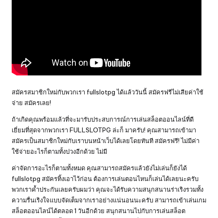
สมัครสมาชิกใหม่กับพวกเรา fullslotpg ได้แล้ววันนี้ สมัครฟรีไม่เสียค่าใช้
จ่าย สมัครเลย!
ถ้าเกิดคุณพร้อมแล้วที่จะมารับประสบการณ์การเล่นสล็อตออนไลน์ที่ดี
เยี่ยมที่สุดจากพวกเรา FULLSLOTPG ล่ะก็ มาครับ! คุณสามารถเข้ามา
สมัครเป็นสมาชิกใหม่กับเราบนหน้าเว็บได้เลยโดยทันที สมัครฟรี! ไม่มีค่า
ใช้จ่ายอะไรก็ตามทั้งปวงอีกด้วย ไม่มี
ค่าจัดการอะไรก็ตามทั้งหมด คุณสามารถสมัครแล้วยังไม่เล่นก็ยังได้
fullslotpg สมัครทิ้งเอาไว้ก่อน ต้องการเล่นตอนไหนก็เล่นได้เลยนะครับ
พวกเราค้ำประกันเลยครับผมว่า คุณจะได้รับความสนุกสนานร่าเริงรวมทั้ง
ความรื่นเริงใจแบบจัดเต็มจากเราอย่างแน่นอนนะครับ สามารถเข้าเล่นเกม
สล็อตออนไลน์ได้ตลอด 1 วันอีกด้วย สนุกสนานไปกับการเล่นสล็อต