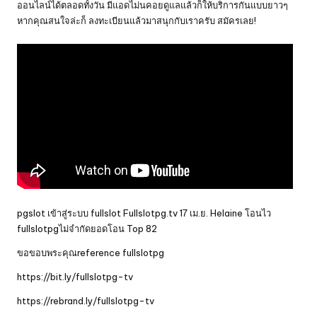
ออนไลน์ได้ตลอดทั้งวัน มีแอดไม่นคอยดูแลแล้วก็ให้บริการกันแบบยาวๆ
หากคุณสนใจล่ะก็ ลงทะเบียนแล้วมาสนุกกับเราครับ สมัครเลย!
pgslot เข้าสู่ระบบ fullslot Fullslotpg.tv 17 เม.ย. Helaine โอนไว
fullslotpgไม่จำกัดยอดโอน Top 82
ขอขอบพระคุณreference
fullslotpg
https://bit.ly/fullslotpg-tv
https://rebrand.ly/fullslotpg-tv