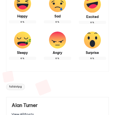
Happy
Sad
Excited
0
%
0
%
0
%
Sleepy
Angry
Surprise
0
%
0
%
0
%
Tags:
fullslotpg
Alan Turner
View All Posts