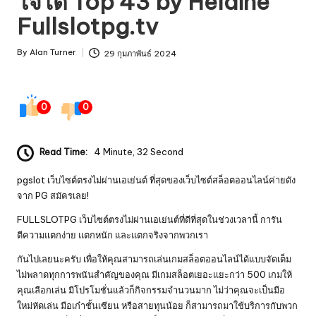
ใจได้ Top 43 by Helaine
Fullslotpg.tv
By
Alan Turner
29 กุมภาพันธ์ 2024
Posted
by
0
0
Read Time:
4 Minute, 32 Second
pgslot
เว็บไซต์ตรงไม่ผ่านเอเย่นต์ ที่สุดของเว็บไซต์สล็อตออนไลน์ค่ายดัง
จาก PG สมัครเลย!
FULLSLOTPG เว็บไซต์ตรงไม่ผ่านเอเย่นต์ที่ดีที่สุดในช่วงเวลานี้ การัน
ตีความแตกง่าย แตกหนัก และแตกจริงจากพวกเรา
กันไปเลยนะครับ เพื่อให้คุณสามารถเล่นเกมสล็อตออนไลน์ได้แบบจัดเต็ม
ไม่พลาดทุกการพนันสำคัญของคุณ มีเกมสล็อตเยอะแยะกว่า 500 เกมให้
คุณเลือกเล่น มีโปรโมชั่นแล้วก็กิจกรรมจำนวนมาก ไม่ว่าคุณจะเป็นมือ
ใหม่หัดเล่น มือเก๋าชั้นเซียน หรือสายทุนน้อย ก็สามารถมาใช้บริการกับพวก