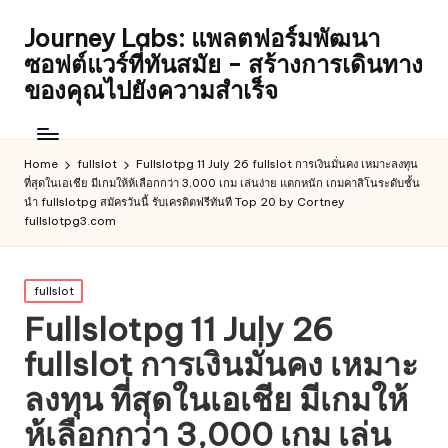
Journey Labs: แพลตฟอร์มพัฒนา
ซอฟต์แวร์ที่ทันสมัย - สร้างการเดินทาง
ของคุณไปยังความสำเร็จ
Home
fullslot
Fullslotpg 11 July 26 fullslot การเงินมั่นคง เหมาะลงทุน
ที่สุดในเอเชีย มีเกมให้ห้เลือกกว่า 3,000 เกม เล่นง่าย แตกหนัก เกมคาสิโนระดับชั้น
นำ fullslotpg สมัครวันนี้ รับเครดิตฟรีทันที Top 20 by Cortney
fullslotpg3.com
Posted
fullslot
in
Fullslotpg 11 July 26
fullslot การเงินมั่นคง เหมาะ
ลงทุน ที่สุดในเอเชีย มีเกมให้
ห้เลือกกว่า 3,000 เกม เล่น