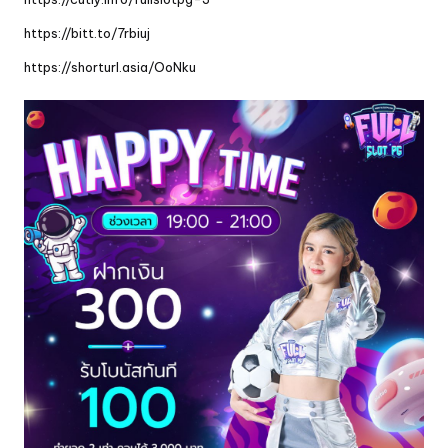
https://bitt.to/7rbiuj
https://shorturl.asia/OoNku