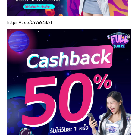
https://t.co/0Y7n94ikSt