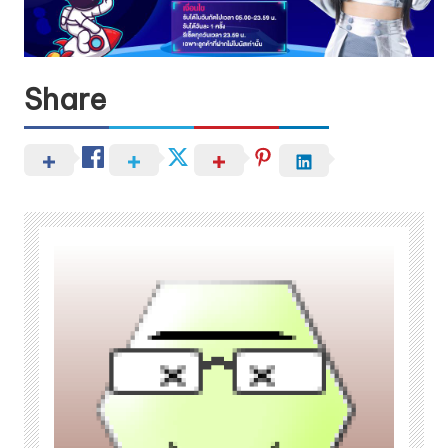
Share