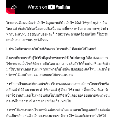
โดยส่วนตัว ผมเห็นว่าเว็บไซต์คุณภาพดีคือเว็บไซต์ที่ทำให้ทุกสิ่งดูง่าย ลื่น
ไหล แล้วก็เล่นได้ต่อเนื่องแบบไม่เบื่อหน่ายนี่แหละครับผม เพราะเหตุว่าถ้า
หากประสบพบเจอปัญหาบ่อยๆล่ะก็ ถึงแม้ว่าจะครบเครื่องแค่ไหนก็ไม่มีวัน
เล่นในระยะยาวแน่ๆจริงไหม?
1. ประสิทธิภาพของเว็บไซต์เริ่มจาก “ความลื่น” ที่สัมผัสได้ในทันที
สิ่งแรกที่พวกเรารับรู้ได้เร็วที่สุดสำหรับการใช้ fullslotpg ก็คือ จังหวะการ
ใช้แรงงานเว็บไซต์ที่มีความลื่นไหล พวกเราจะสัมผัสได้ตั้งแต่นาทีแรกที่เข้า
มาใช้บริการเลยครับผม หากแม้ทางเว็บไซต์จะมีเกมเยอะแค่ไหน แต่เข้าใช้
บริการได้แบบไม่สะดุด เล่นตลอดได้ยาวแน่นอน
• เข้าเกมไวและเปลี่ยนหน้าเร็ว: เว็บตรงของพวกเราจะมีการโหลดเร็วหรือ
สลับหน้าได้ลื่นมากมาย ทำให้เล่นแล้วรู้สึกว่าใช้งานง่ายตั้งแต่วินาทีแรกที่
เข้าใช้งานกันเลย ไม่เหมือนกับเว็บไซต์ที่จำเป็นต้องรอคอยหลายจังหวะจน
กระทั่งไม่มีอารมณ์ ความเกี่ยวเนื่องก็จะหายไป
• การใช้แรงงานบนโทรศัพท์เคลื่อนที่ลื่นไหล: คนส่วนใหญ่เล่นสล็อตมือถือ
กันเป็นหลักอยู่แล้ว เว็บตรงของพวกเรามีการดีไซน์และก็จัดวางปุ่มให้ใช้