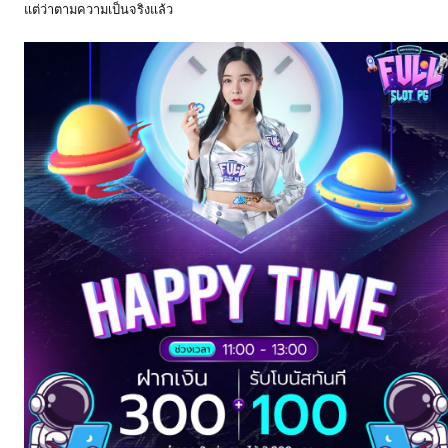
แต่ว่าตามความเป็นจริงแล้ว