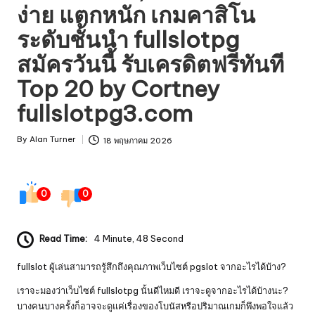
ง่าย แตกหนัก เกมคาสิโน
ระดับชั้นนำ fullslotpg
สมัครวันนี้ รับเครดิตฟรีทันที
Top 20 by Cortney
fullslotpg3.com
By
Alan Turner
18 พฤษภาคม 2026
Posted
by
0
0
Read Time:
4 Minute, 48 Second
fullslot
ผู้เล่นสามารถรู้สึกถึงคุณภาพเว็บไซต์ pgslot จากอะไรได้บ้าง?
เราจะมองว่าเว็บไซต์ fullslotpg นั้นดีไหมดี เราจะดูจากอะไรได้บ้างนะ?
บางคนบางครั้งก็อาจจะดูแค่เรื่องของโบนัสหรือปริมาณเกมก็พึงพอใจแล้ว