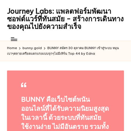
Journey Labs: แพลตฟอร์มพัฒนา
ซอฟต์แวร์ที่ทันสมัย - สร้างการเดินทาง
ของคุณไปยังความสำเร็จ
Home
bunny.gold
BUNNY สมัคร 30 ตุลาคม BUNNY เข้าสู่ระบบ หมุน
เบาๆคลายเครียดแตกแรงแบบจุกๆไม่มีเทิร์น Top 44 by Edna
BUNNY คือเว็บไซต์พนัน
ออนไลน์ที่ได้รับความนิยมสูงสุด
ในเวลานี้ ด้วยระบบที่ทันสมัย
ใช้งานง่าย ไม่มีอันตราย รวมทั้ง