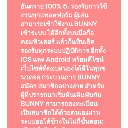
อันตราย 100% 5. รองรับการใช้
งานทุกแพลตฟอร์ม ผู้เล่น
สามารถเข้าใช้งาน BUNNY
เข้าระบบ ได้อีกทั้งบนมือถือ
คอมพิวเตอร์ แล้วก็แท็บเล็ต
รองรับทุกระบบปฏิบัติการ อีกทั้ง
iOS และ Android พร้อมดีไซน์
เว็บไซต์ที่ตอบสนองได้ดีในทุกข
นาดจอ กระบวนการ BUNNY
สมัคร สมาชิกอย่างง่าย สำหรับ
ผู้ที่ปรารถนาเริ่มต้นเดิมพันกับ
BUNNY สามารถลงทะเบียน
เป็นสมาชิกได้ด้วยตนเองผ่าน
ระบบออโต้ข้างในไม่กี่ขั้นตอน: