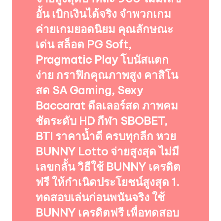
อั้น เบิกเงินได้จริง จำพวกเกม
ค่ายเกมยอดนิยม คุณลักษณะ
เด่น สล็อต PG Soft,
Pragmatic Play โบนัสแตก
ง่าย กราฟิกคุณภาพสูง คาสิโน
สด SA Gaming, Sexy
Baccarat ดีลเลอร์สด ภาพคม
ชัดระดับ HD กีฬา SBOBET,
BTI ราคาน้ำดี ครบทุกลีก หวย
BUNNY Lotto จ่ายสูงสุด ไม่มี
เลขกลั้น วิธีใช้ BUNNY เครดิต
ฟรี ให้กำเนิดประโยชน์สูงสุด 1.
ทดสอบเล่นก่อนพนันจริง ใช้
BUNNY เครดิตฟรี เพื่อทดสอบ