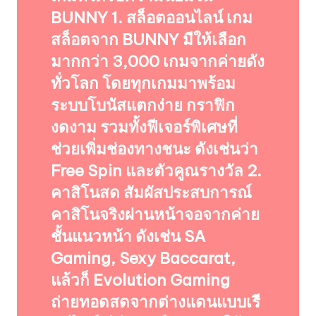
BUNNY 1. สล็อตออนไลน์ เกม
สล็อตจาก BUNNY มีให้เลือก
มากกว่า 3,000 เกมจากค่ายดัง
ทั่วโลก โดยทุกเกมมาพร้อม
ระบบโบนัสแตกง่าย กราฟิก
งดงาม รวมทั้งฟีเจอร์พิเศษที่
ช่วยเพิ่มช่องทางชนะ ดังเช่นว่า
Free Spin และตัวคูณรางวัล 2.
คาสิโนสด สัมผัสประสบการณ์
คาสิโนจริงผ่านหน้าจอจากค่าย
ชั้นแนวหน้า ดังเช่น SA
Gaming, Sexy Baccarat,
แล้วก็ Evolution Gaming
ถ่ายทอดสดจากต่างแดนแบบเรี