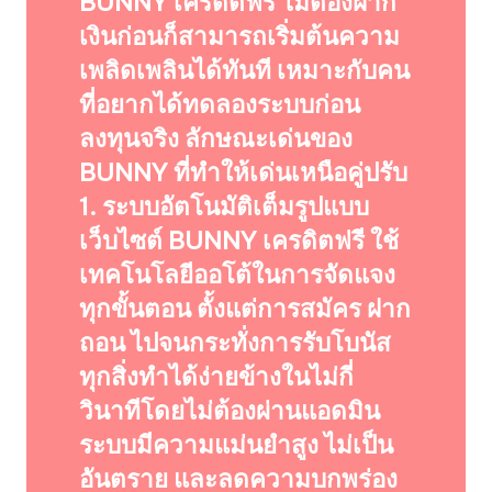
BUNNY เครดิตฟรี ไม่ต้องฝาก
เงินก่อนก็สามารถเริ่มต้นความ
เพลิดเพลินได้ทันที เหมาะกับคน
ที่อยากได้ทดลองระบบก่อน
ลงทุนจริง ลักษณะเด่นของ
BUNNY ที่ทำให้เด่นเหนือคู่ปรับ
1. ระบบอัตโนมัติเต็มรูปแบบ
เว็บไซต์
BUNNY เครดิตฟรี
ใช้
เทคโนโลยีออโต้ในการจัดแจง
ทุกขั้นตอน ตั้งแต่การสมัคร ฝาก
ถอน ไปจนกระทั่งการรับโบนัส
ทุกสิ่งทำได้ง่ายข้างในไม่กี่
วินาทีโดยไม่ต้องผ่านแอดมิน
ระบบมีความแม่นยำสูง ไม่เป็น
อันตราย และลดความบกพร่อง