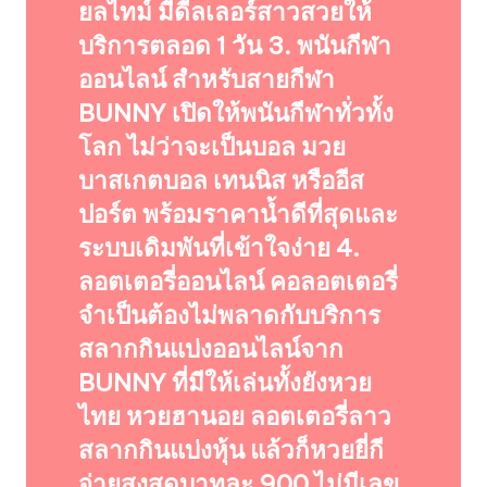
ยลไทม์ มีดีลเลอร์สาวสวยให้
บริการตลอด 1 วัน 3. พนันกีฬา
ออนไลน์ สำหรับสายกีฬา
BUNNY เปิดให้พนันกีฬาทั่วทั้ง
โลก ไม่ว่าจะเป็นบอล มวย
บาสเกตบอล เทนนิส หรืออีส
ปอร์ต พร้อมราคาน้ำดีที่สุดและ
ระบบเดิมพันที่เข้าใจง่าย 4.
ลอตเตอรี่ออนไลน์ คอลอตเตอรี่
จำเป็นต้องไม่พลาดกับบริการ
สลากกินแบ่งออนไลน์จาก
BUNNY ที่มีให้เล่นทั้งยังหวย
ไทย หวยฮานอย ลอตเตอรี่ลาว
สลากกินแบ่งหุ้น แล้วก็หวยยี่กี
จ่ายสูงสุดบาทละ 900 ไม่มีเลข