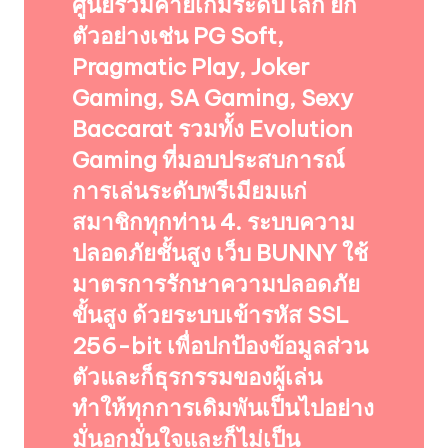
ศูนย์รวมค่ายเกมระดับโลก ยก
ตัวอย่างเช่น PG Soft,
Pragmatic Play, Joker
Gaming, SA Gaming, Sexy
Baccarat รวมทั้ง Evolution
Gaming ที่มอบประสบการณ์
การเล่นระดับพรีเมียมแก่
สมาชิกทุกท่าน 4. ระบบความ
ปลอดภัยชั้นสูง เว็บ BUNNY ใช้
มาตรการรักษาความปลอดภัย
ขั้นสูง ด้วยระบบเข้ารหัส SSL
256-bit เพื่อปกป้องข้อมูลส่วน
ตัวและก็ธุรกรรมของผู้เล่น
ทำให้ทุกการเดิมพันเป็นไปอย่าง
มั่นอกมั่นใจและก็ไม่เป็น