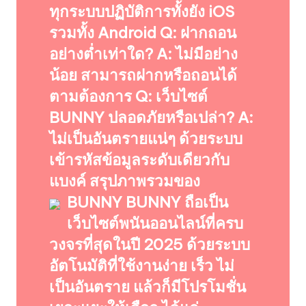
ทุกระบบปฏิบัติการทั้งยัง iOS
รวมทั้ง Android Q: ฝากถอน
อย่างต่ำเท่าใด? A: ไม่มีอย่าง
น้อย สามารถฝากหรือถอนได้
ตามต้องการ Q: เว็บไซต์
BUNNY ปลอดภัยหรือเปล่า? A:
ไม่เป็นอันตรายแน่ๆ ด้วยระบบ
เข้ารหัสข้อมูลระดับเดียวกับ
แบงค์ สรุปภาพรวมของ
BUNNY
BUNNY ถือเป็น
เว็บไซต์พนันออนไลน์ที่ครบ
วงจรที่สุดในปี 2025 ด้วยระบบ
อัตโนมัติที่ใช้งานง่าย เร็ว ไม่
เป็นอันตราย แล้วก็มีโปรโมชั่น