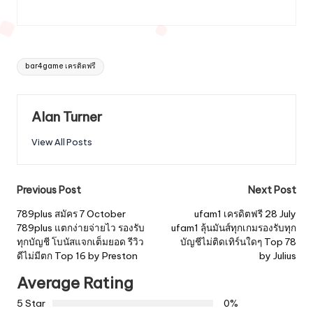
Tags:
bar4game เครดิตฟรี
Alan Turner
View All Posts
Post
Previous Post
Next Post
navigation
789plus สมัคร 7 October
ufam1 เครดิตฟรี 28 July
789plus แตกง่ายจ่ายไว รองรับ
ufam1 ลุ้นมันส์ทุกเกมรองรับทุก
ทุกบัญชี โบนัสแจกเต็มยอด รีวิว
บัญชีไม่ติดเทิร์นใดๆ Top 78
ดีไม่มีตก Top 16 by Preston
by Julius
Average Rating
5 Star
0%