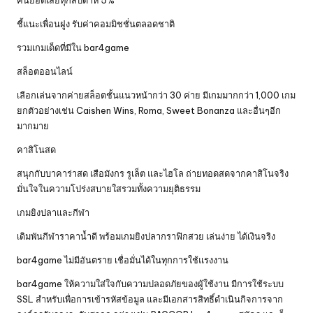
คืนยอดเสียทุกสัปดาห์ 5%
ชี้แนะเพื่อนฝูง รับค่าคอมมิชชั่นตลอดชาติ
รวมเกมเด็ดที่มีใน bar4game
สล็อตออนไลน์
เลือกเล่นจากค่ายสล็อตชั้นแนวหน้ากว่า 30 ค่าย มีเกมมากกว่า 1,000 เกม
ยกตัวอย่างเช่น Caishen Wins, Roma, Sweet Bonanza และอื่นๆอีก
มากมาย
คาสิโนสด
สนุกกับบาคาร่าสด เสือมังกร รูเล็ต และไฮโล ถ่ายทอดสดจากคาสิโนจริง
มั่นใจในความโปร่งสบายใสรวมทั้งความยุติธรรม
เกมยิงปลาและกีฬา
เดิมพันกีฬาราคาน้ำดี พร้อมเกมยิงปลากราฟิกสวย เล่นง่าย ได้เงินจริง
bar4game ไม่มีอันตราย เชื่อมั่นได้ในทุกการใช้แรงงาน
bar4game ให้ความใส่ใจกับความปลอดภัยของผู้ใช้งาน มีการใช้ระบบ
SSL สำหรับเพื่อการเข้ารหัสข้อมูล และมีเอกสารสิทธิ์ดำเนินกิจการจาก