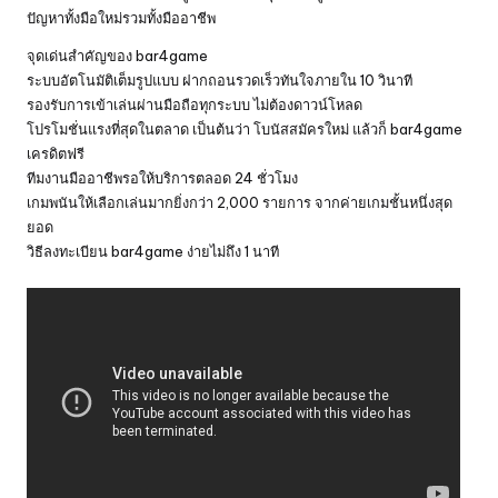
ปัญหาทั้งมือใหม่รวมทั้งมืออาชีพ
จุดเด่นสำคัญของ bar4game
ระบบอัตโนมัติเต็มรูปแบบ ฝากถอนรวดเร็วทันใจภายใน 10 วินาที
รองรับการเข้าเล่นผ่านมือถือทุกระบบ ไม่ต้องดาวน์โหลด
โปรโมชั่นแรงที่สุดในตลาด เป็นต้นว่า โบนัสสมัครใหม่ แล้วก็
bar4game
เครดิตฟรี
ทีมงานมืออาชีพรอให้บริการตลอด 24 ชั่วโมง
เกมพนันให้เลือกเล่นมากยิ่งกว่า 2,000 รายการ จากค่ายเกมชั้นหนึ่งสุด
ยอด
วิธีลงทะเบียน bar4game ง่ายไม่ถึง 1 นาที