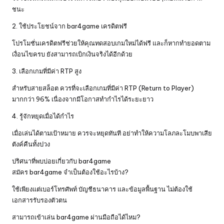
ชนะ
2. ใช้ประโยชน์จาก bar4game เครดิตฟรี
โปรโมชั่นเครดิตฟรีช่วยให้คุณทดสอบเกมใหม่ได้ฟรี และก็หากทำยอดตาม
เงื่อนไขครบ ยังสามารถเบิกเงินจริงได้อีกด้วย
3. เลือกเกมที่มีค่า RTP สูง
สำหรับสายสล็อต ควรที่จะเลือกเกมที่มีค่า RTP (Return to Player)
มากกว่า 96% เนื่องจากมีโอกาสทำกำไรได้ระยะยาว
4. รู้จักหยุดเมื่อได้กำไร
เมื่อเล่นได้ตามเป้าหมาย ควรจะหยุดทันที อย่าทำให้ความโลภละโมบพาเสีย
ตังค์คืนทั้งปวง
ปริศนาที่พบบ่อยเกี่ยวกับ bar4game
สมัคร bar4game จำเป็นต้องใช้อะไรบ้าง?
ใช้เพียงแต่เบอร์โทรศัพท์ บัญชีธนาคาร และข้อมูลพื้นฐาน ไม่ต้องใช้
เอกสารรับรองตัวตน
สามารถเข้าเล่น bar4game ผ่านมือถือได้ไหม?