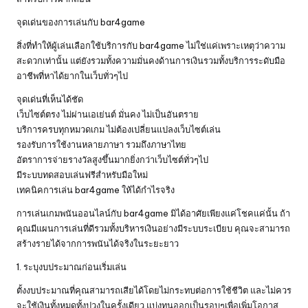
จุดเด่นของการเล่นกับ bar4game
สิ่งที่ทำให้ผู้เล่นเลือกใช้บริการกับ bar4game ไม่ใช่แค่เพราะเหตุว่าความ
สะดวกเท่านั้น แต่ยังรวมทั้งความมั่นคงด้านการเงินรวมทั้งบริการระดับมือ
อาชีพที่หาได้ยากในเว็บทั่วๆไป
จุดเด่นที่เห็นได้ชัด
เว็บไซต์ตรง ไม่ผ่านเอเย่นต์ มั่นคง ไม่เป็นอันตราย
บริการครบทุกหมวดเกม ไม่ต้องเปลี่ยนแปลงเว็บไซต์เล่น
รองรับการใช้งานหลายภาษา รวมถึงภาษาไทย
อัตราการจ่ายรางวัลสูงขึ้นมากยิ่งกว่าเว็บไซต์ทั่วๆไป
มีระบบทดสอบเล่นฟรีสำหรับมือใหม่
เทคนิคการเล่น bar4game ให้ได้กำไรจริง
การเล่นเกมพนันออนไลน์กับ bar4game มิได้อาศัยเพียงแค่โชคแค่นั้น ถ้า
คุณมีแผนการเล่นที่ดีรวมทั้งบริหารเงินอย่างมีระบบระเบียบ คุณจะสามารถ
สร้างรายได้จากการพนันได้จริงในระยะยาว
1. ระบุงบประมาณก่อนเริ่มเล่น
ตั้งงบประมาณที่คุณสามารถเสียได้โดยไม่กระทบต่อการใช้ชีวิต และไม่ควร
จะใช้เงินทั้งหมดทั้งปวงในครั้งเดียว แบ่งทุนออกเป็นรอบๆเพื่อเพิ่มโอกาส