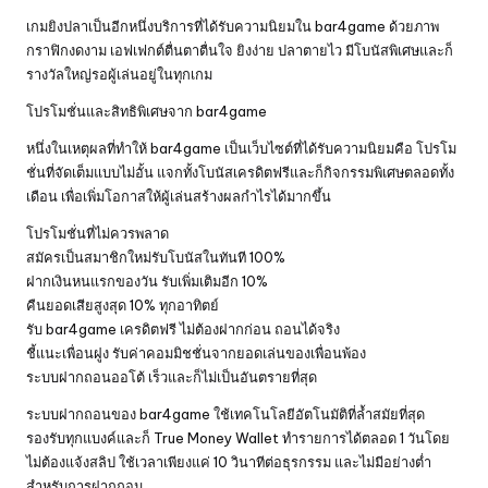
เกมยิงปลาเป็นอีกหนึ่งบริการที่ได้รับความนิยมใน bar4game ด้วยภาพ
กราฟิกงดงาม เอฟเฟกต์ตื่นตาตื่นใจ ยิงง่าย ปลาตายไว มีโบนัสพิเศษและก็
รางวัลใหญ่รอผู้เล่นอยู่ในทุกเกม
โปรโมชั่นและสิทธิพิเศษจาก bar4game
หนึ่งในเหตุผลที่ทำให้ bar4game เป็นเว็บไซต์ที่ได้รับความนิยมคือ โปรโม
ชั่นที่จัดเต็มแบบไม่อั้น แจกทั้งโบนัสเครดิตฟรีและก็กิจกรรมพิเศษตลอดทั้ง
เดือน เพื่อเพิ่มโอกาสให้ผู้เล่นสร้างผลกำไรได้มากขึ้น
โปรโมชั่นที่ไม่ควรพลาด
สมัครเป็นสมาชิกใหม่รับโบนัสในทันที 100%
ฝากเงินหนแรกของวัน รับเพิ่มเติมอีก 10%
คืนยอดเสียสูงสุด 10% ทุกอาทิตย์
รับ bar4game เครดิตฟรี ไม่ต้องฝากก่อน ถอนได้จริง
ชี้แนะเพื่อนฝูง รับค่าคอมมิชชั่นจากยอดเล่นของเพื่อนพ้อง
ระบบฝากถอนออโต้ เร็วและก็ไม่เป็นอันตรายที่สุด
ระบบฝากถอนของ bar4game ใช้เทคโนโลยีอัตโนมัติที่ล้ำสมัยที่สุด
รองรับทุกแบงค์และก็ True Money Wallet ทำรายการได้ตลอด 1 วันโดย
ไม่ต้องแจ้งสลิป ใช้เวลาเพียงแค่ 10 วินาทีต่อธุรกรรม และไม่มีอย่างต่ำ
สำหรับการฝากถอน