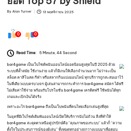
ยอด Top 57 by Shiela
By
Alan Turner
13 พฤศจิกายน 2025
Posted
by
0
0
Read Time:
5 Minute, 44 Second
bar4game เป็นเว็บไซต์พนันออนไลน์ยอดนิยมสูงสุดในปี 2025 ด้วย
ระบบที่ล้ำสมัย ใช้งานง่าย แล้วก็มีเกมให้เลือกจำนวนมาก ไม่ว่าจะเป็น
สล็อต คาสิโนสด กีฬา หรือสลากกินแบ่งออนไลน์ ทุกบริการถูกสะสมเอาไว้
ในที่เดียวแบบครบวงจร ผู้เล่นสามารถกระทำการ bar4game สมัคร ได้ฟรี
ไม่เสียค่าใช้จ่าย พร้อมรับโปรโมชั่น bar4game เครดิตฟรี ใช้พนันได้ทุก
เกมและเบิกเงินได้จริง
เพราะอะไร bar4game ถึงเป็นเว็บพนันที่คนไทยเลือกเล่นสูงที่สุด
ในยุคที่มีเว็บไซต์เดิมพันออนไลน์เปิดให้บริการนับไม่ถ้วน สิ่งที่ทำให้
bar4game สะดุดตาเหนือคู่ปรปักษ์คือ “คุณภาพของระบบ” แล้วก็ “ความ
ตั้งใจในประสบการณ์ของผู้เล่น” ทั้งหมดทุกอย่างถูกวางแบบมาเพื่อตอบ