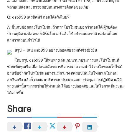
A: เลือกลิงก์จากหน้าแหล่งทางการ พิจารณา HTTPS, อ่านรีวิวจากผู้ใช้
หลายแหล่ง และตรวจสอบหนทางการติดต่อของเว็บ
Q: asb999 เครดิตฟรี ถอนได้จริงไหม?
A: ขึ้นกับข้อตกลงโปรโมชั่น ถ้าหากโปรโมชั่นบอกว่าถอนได้ ผู้รับต้อง
ประพฤติตามข้อตกลงเทิร์นโอเวอร์แล้วก็ข้อกำหนดครบถ้วนก่อนก็เลย
สามารถถอนกำไรได้
สรุป — เล่น asb999 อย่างปลอดภัยรวมทั้งจีรังยั่งยืน
โดยสรุป asb999 ให้หนทางเล่นเกมนานาประการและโปรโมชั่นที่
ช่วยเพิ่มทุนเริ่ม เมื่อก่อนสมัครควรพิจารณาความน่าไว้วางใจของเว็บไซต์
อ่านข้อจำกัดโปรโมชั่นอย่างระมัดระวัง ทดสอบเล่นในโหมดเดโมก่อน
ลงเงินจริง แล้วก็วางแผนบริหารงบประมาณอย่างรัดกุม การปฏิบัติตามวิถี
ทางเหล่านี้สามารถช่วยให้ท่านเล่นได้อย่างปลอดภัยและได้โอกาสยืนระยะ
ได้มากขึ้น
Share