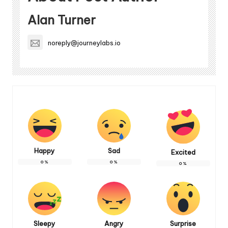
Alan Turner
noreply@journeylabs.io
Happy
Sad
Excited
0
%
0
%
0
%
Sleepy
Angry
Surprise