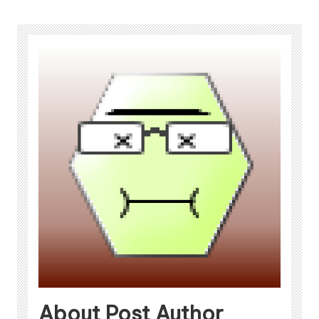
About Post Author