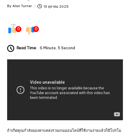
By
Alan Turner
15 ตุลาคม 2025
Posted
by
0
0
Read Time:
6 Minute, 5 Second
ถ้าเกิดคุณกำลังมองหาแหล่งรวมเกมออนไลน์ที่ใช้งานง่ายแล้วก็มีโปรโม