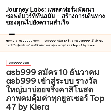
Journey Labs: แพลตฟอร์มพัฒนา
ซอฟต์แวร์ที่ทันสมัย - สร้างการเดินทาง
ของคุณไปยังความสำเร็จ
Home
asb9999.com
asb999 สมัคร 10 ธันวาคม asb999 เข้าสู่ระบบ
รางวัลใหญ่มาบ่อยจริงคาสิโนสดภาพคมคุ้มค่าทุกยูสเซอร์ Top 47 by Kiera
Posted
asb9999.com
in
asb999 สมัคร 10 ธันวาคม
asb999 เข้าสู่ระบบ รางวัล
ใหญ่มาบ่อยจริงคาสิโนสด
ภาพคมคุ้มค่าทุกยูสเซอร์ Top
47 by Kiera