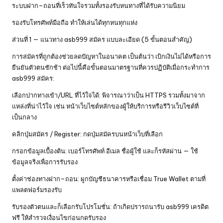
ระบบฝาก–ถอนที่เร็วทันใจรวมทั้งรองรับหนทางที่ได้รับความนิยม
รองรับโทรศัพท์มือถือ ทำให้เล่นได้ทุกหนทุกแห่ง
ส่วนที่ 1 — แนวทาง asb999 สมัคร แบบละเอียด (5 ขั้นตอนสำคัญ)
การสมัครที่ถูกต้องช่วยลดปัญหาในอนาคต เป็นต้นว่า เบิกเงินไม่ได้หรือการ
ยืนยันตัวตนชักช้า ต่อไปนี้คือขั้นตอนมาตรฐานที่ควรปฏิบัติเมื่อกระทำการ
asb999 สมัคร:
เลือกปากทางเข้า/URL ที่ไว้ใจได้: พิจารณาว่าเป็น HTTPS รวมทั้งมาจาก
แหล่งที่น่าไว้ใจ เช่น หน้าเว็บไซต์หลักของผู้ให้บริการหรือรีวิวเว็บไซต์ที่
เป็นกลาง
คลิกปุ่มสมัคร / Register: กดปุ่มสมัครบนหน้าเว็บที่เลือก
กรอกข้อมูลเบื้องต้น: เบอร์โทรศัพท์ อีเมล ชื่อผู้ใช้ และก็รหัสผ่าน — ใช้
ข้อมูลจริงเพื่อการรับรอง
ตั้งค่าช่องทางฝาก–ถอน: ผูกบัญชีธนาคารหรือเชื่อม True Wallet ตามที่
แพลตฟอร์มรองรับ
รับรองตัวตนและก็เลือกรับโปรโมชั่น: ถ้าเกิดปรารถนารับ asb999 เครดิต
ฟรี ให้สำรวจเงื่อนไขก่อนกดรับรอง