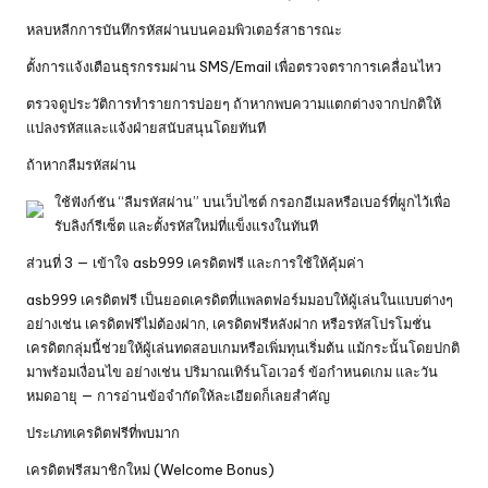
หลบหลีกการบันทึกรหัสผ่านบนคอมพิวเตอร์สาธารณะ
ตั้งการแจ้งเตือนธุรกรรมผ่าน SMS/Email เพื่อตรวจตราการเคลื่อนไหว
ตรวจดูประวัติการทำรายการบ่อยๆ ถ้าหากพบความแตกต่างจากปกติให้
แปลงรหัสและแจ้งฝ่ายสนับสนุนโดยทันที
ถ้าหากลืมรหัสผ่าน
ใช้ฟังก์ชัน “ลืมรหัสผ่าน” บนเว็บไซต์ กรอกอีเมลหรือเบอร์ที่ผูกไว้เพื่อ
รับลิงก์รีเซ็ต และตั้งรหัสใหม่ที่แข็งแรงในทันที
ส่วนที่ 3 — เข้าใจ asb999 เครดิตฟรี และการใช้ให้คุ้มค่า
asb999 เครดิตฟรี เป็นยอดเครดิตที่แพลตฟอร์มมอบให้ผู้เล่นในแบบต่างๆ
อย่างเช่น เครดิตฟรีไม่ต้องฝาก, เครดิตฟรีหลังฝาก หรือรหัสโปรโมชั่น
เครดิตกลุ่มนี้ช่วยให้ผู้เล่นทดสอบเกมหรือเพิ่มทุนเริ่มต้น แม้กระนั้นโดยปกติ
มาพร้อมเงื่อนไข อย่างเช่น ปริมาณเทิร์นโอเวอร์ ข้อกำหนดเกม และวัน
หมดอายุ — การอ่านข้อจำกัดให้ละเอียดก็เลยสำคัญ
ประเภทเครดิตฟรีที่พบมาก
เครดิตฟรีสมาชิกใหม่ (Welcome Bonus)