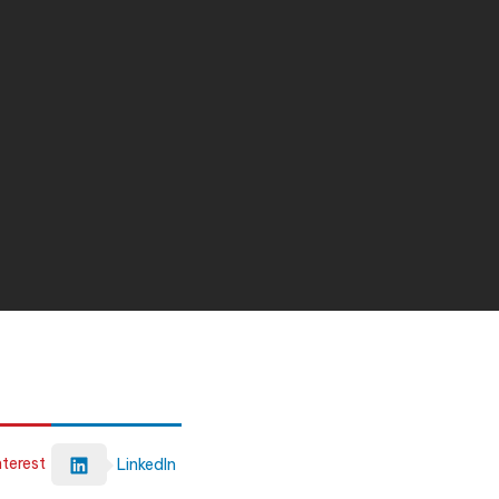
nterest
LinkedIn