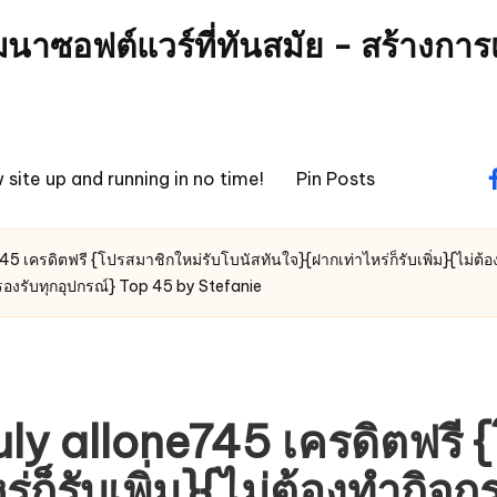
นาซอฟต์แวร์ที่ทันสมัย - สร้างกา
 site up and running in no time!
Pin Posts
f
45 เครดิตฟรี {โปรสมาชิกใหม่รับโบนัสทันใจ}{ฝากเท่าไหร่ก็รับเพิ่ม}{ไม่ต
}{รองรับทุกอุปกรณ์} Top 45 by Stefanie
ly allone745 เครดิตฟรี 
ร่ก็รับเพิ่ม}{ไม่ต้องทำกิ