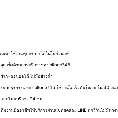
รถเข้าใช้งานทุกบริการได้ในไม่กี่วินาที
จุดแข็งด้านการบริการของ allone745
ฝาก-ถอนออโต้ ไม่มีอย่างต่ำ
ระบบธุรกรรมของ allone745 ใช้งานได้เร็วทันใจภายใน 30 วินาที 
แอดไม่นบริการ 24 ชม.
ทีมงานมืออาชีพให้บริการผ่านแชทสดและ LINE ทุกวี่วันไม่มีทาง