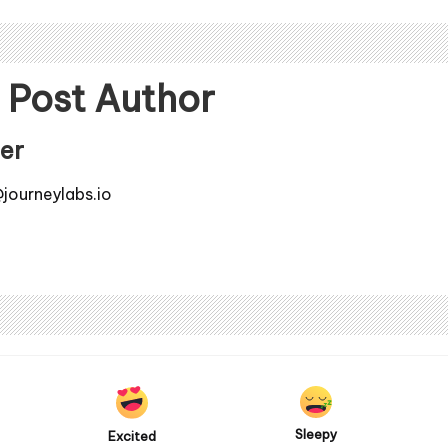
 Post Author
er
journeylabs.io
Sleepy
Excited