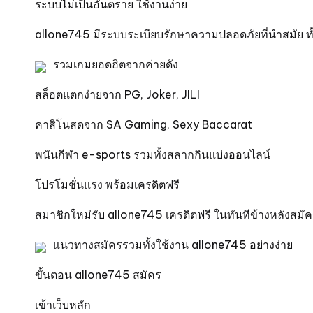
ระบบไม่เป็นอันตราย ใช้งานง่าย
allone745 มีระบบระเบียบรักษาความปลอดภัยที่นำสมัย ทั้งย
รวมเกมยอดฮิตจากค่ายดัง
สล็อตแตกง่ายจาก PG, Joker, JILI
คาสิโนสดจาก SA Gaming, Sexy Baccarat
พนันกีฬา e-sports รวมทั้งสลากกินแบ่งออนไลน์
โปรโมชั่นแรง พร้อมเครดิตฟรี
สมาชิกใหม่รับ
allone745
เครดิตฟรี ในทันทีข้างหลังสม
แนวทางสมัครรวมทั้งใช้งาน allone745 อย่างง่าย
ขั้นตอน allone745 สมัคร
เข้าเว็บหลัก