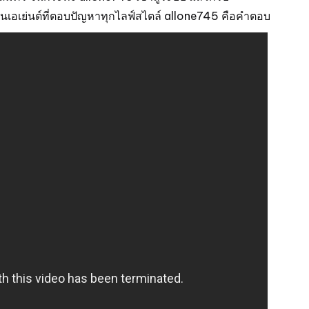
่านเอเย่นต์ที่ตอบปัญหาทุกไลฟ์สไตล์ allone745 คือคำตอบ