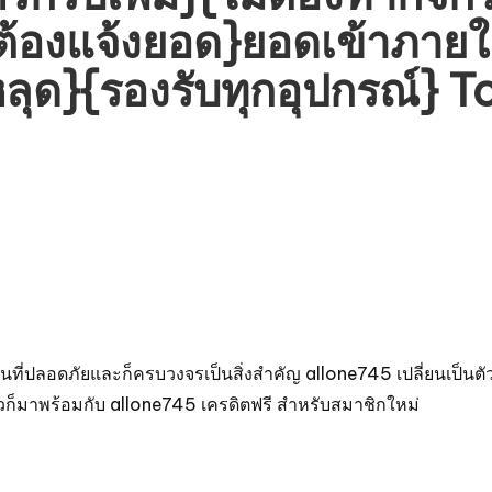
ต้องแจ้งยอด}ยอดเข้าภายใน 
่หลุด}{รองรับทุกอุปกรณ์}
นที่ปลอดภัยและก็ครบวงจรเป็นสิ่งสำคัญ allone745 เปลี่ยนเป็นตัว
ล้วก็มาพร้อมกับ allone745 เครดิตฟรี สำหรับสมาชิกใหม่