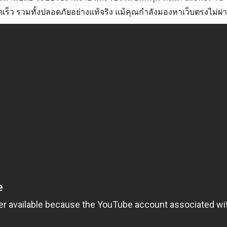
ดเร็ว รวมทั้งปลอดภัยอย่างแท้จริง แม้คุณกำลังมองหาเว็บตรงไม่ผ