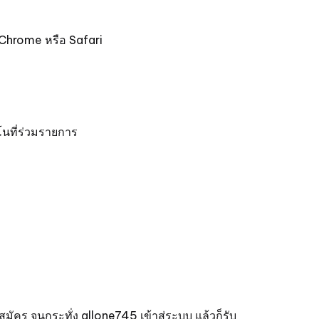
น Chrome หรือ Safari
โนที่ร่วมรายการ
มัคร จนกระทั่ง allone745 เข้าสู่ระบบ แล้วก็รับ