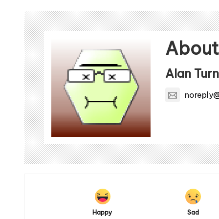
About
Alan Turn
noreply@
Happy
Sad