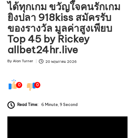
ได้ทุกเกม ขวัญใจคนรักเกม
ยิงปลา 918kiss สมัครรับ
ของรางวัล มูลค่าสูงเพียบ
Top 45 by Rickey
allbet24hr.live
By
Alan Turner
20 พฤษภาคม 2026
Posted
by
0
0
Read Time:
6 Minute, 9 Second