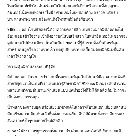
ไหนที่คนแห่เข้าไปเล่นพร้อมกันไม่น้อยเลยทีเดียวหรือตอนที่สัญญาณ
อินเทอร์เน็ตของพวกเราไม่นิ่ง ค่ายเกมใหม่ๆชอบค้าง คราวช หรือรับ
ประทานทรัพยากรเครื่องจนถึงโทรศัพท์มือถือร้อนฉ่า
918kiss
ตอบโจทย์ที่ตรงนี้ด้วยความคลาสสิก เกมส่วนมากมีข้อตกลงไม่
อ้อมค้อม เข้าใจง่าย เข้าถึงอารมณ์แบบเริ่มแรก ใบหน้าอินเทอร์เฟซอาจจะ
ดูย้อนยุคไปบ้าง แม้กระนั้นมันเป็น Layout ที่รู้จักรวมทั้งเป็นมิตรที่สุด
สำหรับคนถูกใจความรวดเร็ว กดปุบปับ ทราบผลปั๊บ ไม่ต้องมีอนิเมชั่นคั่น
เวลาให้รำคาญใจ
‘ความคุ้นมือ’ และระบบที่รู้จัก
มีคำบอกเล่าในวงการว่า “เกมที่เหมาะสมที่สุด ไม่ใช่เกมที่มีภาพกราฟฟิคที่
สวยที่สุด แต่เป็นเกมที่เราเล่นแล้วรู้สึกเข้ามือ” 918kiss มีเกมระดับตำนาน
หลายเกมที่ค่ายอื่นมานะทำเลียนแบบ แต่ทำยังไงก็ไม่ได้ฟีลลิ่งเดิม ไม่ว่าจะ
เป็นจังหวะการหมุน
น้ำหนักของการหยุด หรือเสียงเอฟเฟกต์ในเวลาที่โบนัสแตก เสียงเหล่านั้น
มันสร้างความตื่นเต้นแล้วก็หลั่งสารอะดรีนาลีนได้ดีมากยิ่งกว่าเสียงเพลง
สังเคราะห์ล้ำๆของค่ายใหม่เสียอีก
allbet24hr มาตรฐานรวมทั้งความเก๋า ค่ายเกมออนไลน์ที่เรียบง่ายแม้