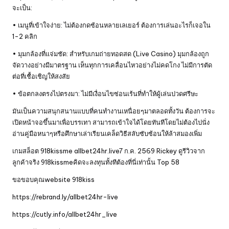
จะเป็น:
• เมนูที่เข้าใจง่าย: ไม่ต้องกดซ้อนหลายเลเยอร์ ต้องการเล่นอะไรก็เจอใน
1-2 คลิก
• มุมกล้องที่แจ่มชัด: สำหรับเกมถ่ายทอดสด (Live Casino) มุมกล้องถูก
จัดวางอย่างมีมาตรฐาน เห็นทุกการเคลื่อนไหวอย่างไม่คดโกง ไม่มีการตัด
ต่อที่เชื้อเชิญให้สงสัย
• ข้อตกลงตรงไปตรงมา: ไม่มีเงื่อนไขซ่อนเร้นที่ทำให้ผู้เล่นปวดศรีษะ
มันเป็นความสนุกสนานแบบที่คนทำงานเหนื่อยๆมาตลอดทั้งวัน ต้องการจะ
เปิดหน้าจอขึ้นมาเพื่อบรรเทา สามารถเข้าใจได้โดยทันทีโดยไม่ต้องไปนั่ง
อ่านคู่มือหนาๆหรือศึกษาเล่าเรียนเคล็ดวิธีสลับซับซ้อนให้ล้าสมองเพิ่ม
เกมสล็อต 918kissme allbet24hr.live7 ก.ค. 2569 Rickey ดูรีวิวจาก
ลูกค้าจริง 918kissmeคิดจะลงทุนทั้งทีต้องที่นี่เท่านั้น Top 58
ขอขอบคุณwebsite
918kiss
https://rebrand.ly/allbet24hr-live
https://cutly.info/allbet24hr_live