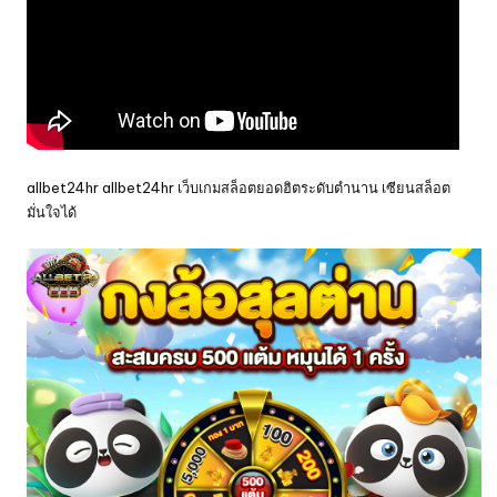
allbet24hr
allbet24hr เว็บเกมสล็อตยอดฮิตระดับตำนาน เซียนสล็อต
มั่นใจได้