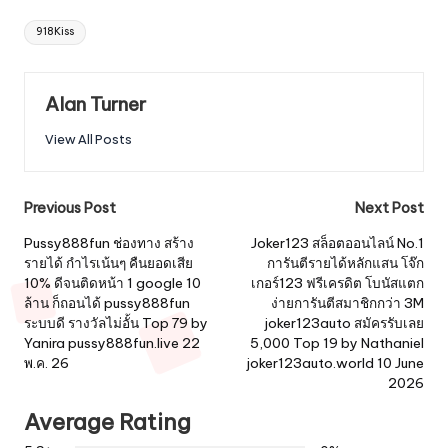
Tags:
918Kiss
Alan Turner
View All Posts
Post
Previous Post
Next Post
navigation
Pussy888fun ช่องทาง สร้าง
Joker123 สล็อตออนไลน์ No.1
รายได้ กำไรเน้นๆ คืนยอดเสีย
การันตีรายได้หลักแสน โจ๊ก
10% ดีจนติดหน้า 1 google 10
เกอร์123 ฟรีเครดิต โบนัสแตก
ล้าน ก็ถอนได้ pussy888fun
ง่ายการันตีสมาชิกกว่า 3M
ระบบดี รางวัลไม่อั้น Top 79 by
joker123auto สมัครรับเลย
Yanira pussy888fun.live 22
5,000 Top 19 by Nathaniel
พ.ค. 26
joker123auto.world 10 June
2026
Average Rating