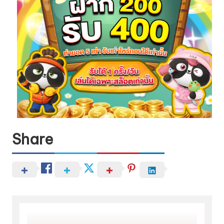
Share