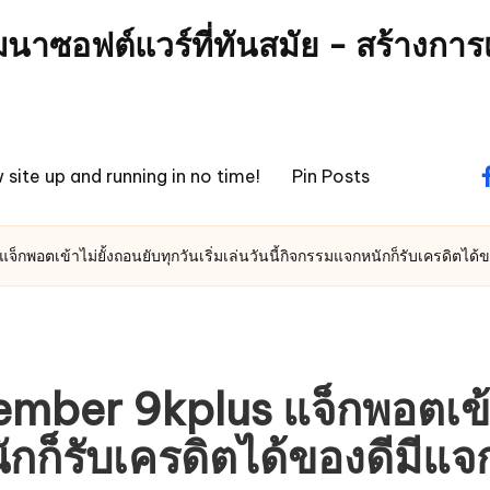
นาซอฟต์แวร์ที่ทันสมัย - สร้างกา
 site up and running in no time!
Pin Posts
f
็กพอตเข้าไม่ยั้งถอนยับทุกวันเริ่มเล่นวันนี้กิจกรรมแจกหนักก็รับเครดิตได
mber 9kplus แจ็กพอตเข้าไม
นักก็รับเครดิตได้ของดีมีแ