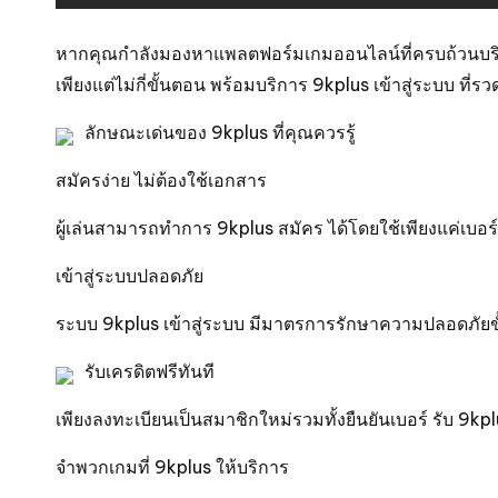
หากคุณกำลังมองหาแพลตฟอร์มเกมออนไลน์ที่ครบถ้วนบริบู
เพียงแต่ไม่กี่ขั้นตอน พร้อมบริการ
9kplus เข้าสู่ระบบ
ที่รว
ลักษณะเด่นของ 9kplus ที่คุณควรรู้
สมัครง่าย ไม่ต้องใช้เอกสาร
ผู้เล่นสามารถทำการ 9kplus สมัคร ได้โดยใช้เพียงแค่เบอ
เข้าสู่ระบบปลอดภัย
ระบบ 9kplus เข้าสู่ระบบ มีมาตรการรักษาความปลอดภัยขั้
รับเครดิตฟรีทันที
เพียงลงทะเบียนเป็นสมาชิกใหม่รวมทั้งยืนยันเบอร์ รับ 9k
จำพวกเกมที่ 9kplus ให้บริการ