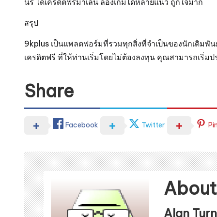
นรี ได้เครดิตฟรีมาเล่น ลองเกมได้หลายแนว ถูกใจมาก
สรุป
9kplus เป็นแพลตฟอร์มที่รวมทุกสิ่งที่จำเป็นของนักเดิมพัน
เครดิตฟรี ที่ให้ท่านเริ่มโดยไม่ต้องลงทุน คุณสามารถเริ่
Share
Facebook
Twitter
Pi
About
Alan Turn