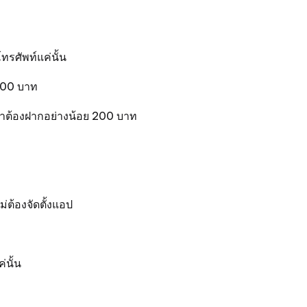
ทรศัพท์แค่นั้น
100 บาท
จำต้องฝากอย่างน้อย 200 บาท
่ต้องจัดตั้งแอป
่นั้น