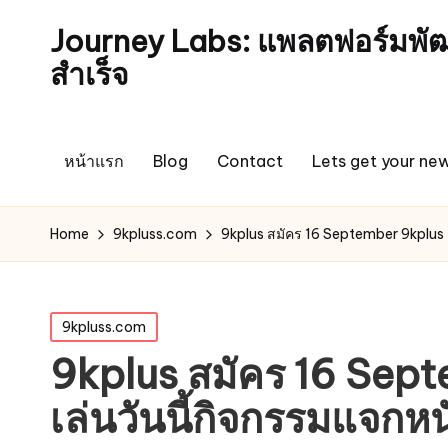
Journey Labs: แพลตฟอร์มพัฒ
สำเร็จ
หน้าแรก
Blog
Contact
Lets get your new
Home
9kpluss.com
9kplus สมัคร 16 September 9kplus แจ
Posted
9kpluss.com
in
9kplus สมัคร 16 Septe
เล่นวันนี้กิจกรรมแจกห