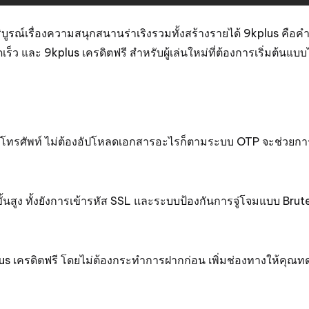
รณ์เรื่องความสนุกสนานร่าเริงรวมทั้งสร้างรายได้
9kplus
คือคำ
ดเร็ว และ 9kplus เครดิตฟรี สำหรับผู้เล่นใหม่ที่ต้องการเริ่มต้นแบบ
ร์โทรศัพท์ ไม่ต้องอัปโหลดเอกสารอะไรก็ตามระบบ OTP จะช่วยการั
นสูง ทั้งยังการเข้ารหัส SSL และระบบป้องกันการจู่โจมแบบ Bru
plus เครดิตฟรี โดยไม่ต้องกระทำการฝากก่อน เพิ่มช่องทางให้คุณ