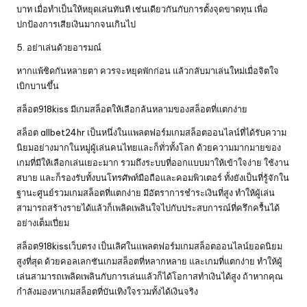
บาท เมื่อทำเป็นให้หยุดเล่นทันที เช่นเดียวกันกับการตั้งจุดขาดทุน เพื่อ
ปกป้องการเสียเงินมากจนเกินไป
5. อย่าเล่นด้วยอารมณ์
หากแพ้ชิดกันหลายตา ควรจะหยุดพักก่อน แล้วกลับมาเล่นใหม่เมื่อจิตใจ
เบิกบานขึ้น
สล็อต918kiss มีเกมสล็อตให้เลือกล้นหลามของสล็อตที่แตกง่าย
สล็อต allbet24hr เป็นหนึ่งในแพลตฟอร์มเกมสล็อตออนไลน์ที่ได้รับความ
นิยมอย่างมากในหมู่ผู้เล่นคนไทยและก็ทั่วทั้งโลก ด้วยความมากมายของ
เกมที่มีให้เลือกเล่นเยอะมาก รวมถึงระบบที่ออกแบบมาให้เข้าใจง่าย ใช้งาน
สบาย และก็รองรับทั้งบนโทรศัพท์มือถือและคอมพิวเตอร์ ทั้งยังเป็นที่รู้จักใน
ฐานะศูนย์รวมเกมสล็อตที่แตกง่าย มีอัตราการชำระเงินที่สูง ทำให้ผู้เล่น
สามารถสร้างรายได้แล้วก็เพลิดเพลินใจไปกับประสบการณ์ที่ครึกครื้นได้
อย่างเต็มเปี่ยม
สล็อต918kissเว็บตรง เป็นเลิศในแพลตฟอร์มเกมสล็อตออนไลน์ยอดนิยม
สูงที่สุด ด้วยคอลเลกชันเกมสล็อตที่หลากหลาย และเกมที่แตกง่าย ทำให้ผู้
เล่นสามารถเพลิดเพลินกับการเล่นแล้วก็ได้โอกาสทำเงินได้สูง ถ้าหากคุณ
กำลังมองหาเกมสล็อตที่บันเทิงใจรวมทั้งได้เงินจริง