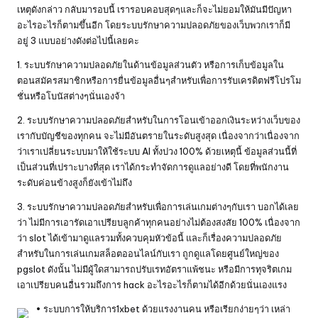
เหตุดังกล่าว กลับมารอบนี้ เรารอบคอบสุดๆและก็จะไม่ยอมให้มันมีปัญหา
อะไรอะไรก็ตามขึ้นอีก โดยระบบรักษาความปลอดภัยของเว็บพวกเราก็มี
อยู่ 3 แบบอย่างดังต่อไปนี้เลยคะ
1. ระบบรักษาความปลอดภัยในด้านข้อมูลส่วนตัว หรือการเก็บข้อมูลใน
ตอนสมัครสมาชิกหรือการยื่นข้อมูลอื่นๆสำหรับเพื่อการรับเครดิตฟรีโปรโม
ชั่นหรือโบนัสต่างๆนั่นเองจ้า
2. ระบบรักษาความปลอดภัยสำหรับในการโอนเข้าออกเงินระหว่างเว็บของ
เรากับบัญชีของทุกคน จะไม่มีอันตรายในระดับสูงสุด เนื่องจากว่าเนื่องจาก
ว่าเราเปลี่ยนระบบมาให้ใช้ระบบ AI ทั้งปวง 100% ด้วยเหตุนี้ ข้อมูลส่วนนี้ที่
เป็นส่วนที่เปราะบางที่สุด เราได้กระทำจัดการดูแลอย่างดี โดยที่พนักงาน
ระดับค่อนข้างสูงก็ยังเข้าไม่ถึง
3. ระบบรักษาความปลอดภัยสำหรับเพื่อการเล่นเกมต่างๆกับเรา บอกได้เลย
ว่า ไม่มีการเอารัดเอาเปรียบลูกค้าทุกคนอย่างไม่ต้องสงสัย 100% เนื่องจาก
ว่า
slot
ได้เข้ามาดูแลรวมทั้งควบคุมหัวข้อนี้ และก็เรื่องความปลอดภัย
สำหรับในการเล่นเกมสล็อตออนไลน์กับเรา ถูกดูแลโดยศูนย์ใหญ่ของ
pgslot ดังนั้น ไม่มีผู้ใดสามารถปรับเรทอัตราแพ้ชนะ หรือมีการทุจริตเกม
เอาเปรียบคนอื่นรวมถึงการ hack อะไรอะไรก็ตามได้อีกด้วยนั่นเองแรง
• ระบบการให้บริการ1xbet ด้วยแรงงานคน หรือเรียกง่ายๆว่า เหล่า