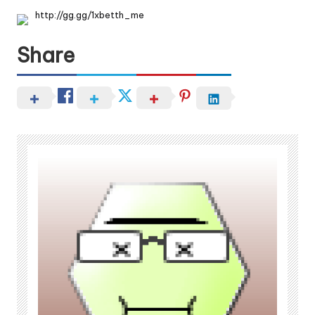
http://gg.gg/1xbetth_me
Share