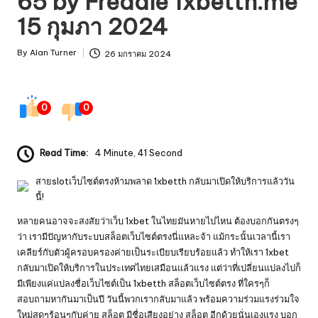
65 by Freddie 1xbetth.me
15 กุมภา 2024
By
Alan Turner
26 มกราคม 2024
Posted
by
0
0
Read Time:
4 Minute, 41 Second
สายslotเว็บไซต์ตรงห้ามพลาด 1xbetth กลับมาเปิดให้บริการแล้ววัน
นี้!
หลายคนอาจจะสงสัยว่าเว็บ 1xbet ในไทยมันหายไปไหน ต้องบอกกันตรงๆ
ว่า เรามีปัญหากับระบบสล็อตเว็บไซต์ตรงนี่แหละจ้า แม้กระนั้นเวลานี้เรา
เคลียร์กับตัวผู้ครอบครองค่ายเป็นระเบียบเรียบร้อยแล้ว ทำให้เรา 1xbet
กลับมาเปิดให้บริการในประเทศไทยเสมือนแล้วแรง แต่ว่าที่เปลี่ยนแปลงไปก็
มีเพียงแค่แปลงชื่อเว็บไซต์เป็น 1xbetth สล็อตเว็บไซต์ตรง ที่ใครๆก็
สอบถามหากันมาเป็นปี วันนี้พวกเรากลับมาแล้ว พร้อมความร่วมแรงร่วมใจ
ใหม่สดๆร้อนๆกับค่าย สล็อต มีชื่อเสียงอย่าง สล็อต อีกด้วยนั่นเองแรง บอก