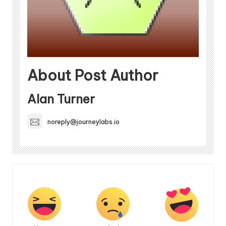
About Post Author
Alan Turner
noreply@journeylabs.io