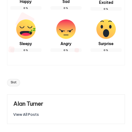
Happy
Sad
Excited
0
%
0
%
0
%
Sleepy
Angry
Surprise
0
%
0
%
0
%
Tags:
Slot
Alan Turner
View All Posts