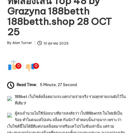
ทดลองเล่น Top 48 by
Grazyna 188betth
188betth.shop 28 OCT
25
By
Alan Turner
10 ตุลาคม 2025
Posted
by
0
0
Read Time:
5 Minute, 27 Second
188bet เว็บไซต์สล็อตมาแรง แตกง่ายจ่ายจริง รวมทุกค่ายเกมดังไว้ใน
ที่เดียว!
ผู้คนจำนวนไม่ใช้น้อยบางทีอาจสงสัยว่า เว็บ188betth ในไทยมีเป็น
ร้อย ทำไมคนแห่ไปเล่น สล็อต กันนัก? คำตอบนั้นง่ายมาก เพราะว่า
เว็บไซต์นี้ไม่ได้มีดีแค่เกมสล็อตมากหรือแค่โปรโมชั่นเท่านั้น แต่รวม
ประสบการณ์การเล่นสล็อตที่ครอบคลุมทั้งความสนุกสนาน ความปลอดภัย