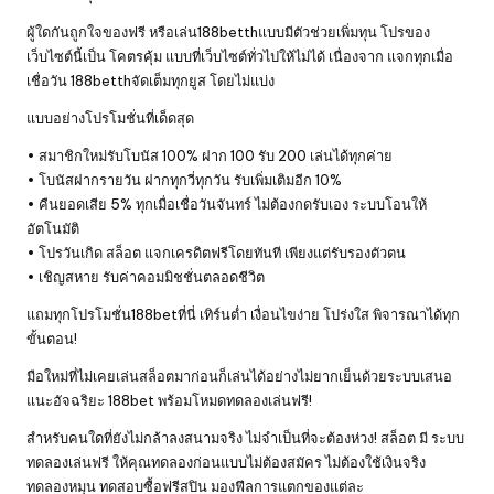
ผู้ใดกันถูกใจของฟรี หรือเล่น188betthแบบมีตัวช่วยเพิ่มทุน โปรของ
เว็บไซต์นี้เป็น โคตรคุ้ม แบบที่เว็บไซต์ทั่วไปให้ไม่ได้ เนื่องจาก แจกทุกเมื่อ
เชื่อวัน 188betthจัดเต็มทุกยูส โดยไม่แบ่ง
แบบอย่างโปรโมชั่นที่เด็ดสุด
• สมาชิกใหม่รับโบนัส 100% ฝาก 100 รับ 200 เล่นได้ทุกค่าย
• โบนัสฝากรายวัน ฝากทุกวี่ทุกวัน รับเพิ่มเติมอีก 10%
• คืนยอดเสีย 5% ทุกเมื่อเชื่อวันจันทร์ ไม่ต้องกดรับเอง ระบบโอนให้
อัตโนมัติ
• โปรวันเกิด สล็อต แจกเครดิตฟรีโดยทันที เพียงแต่รับรองตัวตน
• เชิญสหาย รับค่าคอมมิชชั่นตลอดชีวิต
แถมทุกโปรโมชั่น188betที่นี่ เทิร์นต่ำ เงื่อนไขง่าย โปร่งใส พิจารณาได้ทุก
ขั้นตอน!
มือใหม่ที่ไม่เคยเล่นสล็อตมาก่อนก็เล่นได้อย่างไม่ยากเย็นด้วยระบบเสนอ
แนะอัจฉริยะ 188bet พร้อมโหมดทดลองเล่นฟรี!
สำหรับคนใดที่ยังไม่กล้าลงสนามจริง ไม่จำเป็นที่จะต้องห่วง! สล็อต มี ระบบ
ทดลองเล่นฟรี ให้คุณทดลองก่อนแบบไม่ต้องสมัคร ไม่ต้องใช้เงินจริง
ทดลองหมุน ทดสอบซื้อฟรีสปิน มองฟีลการแตกของแต่ละ