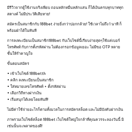
มีรีวิวจากผู้ใช้งานจริงเพียบ ถอนหลักหมื่นหลักแสน ก็ได้เงินครบทุกบาททุก
สตางค์ ไม่มีประวัติเสียหาย!
สมัครเป็นสมาชิกกับ
188bet
ง่ายยิ่งกว่าปอกกล้วย! ใช้เวลาไม่ถึง 1 นาที ก็
พร้อมฝ่าได้ในทันที
การลงทะเบียนเป็นสมาชิก188bet กับเว็บไซต์นี้เรียบง่ายสุดๆใช้แค่เบอร์
โทรศัพท์ กับการตั้งรหัสผ่าน ไม่ต้องกรอกข้อมูลเยอะ ไม่มีขอ OTP หลาย
ชั้นให้รำคาญใจ
ขั้นตอนสมัคร
• เข้าเว็บไซต์ 188betth
• คลิก ลงทะเบียนเป็นสมาชิก
• ใส่หมายเลขโทรศัพท์ + ตั้งรหัสผ่าน
• เลือกวิถีทางฝากเงิน
• เริ่มสนุกได้เลยโดยทันที!
ไม่มีค่าใช้จ่ายอะไรก็ตามทั้งมวลในการสมัครสล็อต และไม่มีบังคับฝากเงิน
ภาพรวมเว็บไซต์สล็อต 188bet เว็บไซต์ใหญ่ใจกล้าที่คุณควรจะลองวันนี้ มิ
เช่นนั้นจะพลาดของดี!