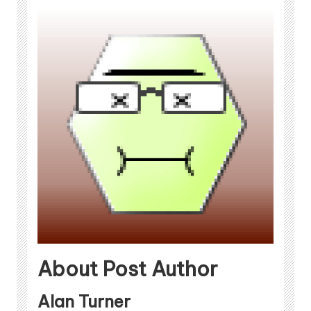
About Post Author
Alan Turner