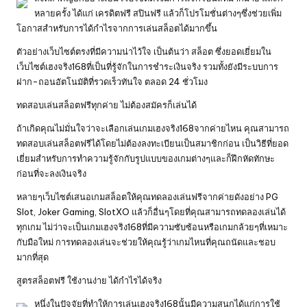
หลายครั้ง ได้แก่ เครดิตฟรี สปินฟรี แล้วก็โปรโมชั่นต่างๆซึ่งช่วยเพิ่ม
โอกาสสำหรับการได้กำไรจากการเล่นสล็อตได้มากขึ้น
ตัวอย่างเว็บไซต์ตรงที่มีความน่าไว้ใจ เป็นต้นว่า สล็อต ซึ่งยอดเยี่ยมใน
เว็บไซต์เฮงจริง168ที่เป็นที่รู้จักในการชำระเงินจริง รวมทั้งยังมีระบบการ
ฝาก-ถอนอัตโนมัติที่รวดเร็วทันใจ ตลอด 24 ชั่วโมง
ทดสอบเล่นสล็อตฟรีทุกค่าย ไม่ต้องสมัครก็เล่นได้
ถ้าเกิดคุณไม่มั่นใจว่าจะเลือกเล่นเกมเฮงจริง168จากค่ายไหน คุณสามารถ
ทดสอบเล่นสล็อตฟรีได้โดยไม่ต้องลงทะเบียนเป็นสมาชิกก่อน เป็นวิธีที่ยอด
เยี่ยมสำหรับการทำความรู้จักกับรูปแบบของเกมต่างๆและก็ฝึกหัดทักษะ
ก่อนที่จะลงเงินจริง
หลายๆเว็บไซต์เสนอเกมสล็อตให้คุณทดลองเล่นฟรีจากค่ายดังอย่าง PG
Slot, Joker Gaming, SlotXO แล้วก็อื่นๆโดยที่คุณสามารถทดลองเล่นได้
ทุกเกม ไม่ว่าจะเป็นเกมเฮงจริง168ที่มีความซับซ้อนหรือเกมกล้วยๆที่เหมาะ
กับมือใหม่ การทดลองเล่นจะช่วยให้คุณรู้ว่าเกมไหนที่คุณถนัดและชอบ
มากที่สุด
สูตรสล็อตฟรี ใช้งานง่าย ได้กำไรได้จริง
หนึ่งในปัจจัยที่ทำให้การเล่นเฮงจริง168นั้นมีความสนุกได้แก่การใช้