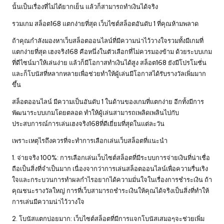
นั้นเป็นเรื่องที่ไม่ได้ยากเย็น แล้วก็สามารถทำเงินได้จริง
รวมเกม สล็อต168 แตกง่ายที่สุด เว็บไซต์สล็อตอันดับ 1 ที่คุณห้ามพลาด
ถ้าคุณกำลังมองหาเว็บสล็อตออนไลน์ที่มีความน่าไว้วางใจรวมทั้งมีเกมที่
แตกง่ายที่สุด เฮงจริง168 คือหนึ่งในตัวเลือกที่ไม่ควรมองข้าม ด้วยระบบเกม
ที่ดีไซน์มาให้เล่นง่าย แล้วก็มีโอกาสทำเงินได้สูง สล็อต168 ยังมีโปรโมชั่น
และก็โบนัสที่หลากหลายเพื่อช่วยทำให้ผู้เล่นมีโอกาสได้รับรางวัลเพิ่มมาก
ขึ้น
สล็อตออนไลน์ มีความเป็นอันดับ 1 ในด้านของเกมที่แตกง่าย อีกทั้งมีการ
พัฒนาระบบเกมโดยตลอด ทำให้ผู้เล่นสามารถเพลิดเพลินไปกับ
ประสบการณ์การเล่นเฮงจริง168ที่ดีเยี่ยมที่สุดในแต่ละวัน
เพราะเหตุไรถึงควรที่จะทำการเลือกเล่นเว็บสล็อตที่แนะนำ
1. จ่ายจริง 100%: การเลือกเล่นเว็บไซต์สล็อตที่มีระบบการจ่ายเงินที่น่าเชื่อ
ถือเป็นสิ่งที่จำเป็นมาก เนื่องจากว่าการเล่นสล็อตออนไลน์เพื่อความรื่นเริง
ใจและกระบวนการทำผลกำไรอยากได้ความมั่นใจในเรื่องการชำระเงิน ถ้า
คุณชนะรางวัลใหญ่ การที่เว็บสามารถชำระเงินให้คุณได้จริงเป็นสิ่งที่ทำให้
การเล่นมีความน่าไว้วางใจ
2. โบนัสแตกบ่อยมาก: เว็บไซต์สล็อตที่มีการแจกโบนัสเสมอๆจะช่วยเพิ่ม