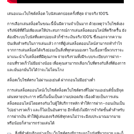
เสนอแนะเว็บไซต์สล็อต โบนัสแตกบ่อยครั้งที่สุด จ่ายจริง 100%
การเลือกเล่น
สล็อต
ในขณะนี้นั้นมีความจำเป็นมาก ด้วยเหตุว่าเว็บไซต์เฮง
จริง168ที่ดีไม่เพียงแค่ให้ประสบการณ์การเล่นสล็อตออนไลน์ที่ครึกครื้น ยัง
ต้องมีระบบโบนัสที่แตกบ่อยแล้วก็ชำระเงินจริง 100% ซึ่งนอกจากความ
บันเทิงสำหรับในการเล่นแล้ว การที่ผู้เล่นสล็อตออนไลน์สามารถทำกำไร
จากการเล่นสล็อตได้จริงย่อมเป็นสิ่งที่ทุกคนมองหา ในเนื้อหานี้พวกเราจะ
มาแนะนำเว็บสล็อตที่มีคุณภาพ จ่ายจริงรวมทั้งมีระบบระเบียบการฝาก-
ถอนที่รวดเร็วไม่มีอย่างน้อย เพื่อคุณสามารถเลือกเว็บที่ตรงกับสิ่งที่ต้องการ
และมั่นอกมั่นใจได้ว่าจะไม่โดนโกง
สล็อตเว็บไซต์ตรง ไม่ผ่านเอเย่นต์ ฝากถอนไม่มีอย่างต่ำ
การเล่นสล็อตออนไลน์เว็บไซต์สล็อตเว็บไซต์ตรงที่ไม่ผ่านเอเย่นต์นั้นมีจุด
เด่นหลายประการ หนึ่งในนั้นเป็นความปลอดภัย เนื่องด้วยเป็นการเล่น
สล็อตออนไลน์โดยตรงกับเว็บผู้ให้บริการหลัก ทำให้การฝาก-ถอนเงินเป็น
ไปอย่างรวดเร็ว และก็ไม่เป็นอันตราย อีกทั้งยังไม่มีการจำกัดขั้นต่ำสำหรับ
การฝากเงิน ทำให้ผู้เล่นเฮงจริง168ทุกคนไม่ว่าจะมีงบประมาณมากมาย
หรือน้อยก็สามารถร่วมเล่นได้
สิ่งที่สำคัญอีกอย่างเป็น เว็บไซต์ตรงมีการแจกโบนัสที่มากมาย และก็