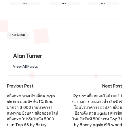
0
%
0
%
0
%
Tags:
เฮงจริง168
Alan Turner
View All Posts
Post
Previous Post
Next Post
navigation
สล็อตxo ทางเข้าสล็อต login
Pgslot สล็อตออนไลน์ เบอร์ 1
slotxo คอมมิชชั่น 1% มีเกม
ของวงการ เกมสาวถ้ำ เงินชัวร์
มากว่า 3,000 เกมบาคาร่า
โอนไวบาคาร่า ยิงปลา สล็อต
แทงหวย ยิงปลา สล็อตออนไลน์
ป๊อกเด้ง หวย pgslot สมาชิก
สล็อตxo โปรรับโบนัส 5000
ใหม่รับทันที 500 บาท Top 71
บาท Top 68 by Betsy
by Bonny pgslot99.world