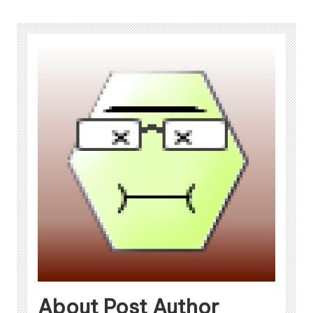
About Post Author