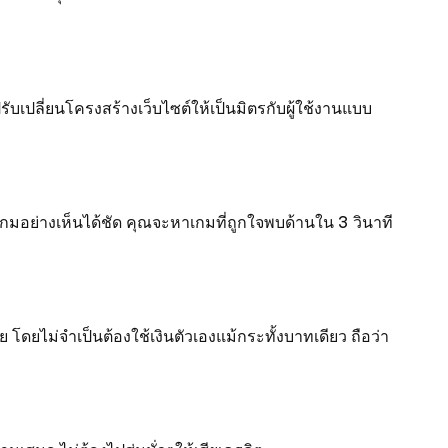
ับเปลี่ยนโครงสร้างเว็บไซต์ให้เป็นมิตรกับผู้ใช้งานแบบ
อย่างเห็นได้ชัด คุณจะหาเกมที่ถูกใจพบด้านใน 3 วินาที
ลย โดยไม่จำเป็นต้องใช้เงินตัวเองแม้กระทั้งบาทเดียว ถือว่า