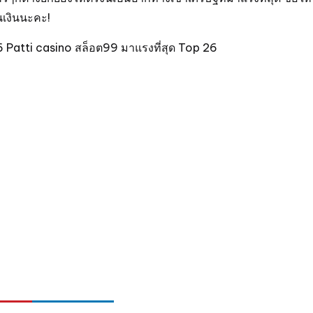
นเงินนะคะ!
26 Patti casino สล็อต99 มาแรงที่สุด Top 26