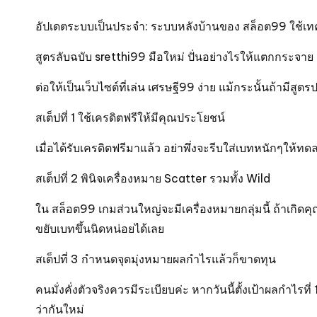
อัปเดตระบบเป็นประจำ: ระบบหลังบ้านของ สล็อต99 ใช้เท
สูตรลับฉบับ sretthi99 มือใหม่ ปั่นอย่างไรให้แตกกระจาย
ต่อให้เป็นเว็บไซต์ที่เล่น เศรษฐี99 ง่าย แม้กระนั้นถ้ามีสูต
สเต็ปที่ 1 ใช้เครดิตฟรีให้มีคุณประโยชน์
เมื่อได้รับเครดิตฟรีมาแล้ว อย่าพึ่งจะรีบใส่เบทหนักๆให้
สเต็ปที่ 2 พินิจเครื่องหมาย Scatter รวมทั้ง Wild
ใน สล็อต99 เกมส่วนใหญ่จะมีเครื่องหมายกลุ่มนี้ ถ้าเกิด
ขยับเบทขึ้นนิดหน่อยได้เลย
สเต็ปที่ 3 กำหนดจุดมุ่งหมายผลกำไรแล้วก็ขาดทุน
คนมั่งคั่งตัวจริงควรมีระเบียบค่ะ หากวันนี้ตั้งเป้าผลกำไรที่
ว่ากันใหม่