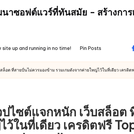
นาซอฟต์แวร์ที่ทันสมัย - สร้างกา
 site up and running in no time!
Pin Posts
f
สล็อต ที่สายปั่นไม่ควรมองข้าม รวมเกมดังจากค่ายใหญ่ไว้ในที่เดียว เครดิต
วปไซต์แจกหนัก เว็บสล็อต ท
้ในที่เดียว เครดิตฟรี Top