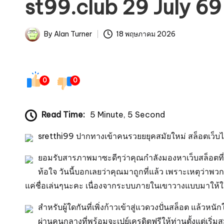
st99.club 29 July 69
By
Alan Turner
18 พฤษภาคม 2026
Posted
by
0
0
Read Time:
5 Minute, 5 Second
sretthi99 ปากทางเข้าคนรวยยยุคสมัยใหม่ สล็อตเว็บไซต
ยอมรับสารภาพมาซะดีๆว่าคุณกำลังมองหาเว็บสล็อตที่ใจด
ท้อใจ วันนี้บอกเลยว่าคุณมาถูกที่แล้ว เพราะเหตุว่า
แค่ชื่อเล่นๆนะคะ เนื่องจากระบบภายในเขาวางแบบมาให้ใช้งา
สำหรับผู้ใดกันที่เพิ่งก้าวเข้าสู่แวดวงปั่นสล็อต แล้ว
ผ่านคนกลางที่พร้อมจะเปย์เครดิตฟรีให้ท่านตั้งแต่เริ่มสม