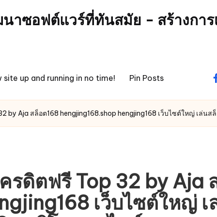
นาซอฟต์แวร์ที่ทันสมัย - สร้างกา
 site up and running in no time!
Pin Posts
f
 32 by Aja สล็อต168 hengjing168.shop hengjing168 เว็บไซต์ใหญ่ เล่นสล
 เครดิตฟรี Top 32 by Aja
gjing168 เว็บไซต์ใหญ่ เล