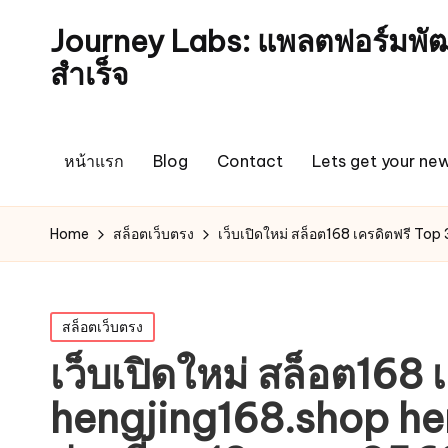
Journey Labs: แพลตฟอร์มพัฒ
สำเร็จ
หน้าแรก
Blog
Contact
Lets get your new
Home
สล็อตเว็บตรง
เว็บเปิดใหม่ สล็อต168 เครดิตฟรี Top
Posted
สล็อตเว็บตรง
in
เว็บเปิดใหม่ สล็อต168
hengjing168.shop hen