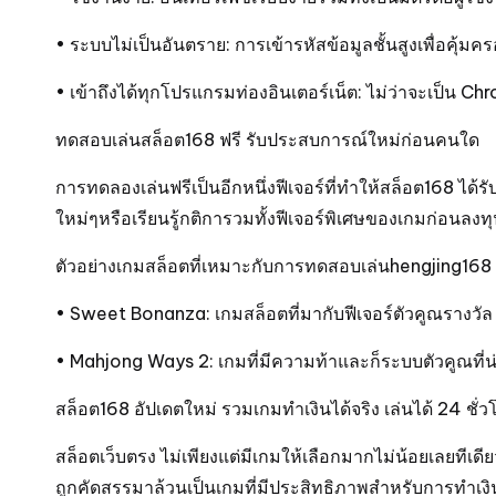
• ระบบไม่เป็นอันตราย: การเข้ารหัสข้อมูลชั้นสูงเพื่อคุ้มคร
• เข้าถึงได้ทุกโปรแกรมท่องอินเตอร์เน็ต: ไม่ว่าจะเป็น Ch
ทดสอบเล่นสล็อต168 ฟรี รับประสบการณ์ใหม่ก่อนคนใด
การทดลองเล่นฟรีเป็นอีกหนึ่งฟีเจอร์ที่ทำให้สล็อต168 ได้รั
ใหม่ๆหรือเรียนรู้กติการวมทั้งฟีเจอร์พิเศษของเกมก่อนลงท
ตัวอย่างเกมสล็อตที่เหมาะกับการทดสอบเล่นhengjing168
• Sweet Bonanza: เกมสล็อตที่มากับฟีเจอร์ตัวคูณรางวัล
• Mahjong Ways 2: เกมที่มีความท้าและก็ระบบตัวคูณที่น่
สล็อต168 อัปเดตใหม่ รวมเกมทำเงินได้จริง เล่นได้ 24 ชั่ว
สล็อตเว็บตรง ไม่เพียงแต่มีเกมให้เลือกมากไม่น้อยเลยทีเดีย
ถูกคัดสรรมาล้วนเป็นเกมที่มีประสิทธิภาพสำหรับการทำเง