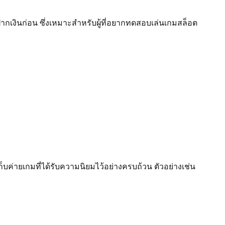
ารฝากเงินก่อน ซึ่งเหมาะสำหรับผู้ที่อยากทดสอบเล่นเกมสล็อต
ค่ายเกมที่ได้รับความนิยมไว้อย่างครบถ้วน ตัวอย่างเช่น