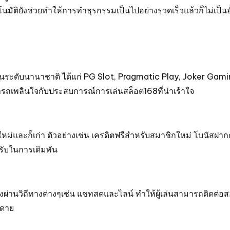
ตโนมัติยังช่วยทำให้การทำธุรกรรมเป็นไปอย่างรวดเร็วแล้วก็ไม่เป็
ับในระดับนานาชาติ ได้แก่ PG Slot, Pragmatic Play, Joker Gam
สามารถเพลินใจกับประสบการณ์การเล่นสล็อต168ที่น่าเร้าใจ
หน้าใหม่และก็เก่า ตัวอย่างเช่น เครดิตฟรีสำหรับสมาชิกใหม่ โบนัสฝา
หรับในการเดิมพัน
มงผ่านวิถีทางต่างๆเช่น แชทสดและไลน์ ทำให้ผู้เล่นสามารถติดต่
ยดาย