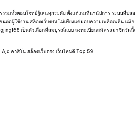
ทั้งตอบโจทย์ผู้เล่นทุกระดับ ตั้งแต่เกมที่นานัปการ ระบบที่ปลอ
นต่อผู้ใช้งาน สล็อตเว็บตรง ไม่เพียงแค่มอบความเพลิดเพลิน แม้ก
ng168 เป็นตัวเลือกที่สมบูรณ์แบบ ลงทะเบียนสมัครสมาชิกวันนี้เพื
 Aja คาสิโน สล็อตเว็บตรง เว็บไหนดี Top 59