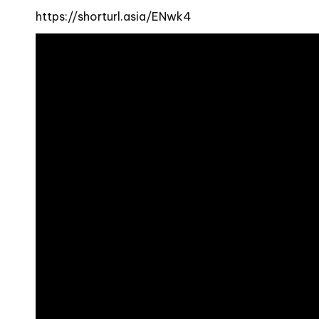
https://shorturl.asia/ENwk4