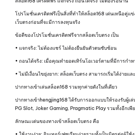
สล็อต168 เครดิตฟรี แจกจริง ถอนได้จริง ไม่ต้องรอนาน
โปรโมชั่นเครดิตฟรีเป็นสิ่งที่ทำให้สล็อต168 เด่นเหนือคู่แ
เว็บตรงก่อนที่จะมีการลงทุนจริง
ข้อดีของโปรโมชั่นเครดิตฟรีจากสล็อตเว็บตรง เป็น
• แจกจริง: ไม่ต้องแชร์ ไม่ต้องยืนยันตัวตนซับซ้อน
• ถอนได้จริง: เมื่อคุณทำยอดเทิร์นโอเวอร์ตามที่มีการกำ
• ไม่มีเงื่อนไขยุ่งยาก:
สล็อตเว็บตรง
สามารถเริ่มได้ง่ายแล
ปากทางเข้าเล่นสล็อต168 รวมทุกค่ายดังในที่เดียว
ปากทางเข้าhengjing168 ได้รับการออกแบบให้รองรับผู้เล่น
PG Slot, Joker Gaming, Pragmatic Play รวมทั้งอีกเพี
ลักษณะเด่นของทางเข้าสล็อตเว็บตรง คือ
• ใช้งานง่าย: อินเทอร์เฟซเรียบง่ายรวมทั้งเป็นมิตรต่อผู้ใช้