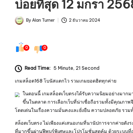
บ่อยที่สุด 12 มกรา 25
By
Alan Turner
2 ธันวาคม 2024
Posted
by
0
0
Read Time:
5 Minute, 21 Second
เกมสล็อต168 โบนัสแตกไว รวมเกมยอดฮิตทุกค่าย
ในตอนนี้ เกม
สล็อตเว็บตรง
ได้รับความนิยมอย่างมากมาย 
ขึ้นในตลาด การเลือกเว็บที่น่าเชื่อถือรวมทั้งมีคุณภาพ
โดดเด่นในเรื่องความมั่นคงและยั่งยืน ความปลอดภัย รวมทั้
สล็อตเว็บตรง ไม่เพียงแค่เสนอเกมที่นานัปการจากค่ายดัง
ที่มากขึ้นผ่านฟีพบร์พิเศษและโปรโมชั่นสุดคุ้ม ด้วยระบบท