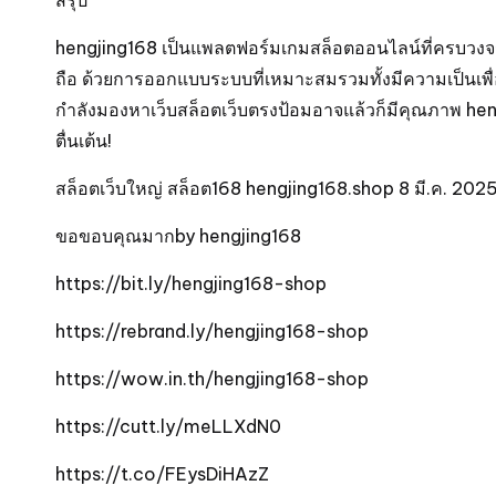
hengjing168 เป็นแพลตฟอร์มเกมสล็อตออนไลน์ที่ครบวงจรรวม
ถือ ด้วยการออกแบบระบบที่เหมาะสมรวมทั้งมีความเป็นเพื่อ
กำลังมองหาเว็บสล็อตเว็บตรงป้อมอาจแล้วก็มีคุณภาพ hengji
ตื่นเต้น!
สล็อตเว็บใหญ่ สล็อต168 hengjing168.shop 8 มี.ค. 2025
ขอขอบคุณมากby
hengjing168
https://bit.ly/hengjing168-shop
https://rebrand.ly/hengjing168-shop
https://wow.in.th/hengjing168-shop
https://cutt.ly/meLLXdN0
https://t.co/FEysDiHAzZ