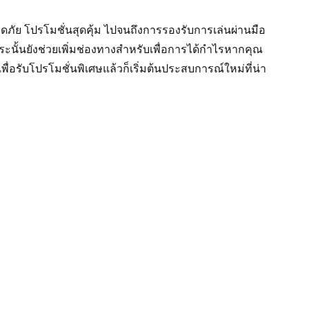
ดภัย โปรโมชั่นสุดคุ้ม ไปจนถึงการรองรับการเล่นผ่านมือ
ระนั้นยังช่วยเพิ่มช่องทางสำหรับเพื่อการได้กำไรหากคุณ
่อรับโปรโมชั่นพิเศษแล้วก็เริ่มต้นประสบการณ์ใหม่ที่น่า