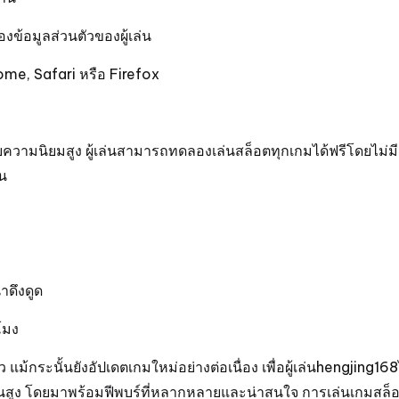
องข้อมูลส่วนตัวของผู้เล่น
rome, Safari หรือ Firefox
บความนิยมสูง ผู้เล่นสามารถทดลองเล่นสล็อตทุกเกมได้ฟรีโดยไม่มีค่า
ุน
าดึงดูด
โมง
ว แม้กระนั้นยังอัปเดตเกมใหม่อย่างต่อเนื่อง เพื่อผู้เล่นhengjing
ินสูง โดยมาพร้อมฟีพบร์ที่หลากหลายและน่าสนใจ การเล่นเกมสล็