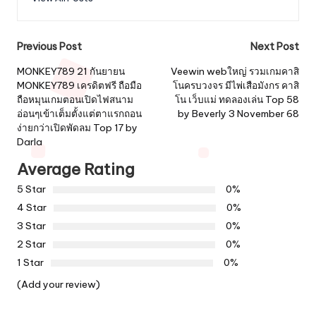
Post
Previous Post
Next Post
navigation
MONKEY789 21 กันยายน
Veewin webใหญ่ รวมเกมคาสิ
MONKEY789 เครดิตฟรี ถือมือ
โนครบวงจร มีไพ่เสือมังกร คาสิ
ถือหมุนเกมตอนเปิดไฟสนาม
โน เว็บแม่ ทดลองเล่น Top 58
อ่อนๆเข้าเต็มตั้งแต่ตาแรกถอน
by Beverly 3 November 68
ง่ายกว่าเปิดพัดลม Top 17 by
Darla
Average Rating
5 Star
0%
4 Star
0%
3 Star
0%
2 Star
0%
1 Star
0%
(Add your review)