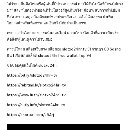
ไม่ว่าจะเป็นมือใหม่หรือผู้เล่นที่มีประสบการณ์ การได้รับโบนัสที่ “ตรงไปตรง
มา” และ “ไม่ต้องทำยอดเทิร์นโอเวอร์สูงเกินจริง” คือประสบการณ์ที่เยี่ยม
ที่สุด เพราะเหตุว่าไม่เพียงแค่ช่วยประหยัดเวลาแล้วก็เงินลงทุน ยังเพิ่ม
โอกาสสำหรับเพื่อการถอนเงินจริงได้อย่างเป็นธรรม
เพราะว่าในโลกของการพนันออนไลน์ ความโปร่งใสแล้วก็ความเป็นจริง
คือสิ่งที่ผู้เล่นคู่ควรได้รับเสมอ
ดาวน์โหลด สล็อตเว็บตรง สล็อตxo slotxo24hr.tv 31 กรกฎา 68 Sasha
ยืน 1 เรื่องเกมสล็อต slotxo24hrTrue wallet Top 94
ขอขอบคุณเว็ปไซต์
slotxo24hr
https://bit.ly/slotxo24hr-tv
https://rebrand.ly/slotxo24hr-tv
https://wow.in.th/slotxo24hr-tv
https://cutly.info/slotxo24hr-tv
https://shorturl.asia/J5Arj