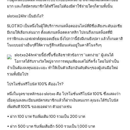
มาก และก็สมัครสมาชิกได้ฟรีโดยไม่ต้องมีค่าใช้จ่ายใดๆก็ตามทั้งนั้น
slotxo24hr เป็นยังไง?
SLOTXO เป็นหนึ่งในผู้ให้บริการเกมสล็อตออนไลน์ที่มีชื่อเสียงระดับเอเชีย
มีเกมให้เลือกเล่นมาก ตั้งแต่เกมสล็อตคลาสสิก ไปจนถึงเกมสล็อตที่มี
กราฟิกและเอฟเฟกต์สุดยอดเยี่ยม ยิ่งไปกว่านี้ยังมีเกมยิงปลา แล้วก็เกมคาสิ
โนแบบอย่างอื่นๆที่ให้ความรู้สึกเสมือนเล่นอยู่ในคาสิโนจริงๆ
slotxo24hrค่ายนี้ยังขึ้นชื่อลือชาหัวข้อการ “แตกง่าย” ผู้เล่นได้
โอกาสได้รับรางวัลใหญ่จากการหมุนเพียงแค่ไม่กี่ครั้ง โดยไม่จำเป็น
จำเป็นต้องลงทุนเยอะแยะ ทำให้เป็นตัวเลือกอันดับต้นๆของผู้เล่นมือใหม่
รวมทั้งมือโปร
โปรโมชั่นฟรีโบนัส 100% คืออะไร?
หนึ่งในจุดขายหลักของ slotxo คือ โปรโมชั่นฟรีโบนัส 100% ซึ่งแสดงว่า
เมื่อคุณลงทะเบียนสมัครสมาชิกแล้วก็ฝากเงินหนแรก คุณจะได้รับโบนัส
เพิ่มทันที 100% ของยอดฝาก ตัวอย่างเช่น
• ฝาก 100 บาท รับเพิ่มเติม 100 รวมเป็น 200 บาท
• ฝาก 500 บาท รับเพิ่มเติมอีก 500 รวมเป็น 1,000 บาท