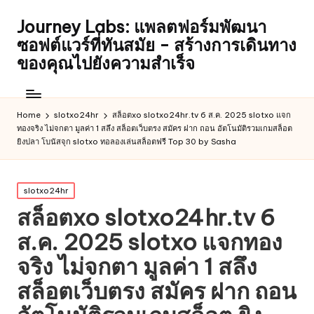
Journey Labs: แพลตฟอร์มพัฒนา
ซอฟต์แวร์ที่ทันสมัย - สร้างการเดินทาง
ของคุณไปยังความสำเร็จ
Home
slotxo24hr
สล็อตxo slotxo24hr.tv 6 ส.ค. 2025 slotxo แจก
ทองจริง ไม่จกตา มูลค่า 1 สลึง สล็อตเว็บตรง สมัคร ฝาก ถอน อัตโนมัติรวมเกมสล็อต
ยิงปลา โบนัสจุก slotxo ทอลองเล่นสล็อตฟรี Top 30 by Sasha
Posted
slotxo24hr
in
สล็อตxo slotxo24hr.tv 6
ส.ค. 2025 slotxo แจกทอง
จริง ไม่จกตา มูลค่า 1 สลึง
สล็อตเว็บตรง สมัคร ฝาก ถอน