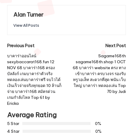
Alan Turner
View All Posts
Post
Previous Post
Next Post
navigation
บาคาร่าออนไลน์
Sagame168th
sexybaccarat168.fun 12
sagame168th.shop 1 OCT
NOV 68 บาคาร่า168 ครอง
68 บาคาร่า website ตรง ทาง
บัลลังก์ เกมบาคาร่าตัวจริง
เข้าบาคาร่า ครบวงจร รองรับ
ทดลองเล่นบาคาร่าฟรี จบไวได้
ทรูวอเล็ท สะดวกที่สุด พนัน เว็บ
เงินเร็วจ่ายจริงทุกยอด 10 ล้านก็
ใหญ่ บาคาร่า ทดลองเล่น Top
จ่าย บาคาร่า168 สมัครด่วน
70 by Judi
เกมกำลังไหล Top 61 by
Ericka
Average Rating
5 Star
0%
4 Star
0%