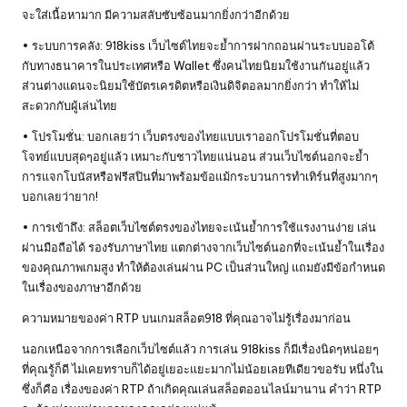
จะใส่เนื้อหามาก มีความสลับซับซ้อนมากยิ่งกว่าอีกด้วย
• ระบบการคลัง:
918kiss
เว็บไซต์ไทยจะย้ำการฝากถอนผ่านระบบออโต้
กับทางธนาคารในประเทศหรือ Wallet ซึ่งคนไทยนิยมใช้งานกันอยู่แล้ว
ส่วนต่างแดนจะนิยมใช้บัตรเครดิตหรือเงินดิจิตอลมากยิ่งกว่า ทำให้ไม่
สะดวกกับผู้เล่นไทย
• โปรโมชั่น: บอกเลยว่า เว็บตรงของไทยแบบเราออกโปรโมชั่นที่ตอบ
โจทย์แบบสุดๆอยู่แล้ว เหมาะกับชาวไทยแน่นอน ส่วนเว็บไซต์นอกจะย้ำ
การแจกโบนัสหรือฟรีสปินที่มาพร้อมข้อแม้กระบวนการทำเทิร์นที่สูงมากๆ
บอกเลยว่ายาก!
• การเข้าถึง: สล็อตเว็บไซต์ตรงของไทยจะเน้นย้ำการใช้แรงงานง่าย เล่น
ผ่านมือถือได้ รองรับภาษาไทย แตกต่างจากเว็บไซต์นอกที่จะเน้นย้ำในเรื่อง
ของคุณภาพเกมสูง ทำให้ต้องเล่นผ่าน PC เป็นส่วนใหญ่ แถมยังมีข้อกำหนด
ในเรื่องของภาษาอีกด้วย
ความหมายของค่า RTP บนเกมสล็อต918 ที่คุณอาจไม่รู้เรื่องมาก่อน
นอกเหนือจากการเลือกเว็บไซต์แล้ว การเล่น 918kiss ก็มีเรื่องนิดๆหน่อยๆ
ที่คุณรู้ก็ดี ไม่เคยทราบก็ได้อยู่เยอะแยะมากไม่น้อยเลยทีเดียวขอรับ หนึ่งใน
ซึ่งก็คือ เรื่องของค่า RTP ถ้าเกิดคุณเล่นสล็อตออนไลน์มานาน คำว่า RTP