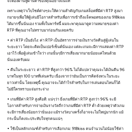
จะต้องผ่านหูผ่านตาของคุณอย่างแน่แท้
เพราะเหตุว่าเว็บไซต์ต่างๆจะให้ความสำคัญกับเกมสล็อตที่มีค่า RTP สูงมา
กมายๆเพื่อให้ผู้เล่นมีโอกาสสำหรับเพื่อการเข้าถึงแจ็คพอตของเกม 918kiss
ได้มากขึ้นนั่นเอง รวมทั้งในพาร์ทนี้ ผมจะพาคุณมาดูความหมายของค่า
RTP ที่คุณอาจไม่ทราบมาก่อนกันเลยครับ
• ค่า RTP เป็นยังไง: ค่า RTP เป็นอัตราการจ่ายเงินรางวัลคืนสู่ผู้เล่นใน
ระยะยาว โดยจะคิดเป็นเปอร์เซ็นต์นั่นเอง แต่ละเกมจะมีการแสดงค่า RTP
เอาไว้ เพื่อผู้เล่นเข้าใจว่า เกมนั้นๆมีการเสี่ยงมากมายน้อยแค่ไหนด้วย
นั่นเองครับผม
• คืนในระยะยาว: ค่า RTP ที่สูงกว่า 96% ไม่ได้แปลว่าคุณจะได้เงินคืน 96
บาทในทุก 100 บาทที่เล่นครับ เนื่องจากว่ามันเป็นการคิดจังหวะในระยะ
ยาวเท่านั้น โดยเหตุนี้ คุณอาจจะได้กำไรสำหรับในการเล่นตอนไหนก็ได้
ไม่มีใครทราบแจ่มกระจ่าง
• เกมที่มีค่า RTP สูงคือดี: แน่ๆว่า ยิ่งเกมที่มีค่า RTP สูงกว่า 96% จะมี
โอกาสสำหรับการจ่ายเงินรางวัลถี่กว่าเกมที่มีค่า RTP ต่ำ ด้วยเหตุว่าตัวเกม
จะมีการเสี่ยงน้อยกว่านั่นเอง แม้รางวัลบางครั้งก็อาจจะไม่ใหญ่มากนัก แม้
กระนั้นก็คงจะประทับใจทุกคนแน่ๆ
• ใช้เป็นหลักเกณฑ์สำหรับการเลือกเกม:
918kiss
คนจำนวนไม่น้อยใช้ค่า