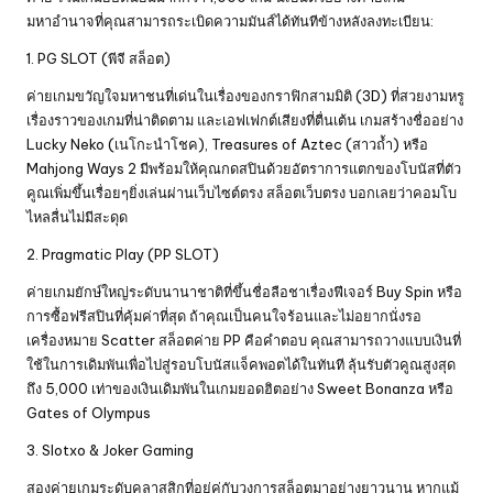
มหาอำนาจที่คุณสามารถระเบิดความมันส์ได้ทันทีข้างหลังลงทะเบียน:
1. PG SLOT (พีจี สล็อต)
ค่ายเกมขวัญใจมหาชนที่เด่นในเรื่องของกราฟิกสามมิติ (3D) ที่สวยงามหรู
เรื่องราวของเกมที่น่าติดตาม และเอฟเฟกต์เสียงที่ตื่นเต้น เกมสร้างชื่ออย่าง
Lucky Neko (เนโกะนำโชค), Treasures of Aztec (สาวถ้ำ) หรือ
Mahjong Ways 2 มีพร้อมให้คุณกดสปินด้วยอัตราการแตกของโบนัสที่ตัว
คูณเพิ่มขึ้นเรื่อยๆยิ่งเล่นผ่านเว็บไซต์ตรง สล็อตเว็บตรง บอกเลยว่าคอมโบ
ไหลลื่นไม่มีสะดุด
2. Pragmatic Play (PP SLOT)
ค่ายเกมยักษ์ใหญ่ระดับนานาชาติที่ขึ้นชื่อลือชาเรื่องฟีเจอร์ Buy Spin หรือ
การซื้อฟรีสปินที่คุ้มค่าที่สุด ถ้าคุณเป็นคนใจร้อนและไม่อยากนั่งรอ
เครื่องหมาย Scatter สล็อตค่าย PP คือคำตอบ คุณสามารถวางแบบเงินที่
ใช้ในการเดิมพันเพื่อไปสู่รอบโบนัสแจ็คพอตได้ในทันที ลุ้นรับตัวคูณสูงสุด
ถึง 5,000 เท่าของเงินเดิมพันในเกมยอดฮิตอย่าง Sweet Bonanza หรือ
Gates of Olympus
3. Slotxo & Joker Gaming
สองค่ายเกมระดับคลาสสิกที่อยู่คู่กับวงการสล็อตมาอย่างยาวนาน หากแม้