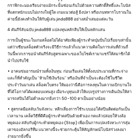
กราฟิกจะมองเรียบง่ายแม้กระนั้นซ่อนเร้นไปด้วยความศักดิ์สิทธิ์และโบนัส
ที่แตกหนักแบบไม่เกรงใจผู้ใด เกมแนวต่อสู้ ยิงปลา หรือเกมทหารโบราณใน
ค่ายนี้ยังคงทำเงินให้กับผู้เล่น jinda888 อย่างสม่ำเสมอแต่ละวัน
4 คัมภีร์ลับฉบับ jinda888 แปลงทุนหลักสิบให้เป็นหลักแสน
การเป็นผู้ชนะในเกมสล็อตไม่ได้อาศัยเพียงผู้กระทำดปุ่มปั่นไปเรื่อยๆเท่านั้น
แต่ว่าเซียนสล็อตตัวจริงจะมีวิธีการแล้วก็แนวความคิดในการเล่นที่ถ้วนถี่
วันนี้พวกเราขอนำคัมภีร์ลับสูตรเฉพาะของเว็บไซต์เรามาแชร์ให้สมาชิกได้
นำไปปรับใช้:
• อาคมข่มอารมณ์รวมทั้งเงินทุน: ก่อนเริ่มเล่นให้ตั้งงบประมาณที่กระจ่าง
และก็ที่สำคัญเป็น “ห้ามใช้เงินร้อน” หรือเงินที่จำเป็นจะต้องใช้ในชีวิต
ประจำวันมาเล่น สล็อตเว็บตรง ให้มองว่านี่คือการลงทุนในความเบิกบานใจ
ที่ได้โอกาสได้ผลตอบแทนสูง เมื่อระบุทุนแล้วให้แบ่งรูปร่างการเดินเงินให้สา
มารถสปินได้ไม่ต่ำลงมากยิ่งกว่า 50-100 ตาเป็นอย่างน้อย
• สูตรกดมือสลับเว้นจังหวะ: หลีกเลี่ยงการใช้ระบบออโต้สปินติดต่อกันเป็น
เวลานาน เคล็ดวิธีที่ดีคือผู้กระทำดสปินด้วยตัวเอง กดแล้วปล่อยให้วงล้อ
หยุดเอง สลับกับผู้กระทำดหยุดเอง (Stop) เพื่อเป็นการแปลงจังหวะการสุ่ม
เดาของอัลกอริทึม แนวทางนี้จะช่วยกระตุ้นให้สัญลักษณ์โบนัสร่วงลงมา
ง่ายมากยิ่งขึ้น