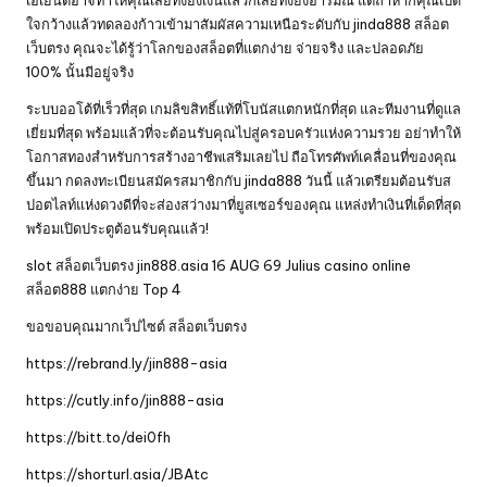
ใจกว้างแล้วทดลองก้าวเข้ามาสัมผัสความเหนือระดับกับ jinda888 สล็อต
เว็บตรง คุณจะได้รู้ว่าโลกของสล็อตที่แตกง่าย จ่ายจริง และปลอดภัย
100% นั้นมีอยู่จริง
ระบบออโต้ที่เร็วที่สุด เกมลิขสิทธิ์แท้ที่โบนัสแตกหนักที่สุด และทีมงานที่ดูแล
เยี่ยมที่สุด พร้อมแล้วที่จะต้อนรับคุณไปสู่ครอบครัวแห่งความรวย อย่าทำให้
โอกาสทองสำหรับการสร้างอาชีพเสริมเลยไป ถือโทรศัพท์เคลื่อนที่ของคุณ
ขึ้นมา กดลงทะเบียนสมัครสมาชิกกับ jinda888 วันนี้ แล้วเตรียมต้อนรับส
ปอตไลท์แห่งดวงดีที่จะส่องสว่างมาที่ยูสเซอร์ของคุณ แหล่งทำเงินที่เด็ดที่สุด
พร้อมเปิดประตูต้อนรับคุณแล้ว!
slot สล็อตเว็บตรง jin888.asia 16 AUG 69 Julius casino online
สล็อต888 แตกง่าย Top 4
ขอขอบคุณมากเว็ปไซต์
สล็อตเว็บตรง
https://rebrand.ly/jin888-asia
https://cutly.info/jin888-asia
https://bitt.to/dei0fh
https://shorturl.asia/JBAtc