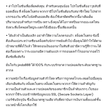
• ล่าโปรโมชั่นเพื่อเพิ่มพลังทุน: สำหรับคนทุนน้อย โปรโมชั่นคืออาวุธลับที่
ยอดเยี่ยม ที่ สล็อตเว็บตรง พวกเรามีโปรโมชั่นต้อนรับสมาชิกใหม่ โปรฝาก
แรกของวัน หรือโบนัสคืนยอดเสีย ต้องใช้เครดิตฟรีพวกนี้มาเติมเต็ม
ปริมาณรอบสำหรับการสปิน เพราะยิ่งคุณได้โอกาสสปินมากเยอะแค่ไหน
จังหวะที่แจ็คพอตใหญ่จะแตกก็ยิ่งมีเยอะขึ้นเพียงแค่นั้น
• ได้แล้วจำเป็นต้องเลิก อย่าทำให้ความโลภครอบงำ:
สล็อตเว็บตรง
ข้อนี้
คือเส้นแบ่งระหว่างเซียนสล็อตกับนักการพนันทั่วไป เมื่อคุณได้กำไรได้ตาม
เป้าหมายที่ตั้งไว้แล้ว ให้กดถอนเงินออกมาในทันที อย่ามีความรู้สึกว่าจะได้
ต่อเรื่อยเพราะว่าระบบเกมมีความผันแปร การถอนผลกำไรออกมากอดไว้
คือชัยที่แท้จริง
มั่นใจกับ jinda888 ได้ 100% กับระบบรักษาความปลอดภัยระดับมาตรฐาน
สากล
ความหนักใจเรื่องข้อมูลส่วนตัวรั่วไหล หรือการถูกคดโกงจะหมดไปเมื่อคุณ
เลือกเดิมพันกับ
สล็อตเว็บตรง
สล็อตเว็บตรง พวกเราให้ความสำคัญกับ
ความเป็นส่วนตัวและความปลอดภัยของสมาชิกเป็นลำดับแรกๆ เว็บของ
พวกเราใช้ระบบเข้ารหัสข้อมูลแบบ SSL (Secure Sockets Layer)
เวอร์ชันปัจจุบัน ซึ่งเป็นมาตรฐานเดียวกับที่สถาบันการเงินรวมทั้งแบงค์ชั้น
แนวหน้าทั้งโลกเลือกใช้