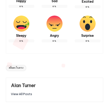
Happy
Sad
Excited
0
%
0
%
0
%
Sleepy
Angry
Surprise
0
%
0
%
0
%
Tags:
สล็อตเว็บตรง
Alan Turner
View All Posts