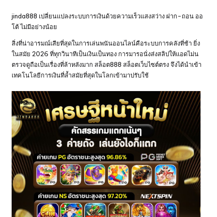
jinda888 เปลี่ยนแปลงระบบการเงินด้วยความเร็วแสงสว่าง ฝาก-ถอน ออ
โต้ ไม่มีอย่างน้อย
สิ่งที่น่าอารมณ์เสียที่สุดในการเล่นพนันออนไลน์คือระบบการคลังที่ช้า ยิ่ง
ในสมัย 2026 ที่ทุกวินาทีเป็นเงินเป็นทอง การมารอนั่งส่งสลิปให้แอดไม่น
ตรวจดูถือเป็นเรื่องที่ล้าหลังมาก สล็อต888 สล็อตเว็บไซต์ตรง จึงได้นำเข้า
เทคโนโลยีการเงินที่ล้ำสมัยที่สุดในโลกเข้ามาปรับใช้