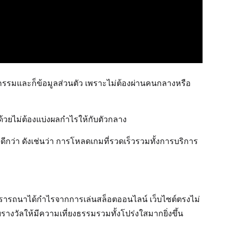
ุรกรรมและก็ข้อมูลส่วนตัว เพราะไม่ต้องผ่านคนกลางหรือ
่องด้วยไม่ต้องแบ่งผลกำไรให้กับตัวกลาง
ีกว่า ดังเช่นว่า การโหลดเกมที่รวดเร็วรวมทั้งการบริการ
่นที่ปรารถนาได้กำไรจากการเล่นสล็อตออนไลน์ เว็บไซต์ตรงไม่
ยรางวัลให้มีความเที่ยงธรรมรวมทั้งโปร่งใสมากยิ่งขึ้น