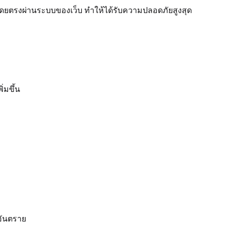
ด้โดยตรงผ่านระบบของเว็บ ทำให้ได้รับความปลอดภัยสูงสุด
่มขึ้น
นอันตราย