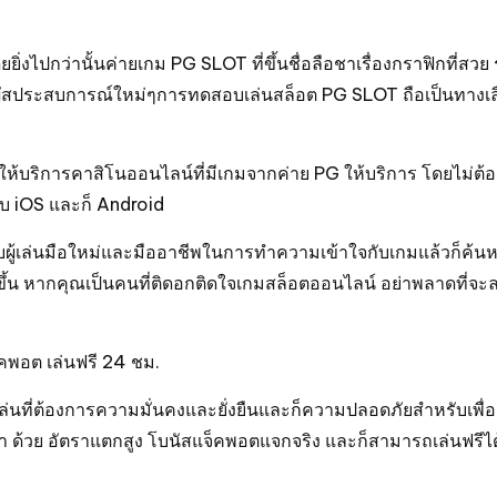
งไปกว่านั้นค่ายเกม PG SLOT ที่ขึ้นชื่อลือชาเรื่องกราฟิกที่สวย ระ
สัมผัสประสบการณ์ใหม่ๆการทดสอบเล่นสล็อต PG SLOT ถือเป็นทางเ
ผู้ให้บริการคาสิโนออนไลน์ที่มีเกมจากค่าย PG ให้บริการ โดยไม่ต
ะบบ iOS และก็ Android
ู้เล่นมือใหม่และมืออาชีพในการทำความเข้าใจกับเกมแล้วก็ค้นหาเกมท
ึ้น หากคุณเป็นคนที่ติดอกติดใจเกมสล็อตออนไลน์ อย่าพลาดที่จะ
็คพอต เล่นฟรี 24 ชม.
งผู้เล่นที่ต้องการความมั่นคงและยั่งยืนและก็ความปลอดภัยสำหรับเพื
่า ด้วย อัตราแตกสูง โบนัสแจ็คพอตแจกจริง และก็สามารถเล่นฟรีไ