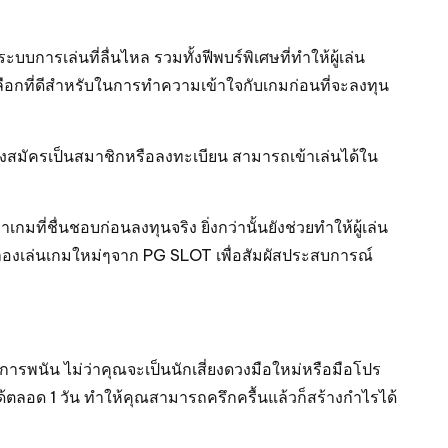
บบการเล่นที่ลื่นไหล รวมทั้งฟีพบร์พิเศษที่ทำให้ผู้เล่น
ลือกที่ดีสำหรับในการทำความเข้าใจกับเกมก่อนที่จะลงทุน
้องสมัครเป็นสมาชิกหรือลงทะเบียน สามารถเข้าเล่นได้ใน
ี่ชื่นชอบก่อนลงทุนจริง ยิ่งกว่านั้นยังช่วยทำให้ผู้เล่น
ลองเล่นเกมใหม่ๆจาก PG SLOT เพื่อสัมผัสประสบการณ์
่อการพนัน ไม่ว่าคุณจะเป็นนักเสี่ยงดวงมือใหม่หรือมือโปร
ด้ตลอด 1 วัน ทำให้คุณสามารถครึกครื้นแล้วก็สร้างกำไรได้