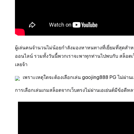
ผู้เล่นคนจำนวนไม่น้อยกำลังมองหาหนทางที่เยี่ยมที่สุดสำ
ออนไลน์ รวมทั้งวันนี้พวกเราจะพาทุกท่านไปพบกับ สล็อตเ
เลยจ้า
เพราะเหตุใดจะต้องเลือกเล่น gaojing888 PG ไม่ผ่านเอ
การเลือกเล่นเกมสล็อตจากเว็บตรงไม่ผ่านเอเย่นต์มีข้อดีห