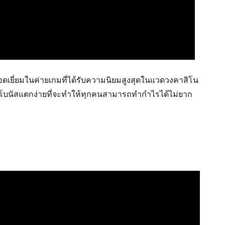
ยอดเยี่ยมในค่ายเกมที่ได้รับความนิยมสูงสุดในแวดวงคาสิโน
ะมีโบนัสแตกง่ายที่จะทำให้ทุกคนสามารถทำกำไรได้ไม่ยาก