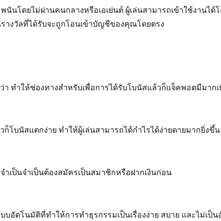
กมพนันโดยไม่ผ่านคนกลางหรือเอเย่นต์ ผู้เล่นสามารถเข้าใช้งานไ
งินรางวัลที่ได้รับจะถูกโอนเข้าบัญชีของคุณโดยตรง
กว่า ทำให้ช่องทางสำหรับเพื่อการได้รับโบนัสแล้วก็แจ็คพอตมีมากเพิ
ก็โบนัสแตกง่าย ทำให้ผู้เล่นสามารถได้กำไรได้ง่ายดายมากยิ่งขึ้น
จำเป็นจำเป็นต้องสมัครเป็นสมาชิกหรือฝากเงินก่อน
ระบบอัตโนมัติที่ทำให้การทำธุรกรรมเป็นเรื่องง่าย สบาย และไม่เป็