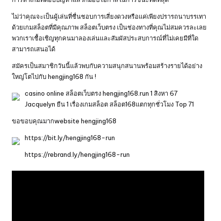
ไม่ว่าคุณจะเป็นผู้เล่นที่ชื่นชอบการเสี่ยงดวงหรือแค่เพียงปรารถนาบรรเทา
ด้วยเกมสล็อตที่มีคุณภาพ สล็อตเว็บตรง เป็นช่องทางที่คุณไม่สมควรละเลย
พวกเราเชื้อเชิญทุกคนมาลองเล่นและสัมผัสประสบการณ์ที่ไม่เคยมีที่ใด
สามารถเสนอได้
สมัครเป็นสมาชิกวันนี้แล้วพบกับความสนุกสนานพร้อมสร้างรายได้อย่าง
ใหญ่โตไปกับ hengjing168 กัน !
casino online สล็อตเว็บตรง hengjing168.run 1 สิงหา 67
Jacquelyn ยืน 1 เรื่องเกมสล็อต สล็อต168แตกทุกชั่วโมง Top 71
ขอขอบคุณมากwebsite
hengjing168
https://bit.ly/hengjing168-run
https://rebrand.ly/hengjing168-run