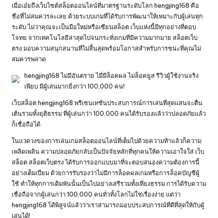
เมื่อเอ๋ยถึงเว็บไซต์สล็อตออนไลน์ที่มาตรฐานระดับโลก
hengjing168
คือ
ชื่อที่ไม่สมควรละเลย ด้วยระบบเกมที่ได้รับการพัฒนาให้เหมาะกับผู้เล่นทุก
ระดับ ไม่ว่าคุณจะเป็นมือใหม่หรือเซียนสล็อต เว็บแห่งนี้มีทุกอย่างที่ตอบ
โจทย จากเทคโนโลยีล่าสุดไปจนกระทั่งเกมที่มีความมากมาย สล็อตเว็บ
ตรง มอบความสนุกสนานที่ไม่สิ้นสุดพร้อมโอกาสสำหรับการชนะที่คุณไม่
สมควรพลาด
hengjing168 ไม่มีอันตราย ไมี่มีล็อคผล ไม่ล็อคยูส รีวิวผู้ใช้งานจริง
เพียบ มีผู้เล่นมากยิ่งกว่า 100,000 คน!
เว็บสล็อต hengjing168 พรีเซนเทชั่นประสบการณ์การเล่นที่สุดแสนจะตื่น
เต้นรวมทั้งยุติธรรม ที่ผู้เล่นกว่า 100,000 คนได้รับรองแล้วว่าปลอดภัยแล้ว
ก็เชื่อถือได้
ในแวดวงของการเล่นเกมสล็อตออนไลน์ที่เต็มไปด้วยความท้าแล้วก็ความ
เพลิดเพลิน ความปลอดภัยกลับเป็นปัจจัยหลักที่ทุกคนให้ความเอาใจใส่ เว็บ
สล็อต สล็อตเว็บตรง ได้รับการออกแบบมาที่จะตอบสนองความต้องการนี้
อย่างเต็มเปี่ยม ด้วยการรับรองว่าไม่มีการล็อคผลเกมหรือการล็อคบัญชีผู้
ใช้ ทำให้ทุกการเดิมพันนั้นเป็นไปอย่างเสรีรวมทั้งเที่ยงธรรม การได้รับความ
เชื่อถือจากผู้เล่นกว่า 100,000 คนทั่วทั้งโลกไม่ใช่เรื่องง่าย แต่ว่า
hengjing168 ได้พิสูจน์แล้วว่าเราสามารถมอบประสบการณ์ที่ดีที่สุดให้กับผู้
เล่นได้!