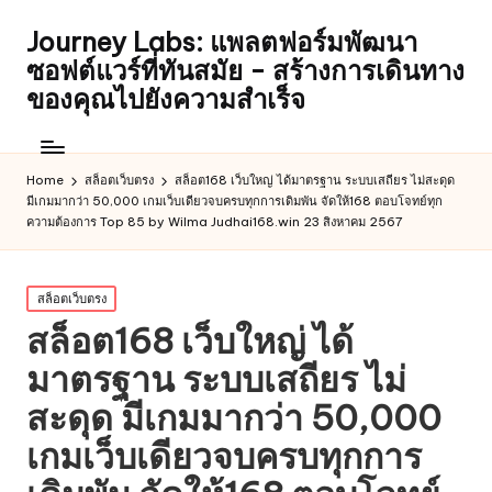
Journey Labs: แพลตฟอร์มพัฒนา
ซอฟต์แวร์ที่ทันสมัย - สร้างการเดินทาง
ของคุณไปยังความสำเร็จ
Home
สล็อตเว็บตรง
สล็อต168 เว็บใหญ่ ได้มาตรฐาน ระบบเสถียร ไม่สะดุด
มีเกมมากว่า 50,000 เกมเว็บเดียวจบครบทุกการเดิมพัน จัดให้168 ตอบโจทย์ทุก
ความต้องการ Top 85 by Wilma Judhai168.win 23 สิงหาคม 2567
Posted
สล็อตเว็บตรง
in
สล็อต168 เว็บใหญ่ ได้
มาตรฐาน ระบบเสถียร ไม่
สะดุด มีเกมมากว่า 50,000
เกมเว็บเดียวจบครบทุกการ