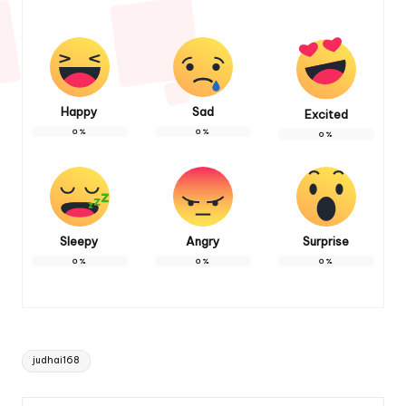
Happy
Sad
Excited
0
%
0
%
0
%
Sleepy
Angry
Surprise
0
%
0
%
0
%
Tags:
judhai168