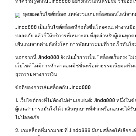
ทำความรู้จักกับ Jinda888 อย่างถี่ถ้วนกันครับผม ว่ามีอะไร
สุดยอดเว็บไซต์สล็อต แหล่งรวมเกมสล็อตออนไลน์จากค่ายช
Jinda888 เป็นเว็บไซต์สล็อตที่ก่อตั้งขึ้นโดยคณะทำงาน
ปลอดภัย แล้วก็ให้บริการที่เหมาะสมที่สุดสำหรับผู้เล่นทุกคน 
เฟ้นเกมจากค่ายดังทั้งโลก การพัฒนาระบบที่รวดเร็วทันใจร
นอกจากนี้ Jinda888 ยังเน้นย้ำการเป็น ” สล็อตเว็บตรง ไ
เว็บไซต์ ไม่มีการหักค่าคอมมิชชั่นหรือค่าธรรมเนียมเสริมเ
ธุรกรรมทางการเงิน
ข้อดีของการเล่นสล็อตกับ Jinda888
1. เว็บไซต์ตรงที่ไม่ต้องไม่ผ่านเอเย่นต์:
Jinda888
หนึ่งในข้
ผู้เล่นสามารถมั่นใจได้ว่าเงินทุกบาทที่ฝากหรือถอนจะได้
ไม่ปลอดภัย
2. เกมสล็อตที่มากมาย: ที่ Jinda888 มีเกมสล็อตให้เลื