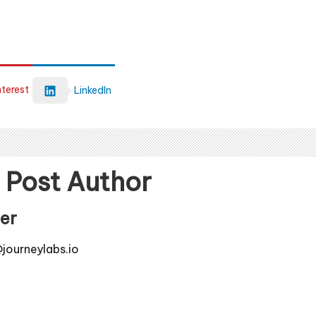
nterest
LinkedIn
 Post Author
er
journeylabs.io