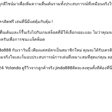
กดีไซน์มาเพื่อเพิ่มความตื่นเต้นรวมทั้งประสบการณ์ที่เหมือนจริงใ
ฟรี เล่นที่นี่มีแต่คุ้มกับคุ้ม !
ตื่นเต้นและก็รื้นเริงไปกับเกมสล็อตที่มีให้เลือกเยอะแยะ ไม่ว่าคุณจ
ำหรับเพื่อการชนะแจ็คพ็อต
888 กับเราวันนี้ เพียงแค่สมัครเป็นสมาชิกใหม่ คุณจะได้รับเครดิต
วามจริงใจและก็มอบประสบการณ์การเล่นที่เหมาะสมที่สุดแก่คุณ ลอง
olanda ดูรีวิวจากลูกค้าจริง jinda888คิดจะลงทุนทั้งทีต้องที่นี่