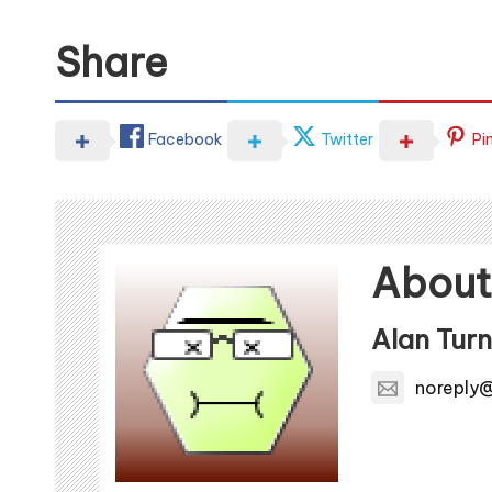
Share
Facebook
Twitter
Pi
About
Alan Turn
noreply@