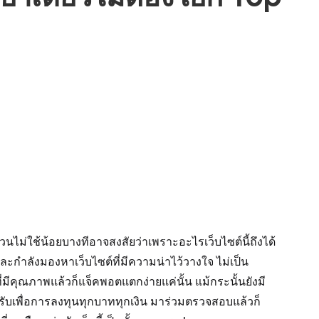
ำนวนไม่ใช้น้อยบางทีอาจสงสัยว่าเพราะอะไรเว็บไซต์นี้ถึงได้
และกำลังมองหาเว็บไซต์ที่มีความน่าไว้วางใจ ไม่เป็น
่มีคุณภาพแล้วก็แจ็คพอตแตกง่ายแค่นั้น แม้กระนั้นยังมี
าสำหรับเพื่อการลงทุนทุกบาททุกเงิน มาร่วมตรวจสอบแล้วก็