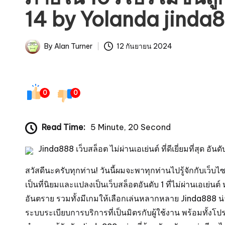
14 by Yolanda jinda8
By
Alan Turner
12 กันยายน 2024
Posted
by
0
0
Read Time:
5 Minute, 20 Second
Jinda888 เว็บสล็อต ไม่ผ่านเอเย่นต์ ที่ดีเยี่ยมที่สุด อันดั
สวัสดีนะครับทุกท่าน! วันนี้ผมจะพาทุกท่านไปรู้จักกับเว็บไซ
เป็นที่นิยมและแปลงเป็นเว็บสล็อตอันดับ 1 ที่ไม่ผ่านเอเย
อันตราย รวมทั้งมีเกมให้เลือกเล่นหลากหลาย Jinda888 น่าจ
ระบบระเบียบการบริการที่เป็นมิตรกับผู้ใช้งาน พร้อมทั้งโปรโ