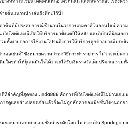
บ้างที่ทำให้เว็บนี้โดดเด่นเหนือใครกันแน่ และก็เพราะอะไรถึงควรที
ั้นแนวหน้า เล่นถึงที่กะไว้นี่ !
มืออาชีพที่มีประสบการณ์ช้านานในวงการเกมคาสิโนออนไลน์ ความต
เว็บไซต์แห่งนี้เปิดให้บริการมาตั้งแต่ปีให้หลัง และก็เป็นที่นิยมอย
วมทั้งง่ายต่อการใช้งาน ไปจนถึงการให้บริการลูกค้าอย่างมีประส
ม่ผ่านเอเย่นต์” ซึ่งหมายความว่าทุกวิธีการทำรายการ ไม่ว่าจะเป
ติมใดๆทำให้ผู้เล่นมั่นใจได้ว่าจะได้รับเงินรางวัลเต็มปริมาณ รวมท
อดีที่สำคัญที่สุดของ Jinda888 คือการที่เว็บไซต์แห่งนี้ไม่ผ่านเอ
รับการดูแลอย่างปลอดภัย แล้วก็จะไม่ถูกหักค่าคอมมิชชั่นใดๆนอกจา
อกเล่นเยอะมากจากค่ายเกมชั้นนำระดับโลก ไม่ว่าจะเป็น Spadegam