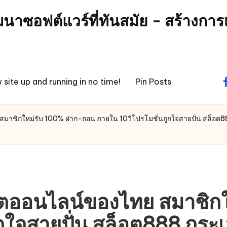
นาซอฟต์แวร์ที่ทันสมัย - สร้างกา
 site up and running in no time!
Pin Posts
f
มาชิกใหม่รับ 100% ฝาก-ถอน ภายใน 10วิโปรโมชั่นถูกใจสายปั่น สล็อต88
็อตออนไลน์ของไทย สมาชิก
กใจสายปั่น สล็อต888 กระเ