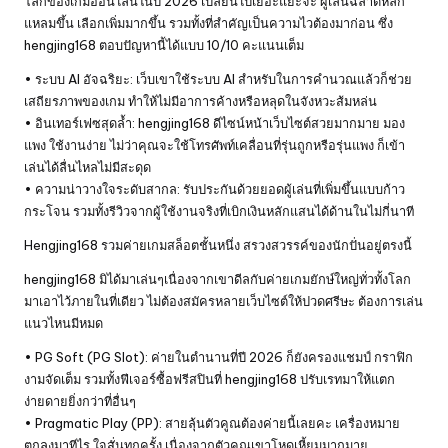
โลกของเกมออนไลน์ในปี 2026 เปลี่ยนไปเยอะแยะจ้ะ ผู้เล่นฉลาดหลัก
แหลมขึ้น เลือกเพิ่มมากขึ้น รวมทั้งที่สำคัญเป็นความไวต้องมาก่อน ซึ่ง
hengjing168 ตอบปัญหานี้ได้แบบ 10/10 คะแนนเต็ม
• ระบบ AI อัจฉริยะ: เว็บเขาใช้ระบบ AI สำหรับในการคำนวณแล้วก็ช่วย
เสถียรภาพของเกม ทำให้ไม่มีอาการค้างหรือหลุดในจังหวะส้มหล่น
• อินเทอร์เฟซสุดล้ำ:
hengjing168
ดีไซน์หน้าเว็บไซต์สวยมากมาย มอง
แพง ใช้งานง่าย ไม่ว่าคุณจะใช้โทรศัพท์เคลื่อนที่รุ่นถูกหรือรุ่นแพง ก็เข้า
เล่นได้ลื่นไหลไม่มีสะดุด
• ความน่าวางใจระดับสากล: รับประกันด้วยยอดผู้เล่นที่เพิ่มขึ้นแบบก้าว
กระโจน รวมทั้งรีวิวจากผู้ใช้งานจริงที่เบิกเงินหลักแสนได้ด้านในไม่กี่นาที
Hengjing168 รวมค่ายเกมสล็อตชั้นหนึ่ง สรวงสวรรค์ของนักปั่นอยู่ตรงนี้
hengjing168 มิได้มาเล่นๆเนื่องจากเขาดีลกับค่ายเกมยักษ์ใหญ่ทั่วทั้งโลก
มาเอาไว้ภายในที่เดียว ไม่ต้องสมัครหลายเว็บไซต์ให้ปวดศรีษะ ต้องการเล่น
แนวไหนมีหมด
• PG Soft (PG Slot): ค่ายในตำนานที่ปี 2026 ก็ยังครองแชมป์ กราฟิก
งามจัดเต็ม รวมทั้งฟีเจอร์ซื้อฟรีสปินที่ hengjing168 ปรับเรทมาให้แตก
ง่ายดายยิ่งกว่าที่อื่นๆ
• Pragmatic Play (PP): สายลุ้นตัวคูณต้องค่ายนี้เลยคะ เครื่องหมาย
ตกลงมาทีไร ใจสั่นทุกครั้ง เนื่องจากตัวคูณเขาโหดเหี้ยมมากมาย