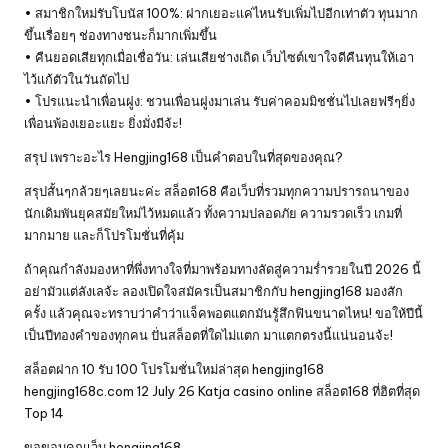
• สมาชิกใหม่รับโบนัส 100%: ฝากเยอะแค่ไหนรับเพิ่มไปอีกเท่าตัว ทุนมาก
ขึ้นเรื่อยๆ ช่องทางชนะก็มากเพิ่มขึ้น
• คืนยอดเสียทุกเมื่อเชื่อวัน: เล่นเสียช่างเถิด เว็บไซต์เขาใจดีคืนทุนให้เอา
ไว้แก้ตัวในวันถัดไป
• โปรแนะนำเพื่อนฝูง: ชวนเพื่อนฝูงมาเล่น รับค่าคอมมิชชั่นไปเลยฟรีๆยิ่ง
เพื่อนพ้องเยอะแยะ ยิ่งมั่งมีจ้ะ!
สรุป เพราะอะไร Hengjing168 เป็นคำตอบในที่สุดของคุณ?
สรุปสั้นๆกล้วยๆเลยนะค่ะ สล็อต168 คือเว็บที่รวมทุกความปรารถนาของ
นักเดิมพันยุคสมัยใหม่ไว้หมดแล้ว ทั้งความปลอดภัย ความรวดเร็ว เกมที่
มากมาย และก็โปรโมชั่นที่คุ้ม
ถ้าคุณกำลังมองหาที่พึ่งทางใจที่มาพร้อมทางลัดสู่ความร่ำรวยในปี 2026 นี้
อย่ามัวแต่ลังเลจ้ะ ลองเปิดใจสมัครเป็นสมาชิกกับ hengjing168 มองสัก
ครั้ง แล้วคุณจะทราบว่าคำว่าแจ็คพอตแตกมันรู้สึกฟินขนาดไหน! ขอให้ปีนี้
เป็นปีทองคำของทุกคน ปั่นสล็อตที่ใดไม่แตก มาแตกตรงนี้แน่นอนจ้ะ!
สล็อตฝาก 10 รับ 100 โปรโมชั่นใหม่ล่าสุด hengjing168
hengjing168c.com 12 July 26 Katja casino online สล็อต168 ที่ฮิตที่สุด
Top 14
ขอขอบคุณเว็บ
hengjing168