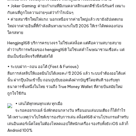
• Joker Gaming: ค่ายเก๋าเกมที่มีเกมคลาสสิกแตกดีชั่วนิจนิรันดร์ เหมาะ
กับคนที่ถูกใจความง่ายๆแต่ว่ากำไรเน้นๆ
• ค่ายสมาชิกใหม่ไฟแรง: นอกเหนือจากค่ายใหญ่แล้ว เขายังอัปเดตเกม
ใหม่จากค่ายอินดี้ที่กำลังเดินทางมาแรงในปี 2026 ให้เราได้ทดลองก่อน
ใครสหาย
Hengjing168 บริการครบวงจร ไม่ใช่แค่สล็อต แต่คือความสบายสบาย
คำว่าบริการพร้อมของ hengjing168 ไม่ใช่แค่คำโฆษณาชวนเชื่อค่ะ แต่
มันเป็นข้อเท็จจริงที่สัมผัสได้
• ระบบฝาก-ถอน ออโต้ (Fast & Furious)
ลืมการส่งสลิปให้แอดมินไปได้เลยคะ! ปี 2026 แล้ว ระบบจำต้องออโต้แค่
นั้น ฝากปุ๊บเงินเข้าปั๊บ ถอนปุบปับยอดเด้งฝากบัญชีโดยทันที รองรับทุก
ธนาคารชั้นหนึ่งในไทย รวมถึง True Money Wallet ที่สายปั่นสมัยใหม่
ถูกใจใช้กัน
• เล่นได้ทุกหนทุกแห่ง ทุกเมื่อ
จะรอคอยรถเมล์ นั่งพักตอนกลางวัน หรือนอนเล่นบนเตียง ก็ได้กำไร
ได้ เพราะเหตุว่าเว็บไซต์เขารองรับการเล่น
สล็อต168
ผ่านโปรแกรมสำหรับ
เล่นอินเตอร์เน็ตโดยไม่ต้องโหลดแอปให้หนักเครื่อง รองรับทั้งยัง iOS แล้วก็
Android 100%