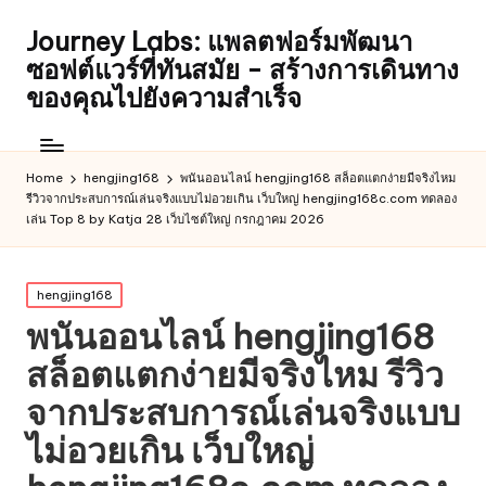
Journey Labs: แพลตฟอร์มพัฒนา
ซอฟต์แวร์ที่ทันสมัย - สร้างการเดินทาง
ของคุณไปยังความสำเร็จ
Home
hengjing168
พนันออนไลน์ hengjing168 สล็อตแตกง่ายมีจริงไหม
รีวิวจากประสบการณ์เล่นจริงแบบไม่อวยเกิน เว็บใหญ่ hengjing168c.com ทดลอง
เล่น Top 8 by Katja 28 เว็บไซต์ใหญ่ กรกฎาคม 2026
Posted
hengjing168
in
พนันออนไลน์ hengjing168
สล็อตแตกง่ายมีจริงไหม รีวิว
จากประสบการณ์เล่นจริงแบบ
ไม่อวยเกิน เว็บใหญ่