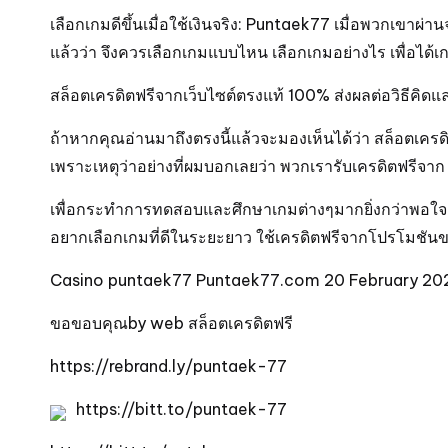
เลือกเกมดีขึ้นเมื่อใช้เงินจริง:
Puntaek77
เมื่อพวกเขาผ่านจ
แล้วว่า จึงควรเลือกเกมแบบไหน เลือกเกมอย่างไร เพื่อได้เกม
สล็อตเครดิตฟรีจากเว็บไซต์ตรงแท้ 100% ส่งผลต่อวิธีคิ
ถ้าหากคุณอ่านมาถึงตรงนี้แล้วจะมองเห็นได้ว่า สล็อตเครด
เพราะเหตุว่าอย่างที่ผมบอกเลยว่า พวกเรารับเครดิตฟรีจาก
เพื่อกระทำการทดสอบและศึกษาเกมต่างๆมากยิ่งกว่าพอใจผลกำ
อยากเลือกเกมที่ดีในระยะยาว ใช้เครดิตฟรีจากโปรโมชันข
Casino puntaek77 Puntaek77.com 20 February 2026 
ขอขอบคุณby web
สล็อตเครดิตฟรี
https://rebrand.ly/puntaek-77
https://bitt.to/puntaek-77