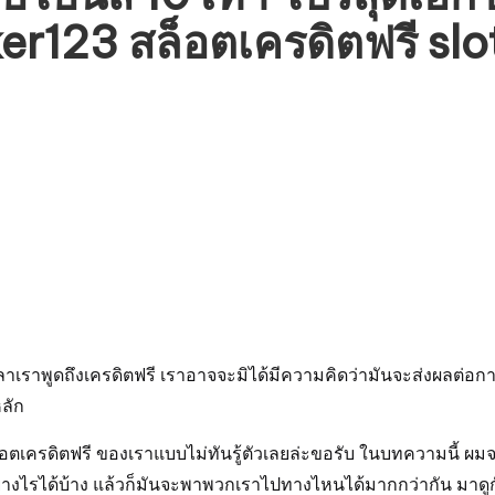
er123 สล็อตเครดิตฟรี slo
ราพูดถึงเครดิตฟรี เราอาจจะมิได้มีความคิดว่ามันจะส่งผลต่อการเ
ลัก
ล็อตเครดิตฟรี ของเราแบบไม่ทันรู้ตัวเลยล่ะขอรับ ในบทความนี้ ผม
่างไรได้บ้าง แล้วก็มันจะพาพวกเราไปทางไหนได้มากกว่ากัน มาดูก