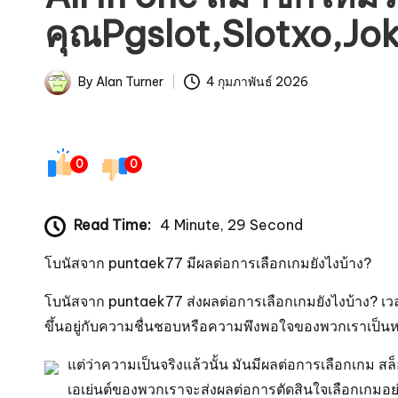
คุณPgslot,Slotxo,Jok
By
Alan Turner
4 กุมภาพันธ์ 2026
Posted
by
0
0
Read Time:
4 Minute, 29 Second
โบนัสจาก puntaek77 มีผลต่อการเลือกเกมยังไงบ้าง?
โบนัสจาก puntaek77 ส่งผลต่อการเลือกเกมยังไงบ้าง? เวลาเ
ขึ้นอยู่กับความชื่นชอบหรือความพึงพอใจของพวกเราเป็นห
แต่ว่าความเป็นจริงแล้วนั้น มันมีผลต่อการเลือกเกม ส
เอเย่นต์ของพวกเราจะส่งผลต่อการตัดสินใจเลือกเกมอย