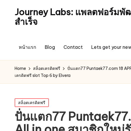
Journey Labs: แพลตฟอร์มพัฒ
สำเร็จ
หน้าแรก
Blog
Contact
Lets get your new
Home
สล็อตเครดิตฟรี
ปั่นแตก77 Puntaek77.com 18 APR 2
เครดิตฟรี slot Top 6 by Elvera
Posted
สล็อตเครดิตฟรี
in
ปั่นแตก77 Puntaek77.
All in one สมาชิกใหม่ร