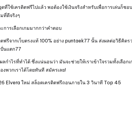
ุดที่ใช้เครดิตฟรีไปแล้ว พอต้องใช้เงินจริงสำหรับเพื่อการเล่นก็ชอ
ที่ดีจริงๆ
ดและการเลือกเกมมากกว่าคำตอบ
ิตฟรีจากเว็บตรงแท้ 100% อย่าง puntaek77 นั้น ส่งผลต่อวิธีคิด
 ปั่นแตก77
ไรที่ทำได้ ซึ่งแน่นอนว่า มันจะช่วยให้เราเข้าใจรวมทั้งเลือกเกม
องพวกเราได้โดยทันที สมัครเลย!
Elvera ใหม่ สล็อตเครดิตฟรีถอนภายใน 3 วินาที Top 45