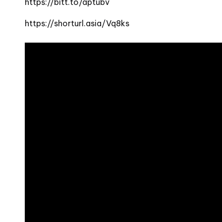
https://bitt.to/aptubv
https://shorturl.asia/Vq8ks