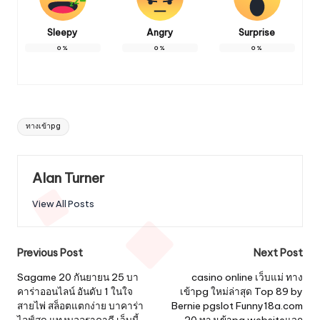
Sleepy
Angry
Surprise
0
%
0
%
0
%
Tags:
ทางเข้าpg
Alan Turner
View All Posts
Post
Previous Post
Next Post
navigation
Sagame 20 กันยายน 25 บา
casino online เว็บแม่ ทาง
คาร่าออนไลน์ อันดับ 1 ในใจ
เข้าpg ใหม่ล่าสุด Top 89 by
สายไพ่ สล็อตแตกง่าย บาคาร่า
Bernie pgslot Funny18a.com