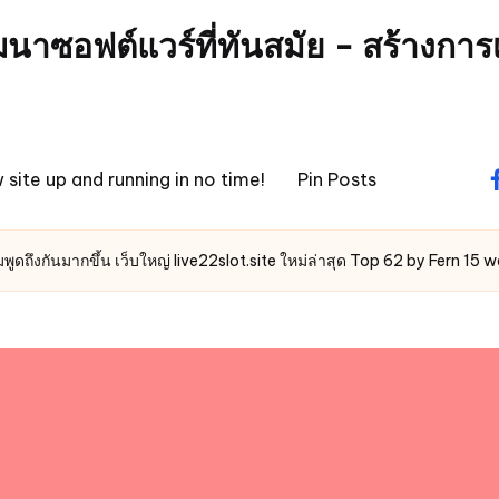
นาซอฟต์แวร์ที่ทันสมัย - สร้างกา
 site up and running in no time!
Pin Posts
f
มพูดถึงกันมากขึ้น เว็บใหญ่ live22slot.site ใหม่ล่าสุด Top 62 by Fern 15