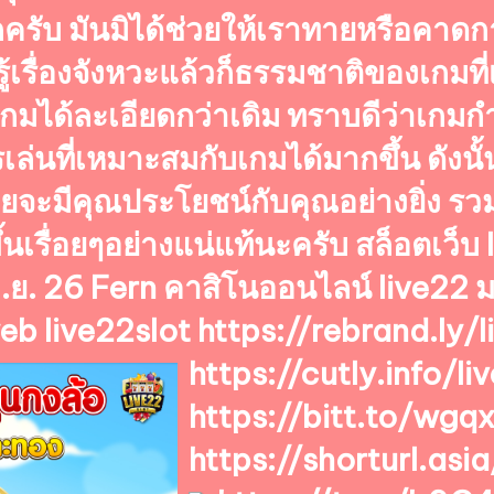
ับ มันมิได้ช่วยให้เราทายหรือคาดการ
เรื่องจังหวะแล้วก็ธรรมชาติของเกมที่เลือ
เกมได้ละเอียดกว่าเดิม ทราบดีว่าเกม
เล่นที่เหมาะสมกับเกมได้มากขึ้น ดังนั
จะมีคุณประโยชน์กับคุณอย่างยิ่ง รวมทั้
นเรื่อยๆอย่างแน่แท้นะครับ สล็อตเว็บ 
มิ.ย. 26 Fern คาสิโนออนไลน์ live22 
web
live22slot
https://rebrand.ly/l
https://cutly.info/li
https://bitt.to/wgq
https://shorturl.asi