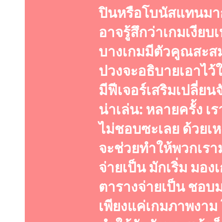
ปินหรือโบนัสแทนมาก
อาจรู้สึกว่าเกมเงียบ
บางเกมมีตัวคูณสะสม ม
ปวงจะอธิบายเอาไว้ใน
มีฟีเจอร์เสริมเปลี่
น่าเล่น: หลายครั้ง 
ไม่ชอบซะเลย ด้วยเหต
จะช่วยทำให้พวกเรามอ
จ่ายเป็น มักเริ่ม มอ
ตารางจ่ายเป็น ชอบม
เพียงแค่เกมภาพงาม 