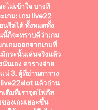
ะไม่เข้าใจ บางที
หวะเกม: เกม live22
นรีลได้ ทั้งหมดทั้ง
นนี้ก็จะทราบดีว่าเกม
ยแยกเกมออกจากเกมที่
้กระนั้นเล่นจริงแล้ว
งนั่นเอง ตารางจ่าย
่ 3. ผู้ที่อ่านตาราง
น live22slot แล้วอ่าน
ดิมที่เราจุดโฟกัส
บของเกมเยอะขึ้น