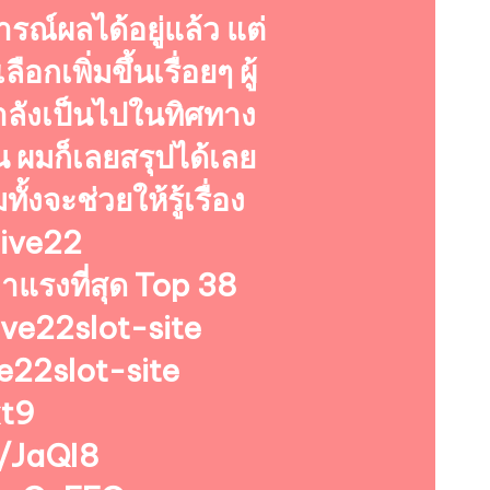
ณ์ผลได้อยู่แล้ว แต่
กเพิ่มขึ้นเรื่อยๆ ผู้
กำลังเป็นไปในทิศทาง
้น ผมก็เลยสรุปได้เลย
งจะช่วยให้รู้เรื่อง
live22
มาแรงที่สุด Top 38
ive22slot-site
ve22slot-site
xt9
a/JaQl8