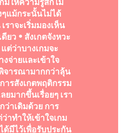
เกมให้ความรู้สึกไม่
งๆแม้กระนั้นไม่ได้
 เราจะเริ่มมองเห็น
เดียว • สังเกตจังหวะ
ส แต่ว่าบางเกมจะ
รางจ่ายและเข้าใจ
• พิจารณามากกว่าลุ้น
กับการสังเกตพฤติกรรม
ลยมากขึ้นเรื่อยๆ เรา
งกว่าเดิมด้วย การ
่ว่าทำให้เข้าใจเกม
ด้มีไว้เพื่อรับประกัน