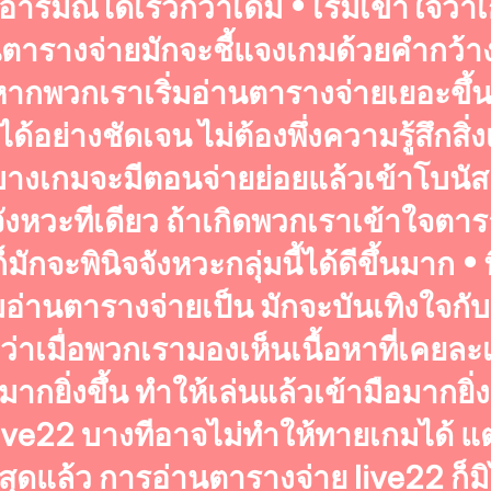
ารมณ์ได้เร็วกว่าเดิม • เริ่มเข้าใจว่า
อ่านตารางจ่ายมักจะชี้แจงเกมด้วยคำกว้า
หากพวกเราเริ่มอ่านตารางจ่ายเยอะขึ้น
ย่างชัดเจน ไม่ต้องพึ่งความรู้สึกสิ่ง
: บางเกมจะมีตอนจ่ายย่อยแล้วเข้าโบนั
จังหวะทีเดียว ถ้าเกิดพวกเราเข้าใจตา
็มักจะพินิจจังหวะกลุ่มนี้ได้ดีขึ้นมาก 
ริ่มอ่านตารางจ่ายเป็น มักจะบันเทิงใจ
ว่าเมื่อพวกเรามองเห็นเนื้อหาที่เคยละเ
ากยิ่งขึ้น ทำให้เล่นแล้วเข้ามือมากยิ่
ive22 บางทีอาจไม่ทำให้ทายเกมได้ แต
่สุดแล้ว การอ่านตารางจ่าย live22 ก็มิไ