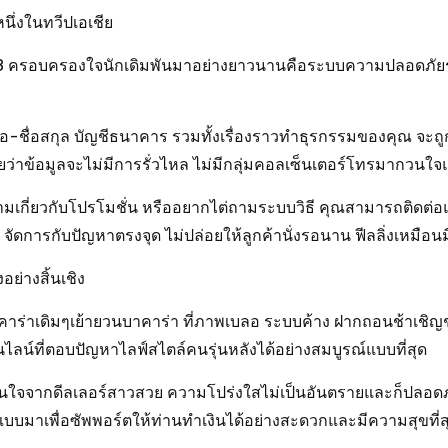
ึ่งในทวีปเอเชีย
ร่า168 ครอบครองใจนักเดิมพันมาอย่างยาวนานคือระบบความปลอดภั
ื่อ-ชื่อสกุล บัญชีธนาคาร รวมทั้งเรื่องราวทำธุรกรรมของคุณ จะ
ด้เลยว่าข้อมูลจะไม่มีการรั่วไหล ไม่มีกลุ่มคอลเซ็นเตอร์โทรมากวนใจ
คำถามเกี่ยวกับโปรโมชั่น หรืออยากไต่ถามระบบวิธี คุณสามารถติด
 จัดการกับปัญหาตรงจุด ไม่ปล่อยให้ลูกค้านั่งรอนาน ฟีลลิ่งเหมือนม
ย่างสิ้นเชิง
าคาร่าเดิมๆเย้ายวนบาคาร่า ที่ภาพเบลอ ระบบค้าง ฝากถอนช้าเชิญช
ลน์ที่ตอบปัญหาไลฟ์สไตล์คนรุ่นหลังได้อย่างสมบูรณ์แบบที่สุด
่นตาตื่นใจจากดีลเลอร์สาวสวย ความโปร่งใสไม่เป็นอันตรายและก็
บบมาเพื่อซัพพอร์ตให้ท่านทำเงินได้อย่างสะดวกและมีความสุขที่ส