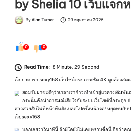
by Shelia 10 เว็บแจกห
By
Alan Turner
29 พฤษภาคม 2026
Posted
by
0
0
Read Time:
8 Minute, 29 Second
เว็บบาคาร่า sexy168 เว็บไซต์ตรง ภาพชัด 4K ดูกล้องสดแบ
ยอมรับมาซะดีๆว่าเวลาเราก้าวเท้าเข้าสู่แวดวงเดิมพันออ
กระนั้นคือน่าอารมณ์เสียใจกับระบบเว็บไซต์ที่กระตุก ถ
สาวสวยสับไพ่ทีหน้าทีหลังเบลอไปครึ่งหน้าจอ! หยุดทนกับปร
เว็บsexy168
บอกเลยว่าวินาทีนี้ ถ้าผู้ใดยังไม่เคยทราบชื่อนี้ ถือว่