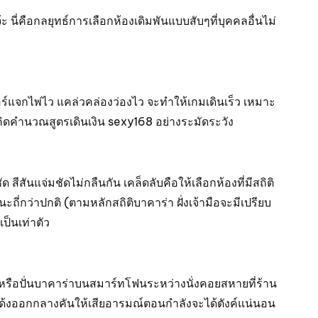
นี่คือกลยุทธ์การเลือกห้องเดิมพันแบบสับๆที่บุคคลอื่นไม่
ลอร์แจกไพ่ไว แคล่วคล่องว่องไว จะทำให้เกมเดินเร็ว เหมาะ
ลาคิดคำนวณสูตรเดินเงิน sexy168 อย่างระมัดระวัง
ันแจ่มชัดไม่กลืนกัน เคล็ดลับคือให้เลือกห้องที่มีสถิติ
่กว่าปกติ (ตามหลักสถิติบาคาร่า ฝั่งเจ้ามือจะมีเปรียบ
เป็นเท่าตัว
 หรือปั่นบาคาร่าบนสมาร์ทโฟนระหว่างนั่งคอยสหายที่ร้าน
เด้งออกกลางคันให้เสียอารมณ์ตอนกำลังจะได้ตังค์แน่นอน