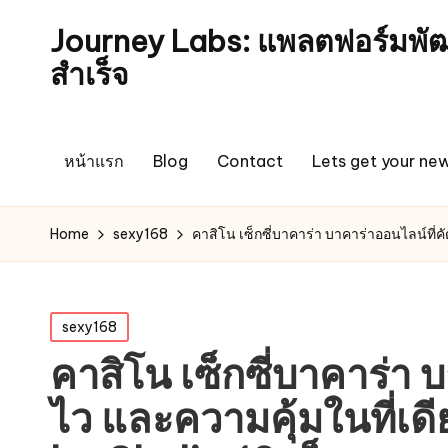
Journey Labs: แพลตฟอร์มพัฒ
สำเร็จ
หน้าแรก
Blog
Contact
Lets get your new
Home
sexy168
คาสิโน เซ็กซี่บาคาร่า บาคาร่าออนไลน์ที่
Posted
sexy168
in
คาสิโน เซ็กซี่บาคาร่า
ไว และความคุ้มในที่เ