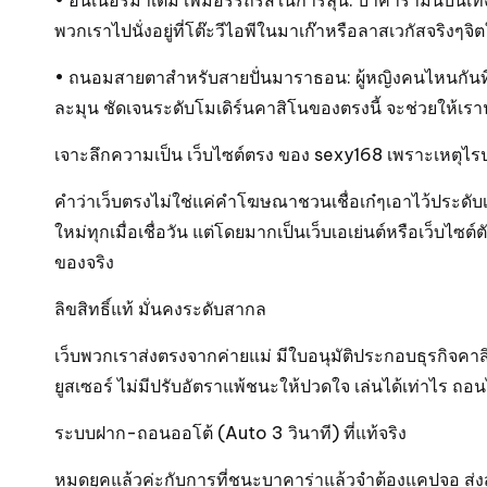
พวกเราไปนั่งอยู่ที่โต๊ะวีไอพีในมาเก๊าหรือลาสเวกัสจริงๆจิ
• ถนอมสายตาสำหรับสายปั่นมาราธอน: ผู้หญิงคนไหนกันท
ละมุน ชัดเจนระดับโมเดิร์นคาสิโนของตรงนี้ จะช่วยให้เรา
เจาะลึกความเป็น เว็บไซต์ตรง ของ sexy168 เพราะเหตุไร
คำว่าเว็บตรงไม่ใช่แค่คำโฆษณาชวนเชื่อเก๋ๆเอาไว้ประดั
ใหม่ทุกเมื่อเชื่อวัน แต่โดยมากเป็นเว็บเอเย่นต์หรือเว็บไซต์ตั
ของจริง
ลิขสิทธิ์แท้ มั่นคงระดับสากล
เว็บพวกเราส่งตรงจากค่ายแม่ มีใบอนุมัติประกอบธุรกิ
ยูสเซอร์ ไม่มีปรับอัตราแพ้ชนะให้ปวดใจ เล่นได้เท่าไร ถ
ระบบฝาก-ถอนออโต้ (Auto 3 วินาที) ที่แท้จริง
หมดยุคแล้วค่ะกับการที่ชนะบาคาร่าแล้วจำต้องแคปจอ ส่งสลิ