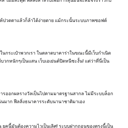
ปวดตาแล้วก็ล้าได้ง่ายดาย แม้กระนั้นระบบภาพซอฟต์
ินในกระเป๋าพวกเรา ในตลาดบาคาร่าในขณะนี้มีเว็บกำเนิด
ีบวกหนักๆเป็นแสน เว็บเอเย่นต์ปิดหนีซะงั้น! แต่ว่าที่นี่เป็น
บบการออกผลรางวัลเป็นไปตามมาตรฐานสากล ไม่มีระบบล็อก
าแน่นมาก ฟีลลิ่งธนาคารระดับนานาชาติมาเอง
ิน ยุคนี้มันต้องความไวเป็นเลิศ! ระบบฝากถอนของตรงนี้เป็น