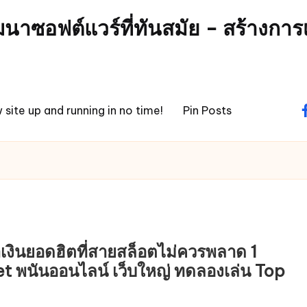
นาซอฟต์แวร์ที่ทันสมัย - สร้างกา
 site up and running in no time!
Pin Posts
f
เงินยอดฮิตที่สายสล็อตไม่ควรพลาด 1
t พนันออนไลน์ เว็บใหญ่ ทดลองเล่น Top