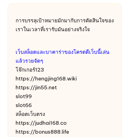
การบรรลุเป้าหมายมักมากับการตัดสินใจของ
เราในเวลาที่เรารับมันอย่างจริงใจ
เว็บสล็อตและบาคาร่าของโครตดีเว็บนี้เล่น
แล้วรวยจัดๆ
โจ๊กเกอร์123
https://hengjing168.wiki
https://jin55.net
slot99
slot66
สล็อตเว็บตรง
https://judhai168.co
https://bonus888.life