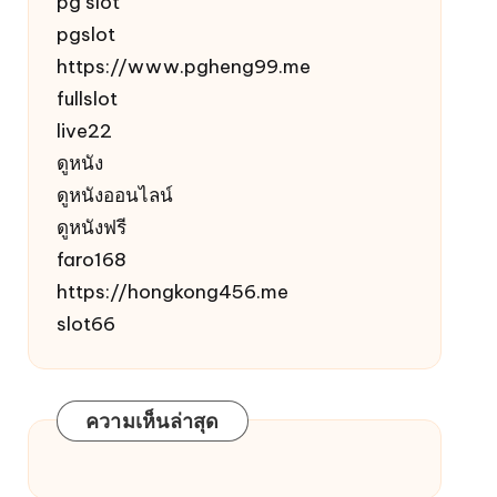
pg slot
pgslot
https://www.pgheng99.me
fullslot
live22
ดูหนัง
ดูหนังออนไลน์
ดูหนังฟรี
faro168
https://hongkong456.me
slot66
ความเห็นล่าสุด