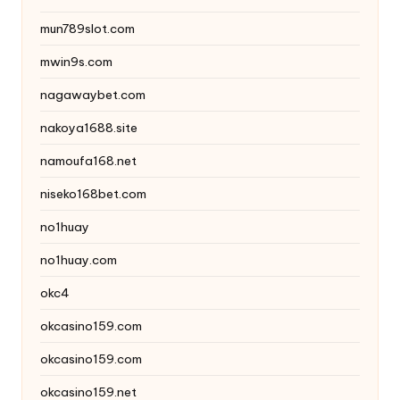
mun789slot.com
mwin9s.com
nagawaybet.com
nakoya1688.site
namoufa168.net
niseko168bet.com
no1huay
no1huay.com
okc4
okcasino159.com
okcasino159.com
okcasino159.net