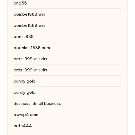
bng55
bombet888.win
bombet888.win
bonus888
boonlert1688.com
brazil999 ทางเข้า
brazil999 ทางเข้า
bunny.gold
bunny.gold
Business, Small Business
bwvip4.com
cafe444