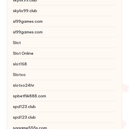
skylix99.club
skylix99.club
sl99games.com
sl99games.com
Slot
Slot Online
slot168
Slotxo
slotxo24hr
spbetflik888.com
spd123.club
spd123.club
sqgame555s.com