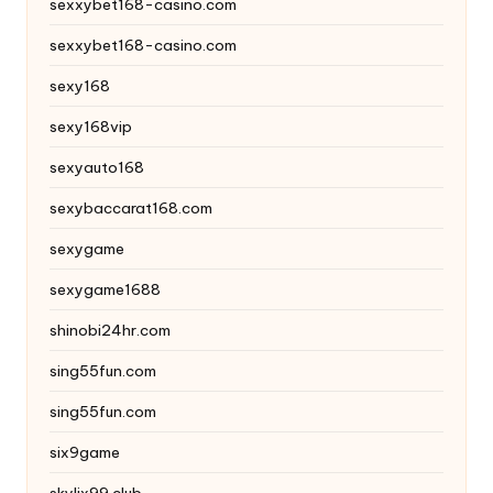
sexxybet168-casino.com
sexxybet168-casino.com
sexy168
sexy168vip
sexyauto168
sexybaccarat168.com
sexygame
sexygame1688
shinobi24hr.com
sing55fun.com
sing55fun.com
six9game