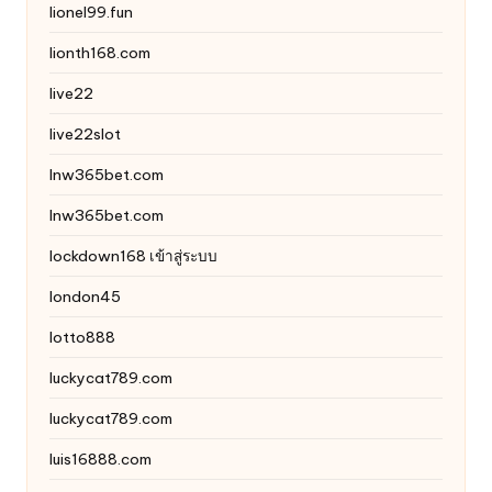
lionel99.fun
lionth168.com
live22
live22slot
lnw365bet.com
lnw365bet.com
lockdown168 เข้าสู่ระบบ
london45
lotto888
luckycat789.com
luckycat789.com
luis16888.com