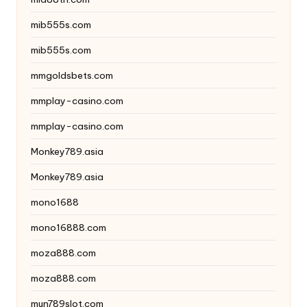
mib555s.com
mib555s.com
mmgoldsbets.com
mmplay-casino.com
mmplay-casino.com
Monkey789.asia
Monkey789.asia
mono1688
mono16888.com
moza888.com
moza888.com
mun789slot.com