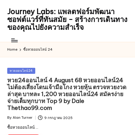
Journey Labs: แพลตฟอร์มพัฒนา
ซอฟต์แวร์ที่ทันสมัย - สร้างการเดินทาง
ของคุณไปยังความสำเร็จ
Home
ซื้อหวยออนไลน์ 24
Posted
หวยออนไลน์24
in
หวย24ออนไลน์ 4 August 68 หวยออนไลน์24
ไม่ต้องเสี่ยงโดนเจ้ามือโกง หวยหุ้น ตรวจหวยงวด
ล่าสุด บาทละ 1,200 หวยออนไลน์24 สมัครง่าย
จ่ายเต็มทุกบาท Top 9 by Dale
Thethao99.com
By
Alan Turner
9 กรกฎาคม 2025
Posted
by
ซื้อหวยออนไลน์ …