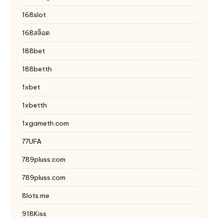
168slot
168สล็อต
188bet
188betth
1xbet
1xbetth
1xgameth.com
77UFA
789pluss.com
789pluss.com
8lots.me
918Kiss