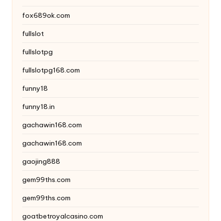
fox689ok.com
fullslot
fullslotpg
fullslotpg168.com
funny18
funny18.in
gachawin168.com
gachawin168.com
gaojing888
gem99ths.com
gem99ths.com
goatbetroyalcasino.com