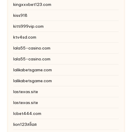
kingxxxbet123.com
kiss918
kitti999vip.com
ktv4sd.com
lala55-casino.com
lala55-casino.com
lalikabetsgame.com
lalikabetsgame.com
lastexas.site
lastexas.site
lcbet444.com
lion123สล็อต