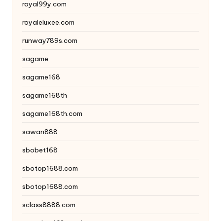
royal99y.com
royaleluxee.com
runway789s.com
sagame
sagame168
sagame168th
sagame168th.com
sawan888
sbobet168
sbotop1688.com
sbotop1688.com
sclass8888.com