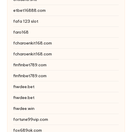
etbet16888.com
fafa 123 slot
faro168
fcharoenkit168.com
fcharoenkit168.com
finfinbet789.com
finfinbet789.com
fiwdee.bet
fiwdee.bet
fiwdee.win
fortune99vip.com
fox689ok.com