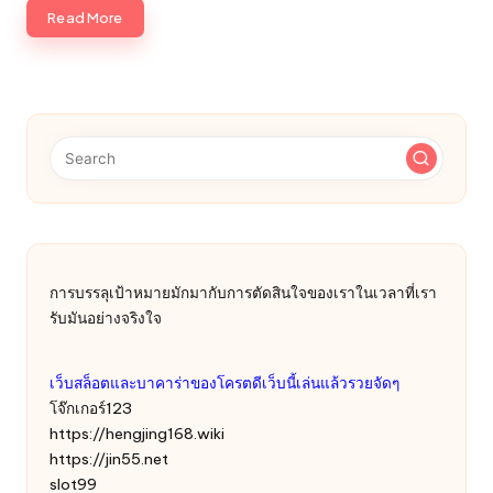
Read More
การบรรลุเป้าหมายมักมากับการตัดสินใจของเราในเวลาที่เรา
รับมันอย่างจริงใจ
เว็บสล็อตและบาคาร่าของโครตดีเว็บนี้เล่นแล้วรวยจัดๆ
โจ๊กเกอร์123
https://hengjing168.wiki
https://jin55.net
slot99