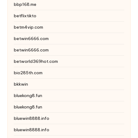
bbp168.me
betflixtikto
betm4vip.com
betwin6666.com
betwin6666.com
betworld369hot.com
bio285th.com
bkkwin
bluekong8.fun
bluekong8.fun
bluewin8888.info
bluewin8888.info