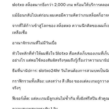
slotxo สล็อตมากยิ่งกว่า 2,000 เกม พร้อมให้บริการตลอด 
แม้ย้อนกลับไปแต่ก่อน ผมเคยมีความคิดว่าเกมสล็อตก็อาจจ
จากที่ได้ก้าวเข้าสู่โลกของ สล็อตxo ความนึกคิดของผมก็เปลี
เหลือเชื่อ
อาณาจักรเกมที่ไม่มีวันเบื่อ
หัวใจหลักที่ทำให้ผมพึงใจ Slotxo คือคลังเก็บของเกมที่เ
อย่างไร แต่พอใช้ลองสัมผัสจริงๆผมถึงรู้เรื่องว่าความนา
ธีมที่นานัปการ:
slotxo24hr
วันไหนต้องการสวมบทเป็นนักร
กราฟิกรวมทั้งเสียง: แสงสว่าง สี เสียง ของแต่ละเกมถูกวา
จริงๆ
ฟีเจอร์เด็ด: แต่ละเกมมีลูกเล่นไม่ซ้ำกัน ทั้งยังฟรีสปิน ต
ความสบายสบายระดับ 1 วัน