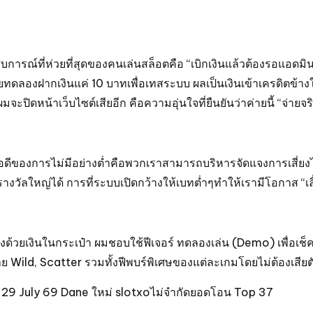
บการณ์ที่ห่วยที่สุดของคนเล่นสล็อตคือ “เบิกเงินแล้วต้องรอแอดมิ
ลองฝากเงินแค่ 10 บาทเพื่อเทสระบบ ผลเป็นเงินเข้าเครดิตข้างในไม
ะปิดหน้าเว็บไซต์เสียอีก คือความอุ่นใจที่ยืนยันว่าค่ายนี้ “จ่ายจร
อดีของการไม่มีอย่างต่ำคือพวกเราสามารถบริหารจัดแจงการเสี่ยงไ
นรางวัลใหญ่ได้ การที่ระบบเปิดกว้างให้เบทต่ำๆทำให้เรามีโอกาส “เล
วยเงินในกระเป๋า ผมชอบใช้ฟีเจอร์ ทดลองเล่น (Demo) เพื่อเช็คดูว่
มาย Wild, Scatter รวมทั้งฟีพบร์พิเศษของแต่ละเกมโดยไม่ต้องเสียต
m 29 July 69 Dane ใหม่ slotxoไม่จำกัดยอดโอน Top 37