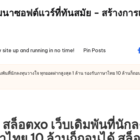
นาซอฟต์แวร์ที่ทันสมัย - สร้างกา
 site up and running in no time!
Pin Posts
f
มพันที่นักลงทุนวางใจ ทุกยอดฝากสูงสุด 1 ล้าน รองรับภาษาไทย 10 ล้านก็ถอน
 สล็อตxo เว็บเดิมพันที่นั
ษาไทย 10 ล้านก็ถอนได้ สล็