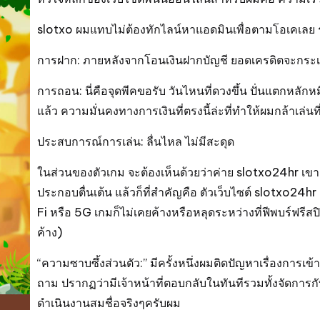
slotxo ผมแทบไม่ต้องทักไลน์หาแอดมินเพื่อตามโอเคเล
การฝาก: ภายหลังจากโอนเงินฝากบัญชี ยอดเครดิตจะกระเด้
การถอน: นี่คือจุดพีคขอรับ วันไหนที่ดวงขึ้น ปั่นแตกหลักหม
แล้ว ความมั่นคงทางการเงินที่ตรงนี้ล่ะที่ทำให้ผมกล้าเล่นที
ประสบการณ์การเล่น: ลื่นไหล ไม่มีสะดุด
ในส่วนของตัวเกม จะต้องเห็นด้วยว่าค่าย
slotxo24hr
เขา
ประกอบตื่นเต้น แล้วก็ที่สำคัญคือ ตัวเว็บไซต์ slotxo24h
Fi หรือ 5G เกมก็ไม่เคยค้างหรือหลุดระหว่างที่ฟีพบร์ฟรีสปิน
ค้าง)
“ความซาบซึ้งส่วนตัว:” มีครั้งหนึ่งผมติดปัญหาเรื่อง
ถาม ปรากฏว่ามีเจ้าหน้าที่ตอบกลับในทันทีรวมทั้งจัดการ
ดำเนินงานสมชื่อจริงๆครับผม