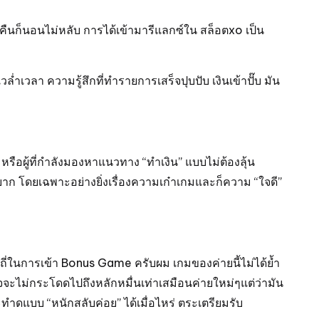
างคืนก็นอนไม่หลับ การได้เข้ามารีแลกซ์ใน สล็อตxo เป็น
วล่ำเวลา ความรู้สึกที่ทำรายการเสร็จปุบปับ เงินเข้าปั๊บ มัน
ง หรือผู้ที่กำลังมองหาแนวทาง “ทำเงิน” แบบไม่ต้องลุ้น
ยาก โดยเฉพาะอย่างยิ่งเรื่องความเก๋าเกมและก็ความ “ใจดี”
มถี่ในการเข้า Bonus Game ครับผม เกมของค่ายนี้ไม่ได้ย้ำ
าจจะไม่กระโดดไปถึงหลักหมื่นเท่าเสมือนค่ายใหม่ๆแต่ว่ามัน
ดแบบ “หนักสลับค่อย” ได้เมื่อไหร่ ตระเตรียมรับ