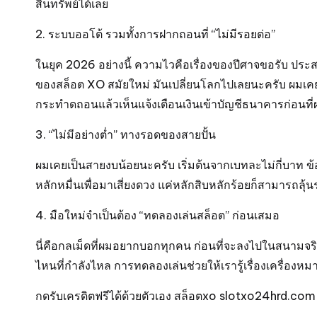
สินทรัพย์ได้เลย
2. ระบบออโต้ รวมทั้งการฝากถอนที่ “ไม่มีรอยต่อ”
ในยุค 2026 อย่างนี้ ความไวคือเรื่องของปีศาจขอรับ ประส
ของสล็อต XO สมัยใหม่ มันเปลี่ยนโลกไปเลยนะครับ ผมเคยทด
กระทำดถอนแล้วเห็นแจ้งเตือนเงินเข้าบัญชีธนาคารก่อนที่ผมจ
3. “ไม่มีอย่างต่ำ” ทางรอดของสายปั้น
ผมเคยเป็นสายงบน้อยนะครับ เริ่มต้นจากเบทละไม่กี่บาท ข้
หลักหมื่นเพื่อมาเสี่ยงดวง แค่หลักสิบหลักร้อยก็สามารถลุ้
4. มือใหม่จำเป็นต้อง “ทดลองเล่นสล็อต” ก่อนเสมอ
นี่คือกลเม็ดที่ผมอยากบอกทุกคน ก่อนที่จะลงไปในสนามจริงด้
ไหนที่กำลังไหล การทดลองเล่นช่วยให้เรารู้เรื่องเครื่องห
กดรับเครดิตฟรีได้ด้วยตัวเอง สล็อตxo slotxo24hrd.co