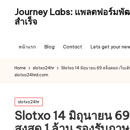
Journey Labs: แพลตฟอร์มพัฒ
สำเร็จ
หน้าแรก
Blog
Contact
Lets get your new
Home
slotxo24hr
Slotxo 14 มิถุนายน 69 สล็อตxo เว็บเดิ
slotxo24hrd.com
Posted
slotxo24hr
in
Slotxo 14 มิถุนายน 69
สูงสุด 1 ล้าน รองรับภา