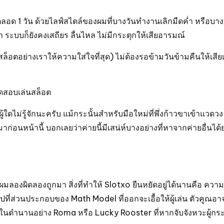
การตลอด 1 วัน ด้วยไลฟ์สไตล์ของผมที่บางวันทำงานเลิกมืดค่ำ หรือบ
า ระบบก็ยังคงเสถียร ลื่นไหล ไม่มีกระตุกให้เสียอารมณ์
นสล็อตอย่างเราให้ความใส่ใจที่สุด) ไม่ต้องรอข้ามวันข้ามคืนให้เสียเ
ทดสอบเล่นสล็อต
ู้ใดไม่รู้จักนะครับ แม้กระนั้นสำหรับมือใหม่ที่พึ่งก้าวขาเข้าแวดว
อนหน้านี้ บอกเลยว่าค่ายนี้มีเสน่ห์บางอย่างที่หาจากค่ายอื่นได้
ผมลองผิดลองถูกมา สิ่งที่ทำให้ Slotxo ยืนหยัดอยู่ได้นานคือ ควา
ำไปที่ส่วนประกอบของ Math Model ที่ออกจะเอื้อให้ผู้เล่น ตัวคูณอ
ตำนานอย่าง Roma หรือ Lucky Rooster ที่หากจับจังหวะผู้กระทำ