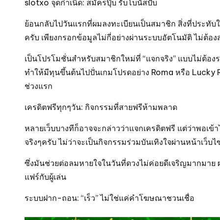
slotxo จุดกำเนิด: สมัครปุ๊บ รับโบนัสปั๊บ
ย้อนกลับไปวันแรกที่ผมลงทะเบียนเป็นสมาชิก สิ่งที่ประทับใ
ครับ เพียงกรอกข้อมูลไม่กี่อย่างผ่านระบบอัตโนมัติ ไม่ต้องส
เป็นโปรโมชั่นสำหรับสมาชิกใหม่ที่ “แจกจริง” แบบไม่ต้อ
ทำให้มีทุนขึ้นต้นไปปั่นเกมโปรดอย่าง Roma หรือ Lucky 
ช่วงแรก
เครดิตฟรีทุกๆวัน: กิจกรรมที่สายฟรีห้ามพลาด
หลายเว็บบางทีก็อาจจะกล่าวว่าแจกเครดิตฟรี แต่ว่าพอเข้
จริงๆครับ ไม่ว่าจะเป็นกิจกรรมร่วมบันเทิงใจผ่านหน้าเว็บไ
ซึ่งมันช่วยต่อลมหายใจในวันที่ดวงไม่ค่อยดีเจริญมากมาย ผม
แฟร์กับผู้เล่น
ระบบฝาก-ถอน: “เร็ว” ไม่ใช่แค่คำโฆษณาชวนเชื่อ