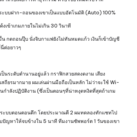
ย ระบบฝาก-ถอนของเขาเป็นแบบอัตโนมัติ (Auto) 100%
งเข้าเกมภายในไม่เกิน 30 วินาที
ื่น กดถอนปุ๊บ นั่งจิบกาแฟยังไม่ทันหมดแก้ว เงินก็เข้าบัญชี
่นี่ต่อยาวๆ
เป็นระดับตำนานอยู่แล้ว กราฟิกสวยสดงดงาม เสียง
r เสถียรมากมาย ผมเล่นผ่านมือถือเป็นหลัก ไม่ว่าจะใช้ Wi-
กำลังปฏิบัติงาน (ซึ่งเป็นตอนๆที่น่าหงุดหงิดที่สุดถ้าเกม
การเข้าระบบตอนตอนดึก โดยประมาณตี 2 ผมทดลองทักแชทไป
กับปัญหาให้จบข้างใน 5 นาที ทีมงานซัพพอร์ต 1 วันของเขา