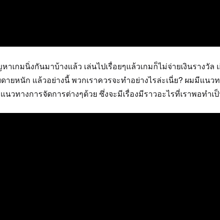
ญหาเกมนิ่งกันมาบ้างแล้ว เล่นไปเรื่อยๆแล้วเกมก็ไม่จ่ายเงินรางว
ะเสียดายหนัก แล้วอย่างนี้ พวกเราควรจะทำอย่างไรล่ะเนี่ย? ผมมี
งการจัดการต่างๆด้วย ซึ่งจะมีเรื่องมีราวอะไรที่เราพอทำเป็น