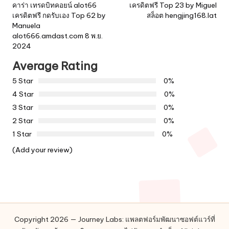
คาร่า เทรดบิทคอยน์ alot66
เครดิตฟรี Top 23 by Miguel
เครดิตฟรี กดรับเอง Top 62 by
สล็อต hengjing168.lat
Manuela
alot666.amdast.com 8 พ.ย.
2024
Average Rating
5 Star
0%
4 Star
0%
3 Star
0%
2 Star
0%
1 Star
0%
(Add your review)
Copyright 2026 — Journey Labs: แพลตฟอร์มพัฒนาซอฟต์แวร์ที่