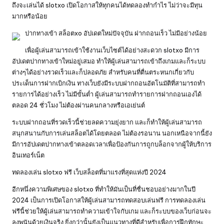
ถึงจะเล่นได้ slotxo เปิดโอกาสให้ทุกคนได้ทดลองทำกำไร ไม่ว่าจะมีทุน
มากหรือน้อย
ปากทางเข้า สล็อตxo อัปเดตใหม่ปัจจุบัน ฝากถอนเร็ว ไม่มีอย่างน้อย
เพื่อผู้เล่นสามารถเข้าใช้งานเว็บไซต์ได้อย่างสะดวก slotxo มีการ
อัปเดตปากทางเข้าใหม่อยู่เสมอ ทำให้ผู้เล่นสามารถเข้าถึงเกมและก็ระบบ
ต่างๆได้อย่างรวดเร็วและก็ปลอดภัย สำหรับคนที่ตื่นตระหนกเกี่ยวกับ
ประเด็นการฝากเบิกเงิน ทางเว็บยังมีระบบฝากถอนอัตโนมัติที่สามารถทำ
รายการได้อย่างเร็ว ไม่มีขั้นต่ำ ผู้เล่นสามารถทำรายการฝากถอนเองได้
ตลอด 24 ชั่วโมง ไม่ต้องผ่านคนกลางหรือเอเย่นต์
ระบบฝากถอนที่รวดเร็วนี้ช่วยลดความยุ่งยาก และก็ทำให้ผู้เล่นสามารถ
สนุกสนานกับการเล่นสล็อตได้โดยตลอด ไม่ต้องรอนาน นอกเหนือจากนี้ยัง
มีการอัปเดตปากทางเข้าตลอดเวลาเพื่อป้องกันการถูกบล็อกจากผู้ให้บริการ
อินเทอร์เน็ต
ทดลองเล่น slotxo ฟรี เว็บสล็อตที่มาแรงที่สุดแห่งปี 2024
อีกหนึ่งความพิเศษของ slotxo ที่ทำให้มันเป็นที่ชื่นชอบอย่างมากในปี
2024 เป็นการเปิดโอกาสให้ผู้เล่นสามารถทดสอบเล่นฟรี การทดลองเล่น
ฟรีนี้ช่วยให้ผู้เล่นสามารถทำความเข้าใจกับเกม และก็ระบบของเว็บก่อนจะ
ลงพนันด้วยเงินจริง ยิ่งกว่านั้นยังเป็นแนวทางที่ดีสำหรับเพื่อการฝึกทักษะ